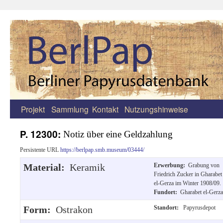
Projekt
Sammlung
Kontakt
Nutzungshinweise
Zum
Inhalt
P. 12300:
Notiz über eine Geldzahlung
springen
Persistente URL
https://berlpap.smb.museum/03444/
Material:
Keramik
Erwerbung:
Grabung von
Friedrich Zucker in Gharabet
el-Gerza im Winter 1908/09.
Fundort:
Gharabet el-Gerza
Form:
Ostrakon
Standort:
Papyrusdepot