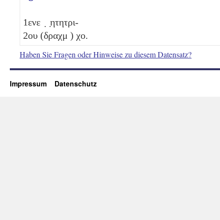
1
ενε ̣ ̣ητητρι-
2
ου (δραχμ )
χο
.
Haben Sie Fragen oder Hinweise zu diesem Datensatz?
Impressum
Datenschutz