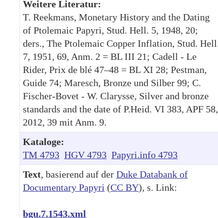
Weitere Literatur:
T. Reekmans, Monetary History and the Dating
of Ptolemaic Papyri, Stud. Hell. 5, 1948, 20;
ders., The Ptolemaic Copper Inflation, Stud. Hell
7, 1951, 69, Anm. 2 = BL III 21; Cadell - Le
Rider, Prix de blé 47–48 = BL XI 28; Pestman,
Guide 74; Maresch, Bronze und Silber 99; C.
Fischer-Bovet - W. Clarysse, Silver and bronze
standards and the date of P.Heid. VI 383, APF 58,
2012, 39 mit Anm. 9.
Kataloge:
TM 4793
HGV 4793
Papyri.info 4793
Text
, basierend auf der
Duke Databank of
Documentary Papyri
(
CC BY
), s. Link:
bgu.7.1543.xml