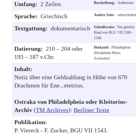
Umfang:
2 Zeilen.
Beschriftung:
Außenseite
Sprache:
Griechisch
Andere Seite:
unbeschriftet
Textgattung:
dokumentarisch
Schreibweise:
Von gleicher
Hand wie BGU VII 1500–
1548.
Datierung:
210 – 204 oder
Herkunft:
Philadelpheia
(Herakleidu Meris,
193 – 187 v.Chr.
Arsinoites)
Inhalt:
Notiz über eine Geldzahlung in Höhe von 670
Drachmen für Ene...etetrios.
Ostraka von Philadelpheia oder Kleitorios-
Archiv
(
TM Archives
):
Berliner Texte
Publikation:
P. Viereck - F. Zucker, BGU VII 1543.