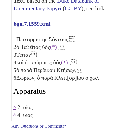
Text
, based on the
Duke Databank of
Documentary Papyri
(
CC BY
), see link:
bgu.7.1559.xml
1
Πετεαρμώτης Σόντεως,
2
ὁ Ταβεῖτος ὑός
(*)
,
3
Τειτάν
4
καὶ ὁ ̣αρόμπιος ὑός
(*)
,
5
ὁ παρὰ Περδίκου Κτήσω̣ν,
6
Δωρίων, ὁ παρὰ Κλειτ[ορ]ίου ο χωλ
Apparatus
^
2. υἱός
^
4. υἱός
Any Questions or Comments?