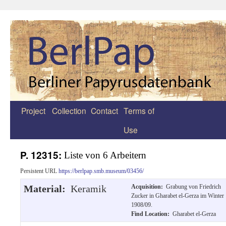
Project
Collection
Contact
Terms of
Zum
Use
Inhalt
springen
P. 12315:
Liste von 6 Arbeitern
Persistent URL
https://berlpap.smb.museum/03456/
Material:
Keramik
Acquisition:
Grabung von Friedrich
Zucker in Gharabet el-Gerza im Winter
1908/09.
Find Location:
Gharabet el-Gerza