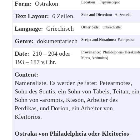
Form:
Ostrakon
Location:
Papyrusdepot
Text Layout:
6 Zeilen.
Side and Direction:
Außenseite
Language:
Griechisch
Other Side:
unbeschriftet
Genre:
dokumentarisch
Script and Notations:
Palimpsest.
Date:
210 – 204 oder
Provenance:
Philadelpheia (Herakleid
Meris, Arsinoites)
193 – 187 v.Chr.
Content:
Namensliste. Es werden gelistet: Petearmotes,
Sohn des Sontis, ein Sohn von Tabeis, Teitan, ein
Sohn von -arompis, Kteson, Arbeiter des
Perdikas, und Dorion, ein Arbeiter von
Kleitorios.
Ostraka von Philadelpheia oder Kleitorios-