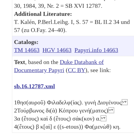
30, 1984, 39, Nr. 2 = SB XVI 12787.
Additional Literature:
T. Kalén, P.Berl.Leihg. I, S. 57 = BL II.2 34 und
57 (zu O.Fay. 24–40).
Catalogs:
TM 14663
HGV 14663
Papyri.info 14663
Text
, based on the
Duke Databank of
Documentary Papyri
(
CC BY
), see link:
sb.16.12787.xml
1
θησ(αυροῦ) Φιλαδελφ(ίας). γυνὴ Διογένους
2
Τούρβωνος δι(ὰ) Κόπρου γενή(ματος)
3
α
(ἔτους) καὶ
δ
(ἔτους) σάκ(κον)
α
.
4
(ἔτους)
β
κ[αὶ]
ε
((s-etous)) Φα(μενὼθ)
κη
.