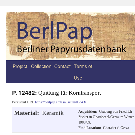
Project
Collection
Contact
Terms of
Zum
Use
Inhalt
springen
P. 12482:
Quittung für Korntransport
Persistent URL
https://berlpap.smb.museum/03543/
Material:
Keramik
Acquisition:
Grabung von Friedrich
Zucker in Gharabet el-Gerza im Winter
1908/09.
Find Location:
Gharabet el-Gerza