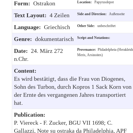
Form:
Ostrakon
Location:
Papyrusdepot
Text Layout:
4 Zeilen
Side and Direction:
Außenseite
Language:
Griechisch
Other Side:
unbeschriftet
Genre:
dokumentarisch
Script and Notations:
Date:
24. März 272
Provenance:
Philadelpheia (Herakleid
Meris, Arsinoites)
n.Chr.
Content:
Es wird bestätigt, dass die Frau von Diogenes,
Sohn des Turbon, durch Kopros 1 Sack Korn von
der Ernte des vergangenen Jahres transportiert
hat.
Publication:
P. Viereck - F. Zucker, BGU VII 1698; C.
Gallazzi, Note su ostraka da Philadelphia, APF