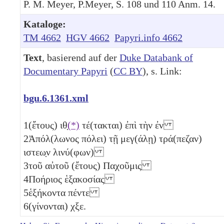
P. M. Meyer, P.Meyer, S. 108 und 110 Anm. 14.
Kataloge:
TM 4662
HGV 4662
Papyri.info 4662
Text
, basierend auf der
Duke Databank of
Documentary Papyri
(
CC BY
), s. Link:
bgu.6.1361.xml
1
(ἔτους)
ιθ̣
(*)
τέ(τακται) ἐπὶ τὴν ἐν
2
Ἀπόλ(λωνος πόλει) τῇ μεγ(άλῃ) τρά(πεζαν)
ιστεω̣ν λινύ(φων)
3
τοῦ αὐτοῦ (ἔτους) Παχοῦμις
4
Ποήριος ἑξακοσίας
5
ἑξήκοντα πέντε
6
(γίνονται)
χξε
.