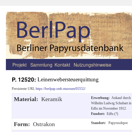
Projekt
Sammlung
Kontakt
Nutzungshinweise
Zum
Inhalt
P. 12520:
Leinenwebersteuerquittung
springen
Persistente URL
https://berlpap.smb.museum/03552/
Material:
Keramik
Erwerbung:
Ankauf durch
Wilhelm Ludwig Schubart in
Edfu im November 1912.
Fundort:
Edfu (?)
Form:
Ostrakon
Standort:
Papyrusdepot