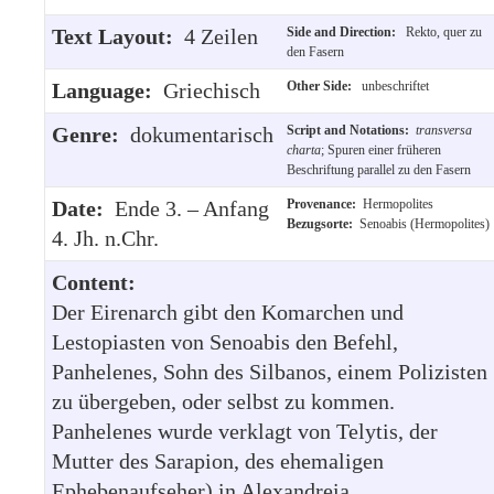
Text Layout:
4 Zeilen
Side and Direction:
Rekto, quer zu
den Fasern
Language:
Griechisch
Other Side:
unbeschriftet
Genre:
dokumentarisch
Script and Notations:
transversa
charta
; Spuren einer früheren
Beschriftung parallel zu den Fasern
Date:
Ende 3. – Anfang
Provenance:
Hermopolites
Bezugsorte:
Senoabis (Hermopolites)
4. Jh. n.Chr.
Content:
Der Eirenarch gibt den Komarchen und
Lestopiasten von Senoabis den Befehl,
Panhelenes, Sohn des Silbanos, einem Polizisten
zu übergeben, oder selbst zu kommen.
Panhelenes wurde verklagt von Telytis, der
Mutter des Sarapion, des ehemaligen
Ephebenaufseher) in Alexandreia.