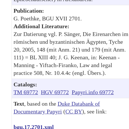
Publication:
G. Poethke, BGU XVII 2701.
Additional Literature:
Zur Datierung vgl. P. Sänger, Die Eirenarchen im
römischen und byzantinischen Ägypten, Tyche
20, 2005, 148 (mit Anm. 21) und 179 (mit Anm.
111) = BL XIII 40; J. G. Keenan, in: Keenan -
Manning - Yiftach-Firanko, Law and legal
practice 508, Nr. 10.4.4c (engl. Übers.).
Catalogs:
TM 69772
HGV 69772
Papyri.info 69772
Text
, based on the
Duke Databank of
Documentary Papyri
(
CC BY
), see link:
bgu.17.2701.xml