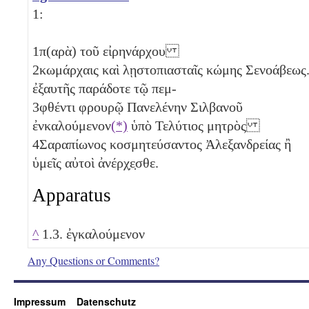
1:
1
π(αρὰ) τοῦ εἰρηνάρχου
2
κωμάρχαις καὶ λῃστοπιασταῖς κώμης Σενοάβεως
ἐξαυτῆς παράδοτε τῷ πεμ-
3
φθέντι φρουρῷ Πανελένην Σιλβανοῦ
ἐνκαλούμενον
(*)
ὑπὸ Τελύτιος μητρὸς
4
Σαραπίωνος κοσμητεύσαντος Ἀλεξανδρείας ἢ
ὑμεῖς αὐτοὶ ἀνέρχ̣ε̣σθε.
Apparatus
^
1.3. ἐγκαλούμενον
Any Questions or Comments?
Impressum
Datenschutz