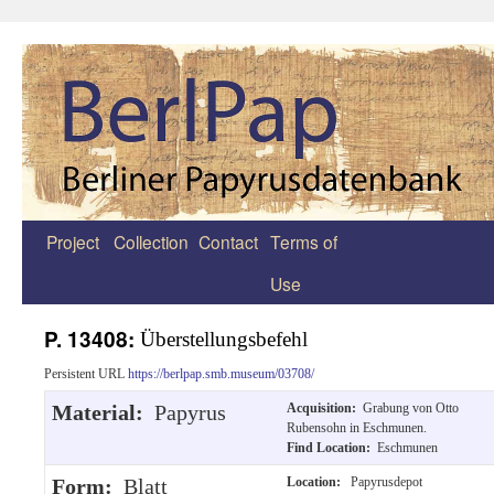
Project
Collection
Contact
Terms of
Zum
Use
Inhalt
springen
P. 13408:
Überstellungsbefehl
Persistent URL
https://berlpap.smb.museum/03708/
Material:
Papyrus
Acquisition:
Grabung von Otto
Rubensohn in Eschmunen.
Find Location:
Eschmunen
Form:
Blatt
Location:
Papyrusdepot