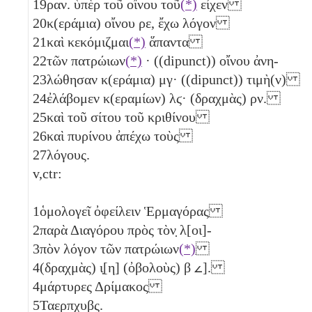
19
ραν. ὑπὲρ τοῦ οἴνου τοῦ
(*)
εἶχεν
20
κ(εράμια) οἴνου
ρε
, ἔχω λόγον
21
καὶ κεκόμιζμαι
(*)
ἅπαντα
22
τῶν πατρώιων
(*)
· ((dipunct)) οἴνου ἀνη-
23
λώθησαν κ(εράμια)
μγ
· ((dipunct)) τιμὴ(ν)
24
ἐλάβομεν κ(εραμίων)
λϛ
· (δραχμὰς)
ρν
.
25
καὶ τοῦ σίτου τοῦ κριθίνου
26
καὶ πυρίνου ἀπέχω τοὺς
27
λόγους.
v,ctr:
1
ὁμολογεῖ ὀφείλειν Ἑρμαγόρας
2
παρὰ Διαγόρου πρὸς τὸν̣ λ[οι]-
3
πὸν λόγον τῶν πατρώιων
(*)
4
(δραχμὰς)
ι̣[η]
(ὀβολοὺς)
β
𐅵
].
4
μάρτυρες Δρίμακος
5
Ταερπχυβς.