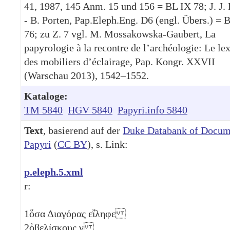
41, 1987, 145 Anm. 15 und 156 = BL IX 78; J. J. 
- B. Porten, Pap.Eleph.Eng. D6 (engl. Übers.) = 
76; zu Z. 7 vgl. M. Mossakowska-Gaubert, La
papyrologie à la recontre de l’archéologie: Le le
des mobiliers d’éclairage, Pap. Kongr. XXVII
(Warschau 2013), 1542–1552.
Kataloge:
TM 5840
HGV 5840
Papyri.info 5840
Text
, basierend auf der
Duke Databank of Docum
Papyri
(
CC BY
), s. Link:
p.eleph.5.xml
r:
1
ὅσα Διαγόρας εἴληφε
2
ὀβελίσκους
γ