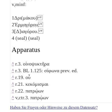
v,minf:
1
Δρι(μάκου)
2
Ἑ̣ρ̣μ̣α̣γ̣ό̣ρ̣ο̣υ̣
3
[Δ]ιαγόρου.
4
(seal) (seal)
Apparatus
^
r.3. οἰνοψυκτῆρα
^
r.3. BL 1.125: σίφωνα prev. ed.
^
r.19. οὗ
^
r.21. κεκόμισμαι
^
r.22. πατρῴων
^
v,ctr.3. πατρῴων
Haben Sie Fragen oder Hinweise zu diesem Datensatz?