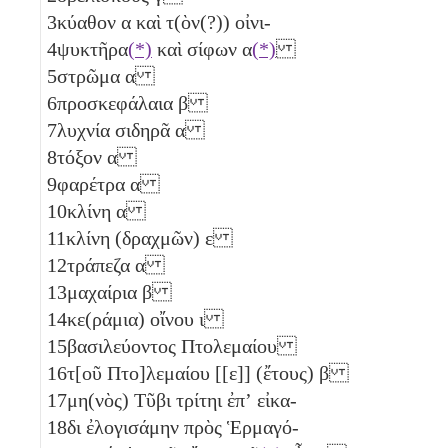
3
κύαθον
α
καὶ τ(ὸν(?)) οἰνι-
4
ψυκτῆρα
(*)
καὶ σίφων
α
(*)
5
στρῶμα
α
6
προσκεφάλαια
β
7
λυχνία σιδηρᾶ
α
8
τόξον
α
9
φαρέτρα
α
10
κλίνη
α
11
κλίνη (δραχμῶν)
ε
12
τράπεζα
α
13
μαχαίρια
β
14
κε(ράμια) οἴνου
ι
15
βασιλεύοντος Πτολεμαίου
16
τ[οῦ Πτο]λεμαίου [[ε]] (ἔτους)
β
17
μη(νὸς) Τῦβι τρίτηι ἐπʼ εἰκα-
18
δι ἐλογισάμην πρὸς Ἑρμαγό-