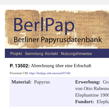
Projekt
Sammlung
Kontakt
Nutzungshinweise
Zum
Inhalt
P. 13502:
Abrechnung über eine Erbschaft
springen
Persistente URL
https://berlpap.smb.museum/03746/
Material:
Papyrus
Erwerbung:
Gr
von Otto Rubens
Elephantine 1906
Fundort:
Eleph