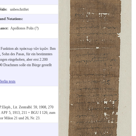
 Side:
unbeschriftet
 and Notations:
nance:
Apollonos Polis (?)
r Funktion als πράκτωρ τῶν ἱερῶν. Ihm
s, Sohn des Pasas, für ein bestimmtes
ngen eingehoben, aber erst 2.200
00 Drachmen solle ein Bürge gestellt
Berlin texts
.Eleph., Lit. Zentralbl. 59, 1908, 270
, APF 5, 1913, 211 = BGU I 126; zum
tor Milon 21 und 26, Nr. 23.