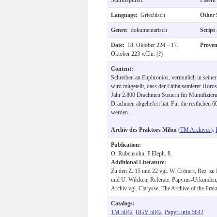
Language:
Griechisch
Other
Genre:
dokumentarisch
Script
Date:
18. Oktober 224 – 17.
Prove
Oktober 223 v.Chr. (?)
Content:
Schreiben an Euphronios, vermutlich in seine
wird mitgeteilt, dass der Einbalsamierer Horo
Jahr 2.800 Drachmen Steuern für Mumifizieru
Drachmen abgeliefert hat. Für die restlichen 6
werden.
Archiv des Praktors Milon
(
TM Archives
):
Publication:
O. Rubensohn, P.Eleph. 8.
Additional Literature:
Zu den Z. 15 und 22 vgl. W. Crönert, Rez. zu P
und U. Wilcken, Referate: Papyrus-Urkunden
Archiv vgl. Clarysse, The Archive of the Prak
Catalogs:
TM 5842
HGV 5842
Papyri.info 5842