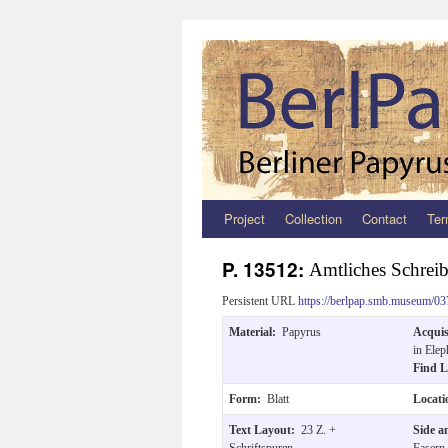
Project
Collection
Contact
Ter
Zum
Inhalt
P. 13512:
Amtliches Schrei
springen
Persistent URL
https://berlpap.smb.museum/03
Material:
Papyrus
Acquis
in Elep
Find 
Form:
Blatt
Locat
Text Layout:
23 Z. +
Side a
Schriftspuren.
Fasern