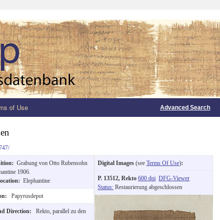
ms of Use
Advanced Search
ben
747/
ition:
Grabung von Otto Rubensohn
Digital Images
(see
Terms Of Use
)
:
hantine 1906.
P. 13512, Rekto
600 dpi
DFG-Viewer
Location:
Elephantine
Status:
Restaurierung abgeschlossen
ion:
Papyrusdepot
nd Direction:
Rekto, parallel zu den