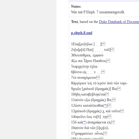
Notes:
War mit P.Eleph. 7 zusammengerollt.
Text
, based on the
Duke Databank of Documen
p.eleph.8.xml
1
Εὐφ̣[ρο]ν̣[ίωι ] ̣ ̣ ̣]
2
π̣[α]ρ̣[ὰ] Π̣α̣τ̣[ ̣ ̣ ̣ ̣ ̣ τοῦ]
3
Θοτσύθμιος. ἐμφανί-
4
ζω σοι Ὧρον Πασᾶτος
5
τ̣α̣ρ̣ι̣χ̣ε̣ύ̣τ̣η̣ν̣ ἐ̣γ̣λ̣α̣-
6
βόντα ε̣ἰ̣ς̣ ̣ ̣ ̣ ̣ν ̣ ̣ ̣
7
τὸ συνα̣γ̣όμενον
8
ἀργύριον \εἰς τὸ ἱερὸν/ ἀπὸ τῶν ταρι-
9
χ̣ε̣ι̣ῶ̣ν̣ [χαλκοῦ (δραχμὰς)]
Βω
10
ἤ̣δ̣η̣ καταβεβληκέναι
11
αὐτὸν ε̣ξω (δραχμὰς)
Βσ
,
12
ὥστε καταλίπεσθαι
(*)
13
χαλκοῦ (δραχμὰς)
χ
, καὶ τοῦτο
14
ὀφείλει ἕως το̣[ῦ] ̣τ̣η̣ν
15
ὃ καὶ
(*)
ἀναγράφεται εἰς
16
αὐτὸν διὰ τῶν̣ [ἱ]ε̣ρ̣[ο]-
17
γραμματέων. οὗτος
18
δὲ δυνατός ἐστιν