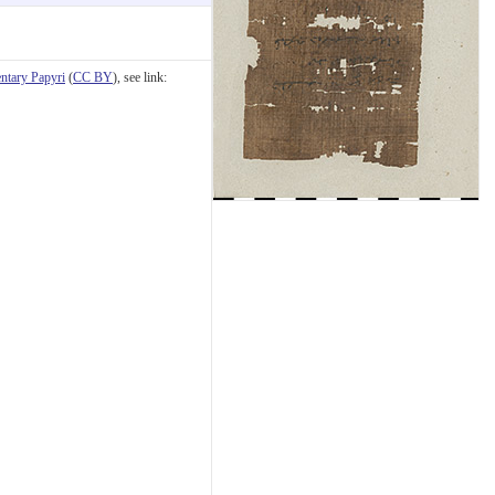
tary Papyri
(
CC BY
), see link: