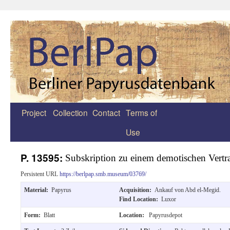
Project
Collection
Contact
Terms of
Zum
Use
Inhalt
springen
P. 13595:
Subskription zu einem demotischen Vertr
Persistent URL
https://berlpap.smb.museum/03769/
Material:
Papyrus
Acquisition:
Ankauf von Abd el-Megid.
Find Location:
Luxor
Form:
Blatt
Location:
Papyrusdepot