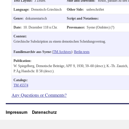
Text Layout:
3 Zeilen.
Side and Direction:
Rekto, parallel zu den
Language:
Demotisch-Griechisch
Other Side:
unbeschriftet
Genre:
dokumentarisch
Script and Notations:
Date:
10. Dezember 118 n.Chr.
Provenance:
Syene (Ombites) (?)
Content:
Griechische Subskription zu einem demotischen Scheidungsvertrag.
Familienarchiv aus Syene
(
TM Archives
):
Berlin texts
Publication:
W. Spiegelberg, Demotische Beiträge, APF 9, 1930, 59–60 (descr.); K.-Th. Zauzich,
P.Äg.Handschr. II 58 (descr.).
Catalogs:
TM 45574
Any Questions or Comments?
Impressum
Datenschutz