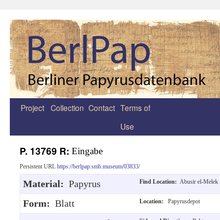
Project
Collection
Contact
Terms of
Zum
Use
Inhalt
springen
P. 13769 R:
Eingabe
Persistent URL
https://berlpap.smb.museum/03833/
Material:
Papyrus
Find Location:
Abusir el-Melek
Form:
Blatt
Location:
Papyrusdepot