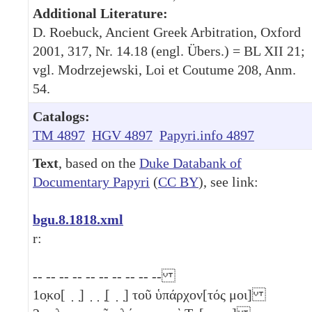
Additional Literature:
D. Roebuck, Ancient Greek Arbitration, Oxford
2001, 317, Nr. 14.18 (engl. Übers.) = BL XII 21;
vgl. Modrzejewski, Loi et Coutume 208, Anm.
54.
Catalogs:
TM 4897
HGV 4897
Papyri.info 4897
Text
, based on the
Duke Databank of
Documentary Papyri
(
CC BY
), see link:
bgu.8.1818.xml
r:
-- -- -- -- -- -- -- -- -- --
1
ο̣κο[ ̣ ̣] ̣ ̣ ̣[ ̣ ̣] τοῦ ὑπάρχον[τός μοι]