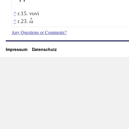
^
r.15. νυνὶ
^
r.23. ὦ
Any Questions or Comments?
Impressum
Datenschutz