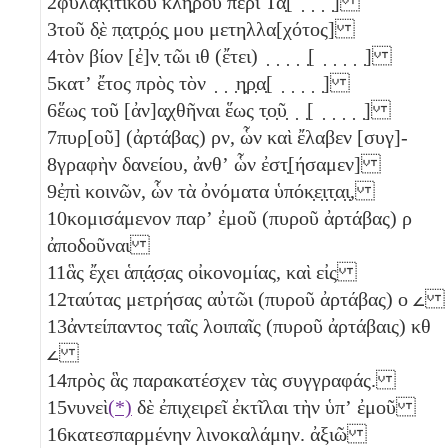
2
φυλα̣κ̣ιτικοῦ κλή̣ρου περὶ Τα̣[ ̣ ̣ ̣ ̣]
3
τοῦ δ̣ὲ π̣α̣τ̣ρ̣ό̣ς̣ μου μετηλλα[χότος]
4
τὸν βίον [ἐ]ν̣ τῶι
ιθ
(ἔτει) ̣ ̣ ̣ ̣ ̣[ ̣ ̣ ̣ ̣ ̣]
5
κατʼ ἔτος πρὸς τὸν ̣ ̣ ̣η̣ρ̣α̣[ ̣ ̣ ̣ ̣ ̣]
6
ἕως τοῦ [ἀν]α̣χθῆναι ἕως τ̣ο̣ῦ̣ ̣ ̣[ ̣ ̣ ̣ ̣ ̣]
7
πυρ[οῦ] (ἀρτάβας)
ρν
, ὧν καὶ ἔλαβεν [συγ]-
8
γραφὴν δανείου, ἀνθʼ ὧν ἐστ̣[ήσαμεν]
9
ἐ̣πὶ κοινῶν, ὧν τὰ ὀνόματα ὑπόκ̣ε̣ι̣τ̣α̣ι̣,
10
κομισάμενον παρʼ ἐμοῦ (πυροῦ ἀρτάβας)
ρ
ἀποδοῦναι
11
ἃς ἔχει ἁπ̣ά̣σ̣ας οἰκονομίας, καὶ εἰς
12
ταύτας μετρήσας αὐτῶι (πυροῦ ἀρτάβας)
ο
𐅵
13
ἀντείπαντος ταῖς λοιπαῖς (πυροῦ ἀρτάβαις)
κθ
𐅵
14
πρὸς ἃς παρακατέσχεν τὰς συγγραφάς.
15
νυνεὶ
(*)
δὲ ἐπιχειρεῖ ἐκτῖλαι τὴν ὑπʼ ἐμοῦ
16
κατεσπαρμένην λινοκαλάμην. ἀξιῶ