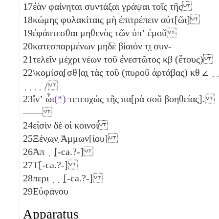
17
ἐὰν φαίνηται συντάξαι γράψαι τοῖς τῆς
18
κώμης φυλακίταις μὴ ἐπιτρέπειν αὐτ[ῶι]
19
ἐφάπτεσθαι μηθενὸς τῶν ὑπʼ ἐμοῦ
20
κατεσπαρμένων μηδὲ βίαιόν τ̣ι̣ συν-
21
τελεῖν μέχρι νέων τοῦ ἐνεστῶτος
κβ
(ἔτους)
22
\κομίσα̣[σθ]α̣ι̣ τὰς τοῦ (πυροῦ ἀρτάβας)
κθ
𐅵
̣ ̣
̣ ̣ ̣ ̣ ̣/
23
ἵνʼ ὦι
(*)
τετευχὼς τῆς πα[ρὰ σοῦ βοηθείας].
——
24
εἰσὶν δὲ οἱ κοινοί
25
Ξέν̣ω̣ν̣ Ἀμμων[ίου]
26
Ἀπ ̣ ̣[-ca.?-]
27
Τ[-ca.?-]
28
περι ̣ ̣ ̣[-ca.?-]
29
Εὐφάνου
Apparatus