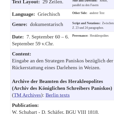
Text Layout:
29 Zeilen.
Side and Direction:
Rekto,
parallel zu den Fasern
Language:
Griechisch
Other Side:
anderer Text
Genre:
dokumentarisch
Script and Notations:
Zwischen
Z. 23 und 24 paragraphos.
Date:
7. September 60 – 6.
Provenance:
Herakleopolites
September 59 v.Chr.
Content:
Eingabe an den Strategen Paniskos bezüglich der
Rückerstattung eines Darlehens in Weizen.
Archive der Beamten des Herakleopolites
(Archiv des Königlichen Schreibers Paniskos)
(
TM Archives
):
Berlin texts
Publication:
W. Schubart - D. Schäfer, BGU VIII 1818.