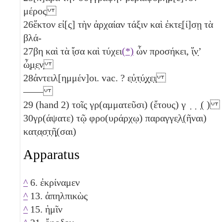
μέρος
26
ἕκτον εἰ[ς] τὴν ἀρχαίαν τάξιν καὶ ἐκτε̣[ί]σῃ τὰ
βλά-
27
βη καὶ τὰ ἴ̣σα καὶ τύχει
(*)
ὧν προσήκει, ἵ̣ν̣ʼ
ὦ̣μ̣ε̣ν̣
28
ἀντειλ[ημμέν]οι. vac. ? ε̣ὐ̣τ̣ύ̣χ̣ε̣ι̣
——
29
(hand 2) τοῖς γρ(αμματεῦσι) (ἔτους)
γ
̣ ̣ ̣( )
30
γρ(άψατε) τῷ φρο(υράρχῳ) παραγγε̣λ̣(ῆναι)
κατ̣α̣σ̣τ̣ῆ̣(σαι)
Apparatus
^
6. ἐκρίναμεν
^
13. ἀπηλπικὼς
^
15. ἡμῖν