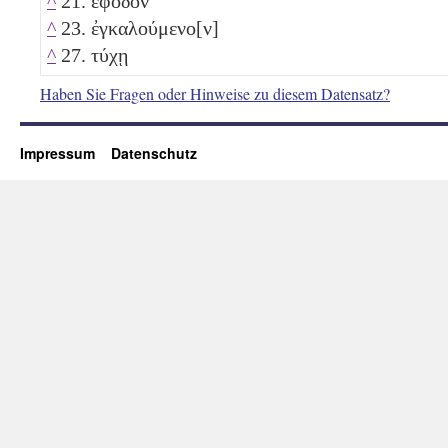
^
21. ἔφοδον
^
23. ἐγκαλούμενο[ν]
^
27. τύχῃ
Haben Sie Fragen oder Hinweise zu diesem Datensatz?
Impressum
Datenschutz