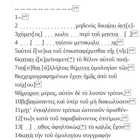
-- -- -- -- -- -- -- -- -- --
1
--
2
̣ ̣ ̣ ̣ ̣ ̣ ̣ ̣ ̣ ̣ ̣ ̣ ̣ ̣ ̣ ̣ ̣ ̣ μηδενὸς δικα̣ί̣ο̣υ̣ ἀ̣ν̣τ̣[ε]-
3
χ̣ό̣μ̣ε̣ν̣[ος] ̣ ̣ ̣ ̣κ̣ω̣λ̣υ̣ ̣ ̣ ̣ περὶ τ̣ο̣ῦ̣ μ̣ην̣τ̣ο̣ι̣ ̣ ̣[ ̣]
4
̣ ̣ ̣ ̣[ ̣ ̣ ̣] ̣ ̣ ̣ τ̣ο̣ύ̣του μ̣ετακ̣ω̣λ̣υ̣ ̣ ̣ ̣ ̣ης
5
αὐτοὶ ἕ[νε]κα τοῦ ἐπικαταφ̣έ̣ρ̣εσθαι τῆ̣ι̣ {τῆι}
6
κ̣α̣τ̣α̣ε̣ι̣ ἐ̣[κ]ρ̣είναμεν
(*)
τὸ θέλον αὐτοῦ ποιή-
7
σ̣α̣[σ]θ̣α̣ι̣ [ἀ]λ̣λή̣λοις θέ̣μ̣ε̣ν̣ο̣ι̣ ὁμολογίαν τῶ̣ν̣
8
κ̣ε̣χ̣ε̣ι̣ρ̣ογραφημένων ἔχε̣ι̣ν̣ ἡμ̣ᾶ̣ς̣ ἀπὸ τοῦ
τοίχ[ου]
9
δ̣ί̣μ̣ο̣ι̣ρ̣ο̣ν̣ μέρος, αὐτὸν δὲ τὸ λοιπὸν τρίτον,
10
β̣ε̣β̣α̣ι̣ώσαντες καὶ ὑπὲρ τοῦ μὴ διακωλύσειν
11
μ̣ή̣τ̣ʼ ἐν̣κα̣λ̣έσειν τρόπωι ὡιτινιοῦν ὁρισθέν-
12
[τω]ν̣ κατὰ τοῦ παραβαίνοντος ἐπιτίμων,
13
[ ̣ ̣] ̣ ̣σ̣θ̣ος ἀφηλπικὼς
(*)
τὸ̣ κ̣α̣λ̣ῶς ἔχον
14
κ̣α̣τ̣ὰ̣ τὴν τοῦ ὁμολογίου συγγραφὴν