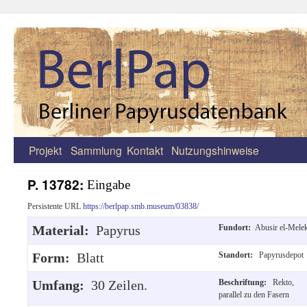
Projekt
Sammlung
Kontakt
Nutzungshinweise
Zum
Inhalt
P. 13782:
Eingabe
springen
Persistente URL
https://berlpap.smb.museum/03838/
Material:
Papyrus
Fundort:
Abusir el-Mele
Form:
Blatt
Standort:
Papyrusdepot
Umfang:
30 Zeilen.
Beschriftung:
Rekto,
parallel zu den Fasern