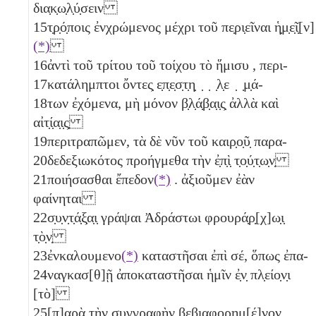
δια̣κ̣ω̣λ̣ύ̣σειν
15
τ̣ρ̣ό̣ποις ἐνχρώμενος μέχρι τοῦ πε̣ρι̣εῖναι ἡ̣μ̣ε̣ῖ̣[ν]
(*)
16
ἀντὶ τοῦ τρίτου
τοῦ τοίχου τὸ ἥμισυ
, περι-
17
κατάλημπτοι ὄντες̣ ε̣π̣ε̣σ̣τ̣η̣ ̣ ̣ ̣λ̣ε ̣ ̣μ̣ά-
18
των ἐχόμενα, μὴ μόνον β̣λ̣ά̣β̣α̣ι̣ς̣ ἀλλὰ καὶ
αἰτ̣ί̣α̣ι̣ς̣
19
περιτραπῶμεν, τὰ δὲ νῦν τοῦ καιρ̣ο̣ῦ̣ παρα-
20
δεδεξιωκότος προήγμεθα τὴν ἐ̣π̣ὶ̣ τ̣ο̣ύ̣τ̣ω̣ν̣
21
ποιήσασθαι ἔπεδον
(*)
. ἀξιοῦμεν ἐὰν
φαίνηται
22
σ̣υ̣ν̣τ̣ά̣ξ̣α̣ι̣ γράψαι Ἀδράστωι φρουρά̣ρ̣[χ]ω̣ι̣
τ̣ὸ̣ν̣
23
ἐνκαλουμενο
(*)
καταστῆσαι ἐπὶ σέ, ὅπως ἐπα-
24
ναγκασ[θ]ῇ ἀποκαταστῆσαι ἡμῖν ἐ̣ν̣ πλ̣είο̣ν̣ι
[τὸ]
25
[π]αρὰ τὴν συγγραφὴν βεβιαφορημ[έ]νον