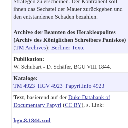
Strategen zu erscheinen. Der Kontrahent soll
ihnen das Sechstel der Mauer zurückgeben und
den entstandenen Schaden bezahlen.
Archive der Beamten des Herakleopolites
(Archiv des Königlichen Schreibers Paniskos)
(
TM Archives
):
Berliner Texte
Publikation:
W. Schubart - D. Schäfer, BGU VIII 1844.
Kataloge:
TM 4923
HGV 4923
Papyri.info 4923
Text
, basierend auf der
Duke Databank of
Documentary Papyri
(
CC BY
), s. Link:
bgu.8.1844.xml