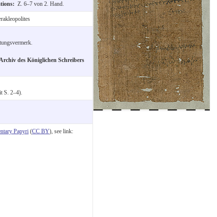
ations:
Z. 6–7 von 2. Hand.
rakleopolites
itungsvermerk.
Archiv des Königlichen Schreibers
t S. 2–4).
tary Papyri
(
CC BY
), see link: