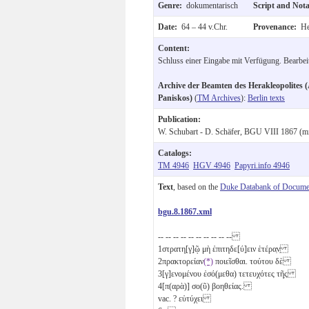
Genre:
dokumentarisch
Script and Not
Date:
64 – 44 v.Chr.
Provenance:
He
Content:
Schluss einer Eingabe mit Verfügung. Bearbe
Archive der Beamten des Herakleopolites (
Paniskos)
(
TM Archives
):
Berlin texts
Publication:
W. Schubart - D. Schäfer, BGU VIII 1867 (mi
Catalogs:
TM 4946
HGV 4946
Papyri.info 4946
Text
, based on the
Duke Databank of Documen
bgu.8.1867.xml
-- -- -- -- -- -- -- -- -- --
1
στρατη[γ]ῷ μὴ ἐπιτηδε[ύ]ειν ἑτέρα̣ν̣
2
πρακτορείαν
(*)
ποιεῖσθαι. τούτου δὲ
3
[γ]ενομένου ἐσό(μεθα) τετευχότες τῆ̣ς
4
[π(αρὰ)] σο(ῦ) βοηθείας.
vac. ? εὐτύχει