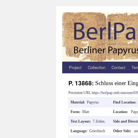
Project
Collection
Contact
Ter
Zum
Inhalt
P. 13868:
Schluss einer Ein
springen
Persistent URL
https://berlpap.smb.museum/03
Material:
Papyrus
Find Location
Form:
Blatt
Location:
Papy
Text Layout:
7 Zeilen.
Side and Direc
Language:
Griechisch
Other Side:
unb