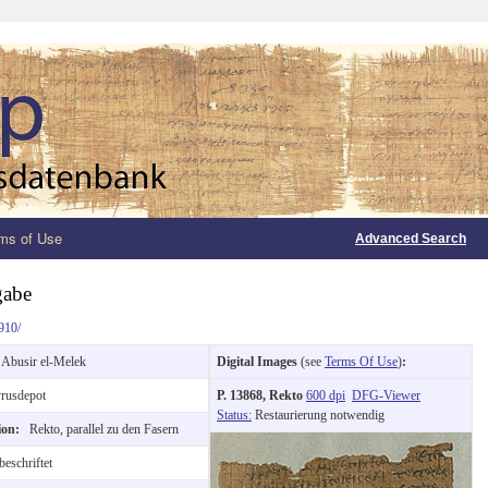
ms of Use
Advanced Search
gabe
910/
:
Abusir el-Melek
Digital Images
(see
Terms Of Use
)
:
rusdepot
P. 13868, Rekto
600 dpi
DFG-Viewer
Status:
Restaurierung notwendig
tion:
Rekto, parallel zu den Fasern
eschriftet