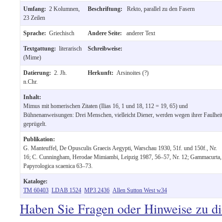
Umfang:
2 Kolumnen,
Beschriftung:
Rekto, parallel zu den Fasern
23 Zeilen
Sprache:
Griechisch
Andere Seite:
anderer Text
Textgattung:
literarisch
Schreibweise:
(Mime)
Datierung:
2. Jh.
Herkunft:
Arsinoites (?)
n.Chr.
Inhalt:
Mimus mit homerischen Zitaten (Ilias 16, 1 und 18, 112 = 19, 65) und
Bühnenanweisungen: Drei Menschen, vielleicht Diener, werden wegen ihrer Faulhei
geprügelt.
Publikation:
G. Manteuffel, De Opusculis Graecis Aegypti, Warschau 1930, 51f. und 150f., Nr.
16; C. Cunningham, Herodae Mimiambi, Leipzig 1987, 56–57, Nr. 12; Gammacurta,
Papyrologica scaenica 63–73.
Kataloge:
TM 60403
LDAB 1524
MP3 2436
Allen Sutton West w34
Haben Sie Fragen oder Hinweise zu d