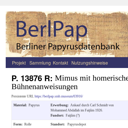
Projekt
Sammlung
Kontakt
Nutzungshinweise
Zum
Inhalt
P. 13876 R:
Mimus mit homerische
springen
Bühnenanweisungen
Persistente URL
https://berlpap.smb.museum/03916/
Material:
Papyrus
Erwerbung:
Ankauf durch Carl Schmidt von
Mohammed Abdallah im Faijûm 1926.
Fundort:
Faijûm (?)
Form:
Rolle
Standort:
Papyrusdepot