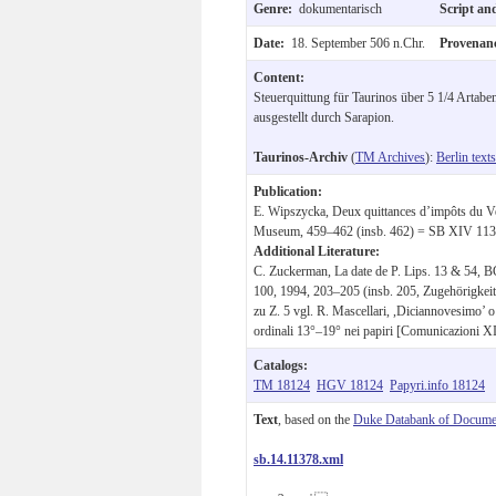
Genre:
dokumentarisch
Script an
Date:
18. September 506 n.Chr.
Provenan
Content:
Steuerquittung für Taurinos über 5 1/4 Artaben
ausgestellt durch Sarapion.
Taurinos-Archiv
(
TM Archives
):
Berlin texts
Publication:
E. Wipszycka, Deux quittances d’impôts du Ve 
Museum, 459–462 (insb. 462) = SB XIV 113
Additional Literature:
C. Zuckerman, La date de P. Lips. 13 & 54,
100, 1994, 203–205 (insb. 205, Zugehörigkei
zu Z. 5 vgl. R. Mascellari, ,Diciannovesimo’ 
ordinali 13°–19° nei papiri [Comunicazioni XI
Catalogs:
TM 18124
HGV 18124
Papyri.info 18124
Text
, based on the
Duke Databank of Documen
sb.14.11378.xml