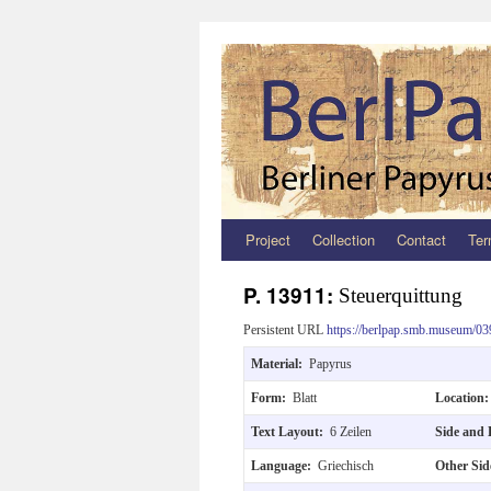
Project
Collection
Contact
Ter
Zum
Inhalt
P. 13911:
Steuerquittung
springen
Persistent URL
https://berlpap.smb.museum/03
Material:
Papyrus
Form:
Blatt
Location
Text Layout:
6 Zeilen
Side and 
Language:
Griechisch
Other Si