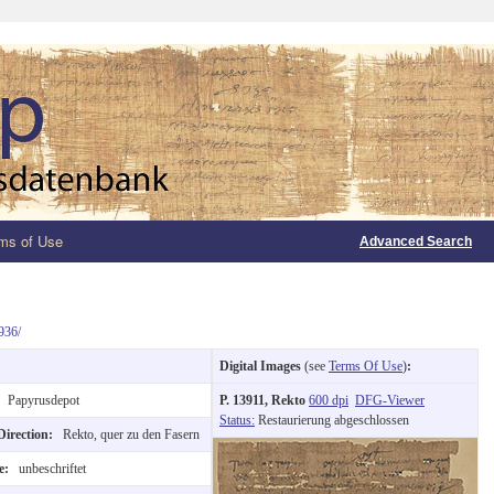
ms of Use
Advanced Search
936/
Digital Images
(see
Terms Of Use
)
:
:
Papyrusdepot
P. 13911, Rekto
600 dpi
DFG-Viewer
Status:
Restaurierung abgeschlossen
Direction:
Rekto, quer zu den Fasern
de:
unbeschriftet