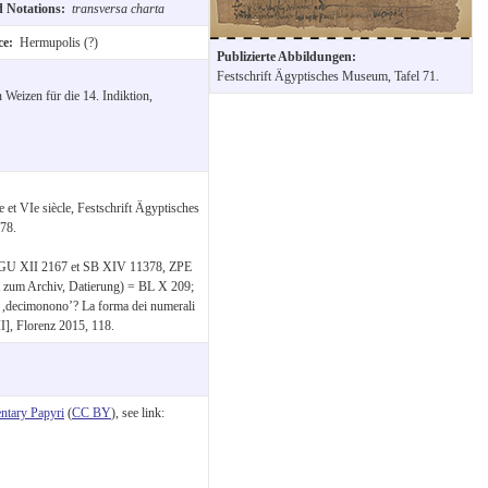
d Notations:
transversa charta
ce:
Hermupolis (?)
Publizierte Abbildungen:
Festschrift Ägyptisches Museum, Tafel 71.
 Weizen für die 14. Indiktion,
et VIe siècle, Festschrift Ägyptisches
78.
 BGU XII 2167 et SB XIV 11378, ZPE
t zum Archiv, Datierung) = BL X 209;
o ,decimonono’? La forma dei numerali
I], Florenz 2015, 118.
tary Papyri
(
CC BY
), see link: