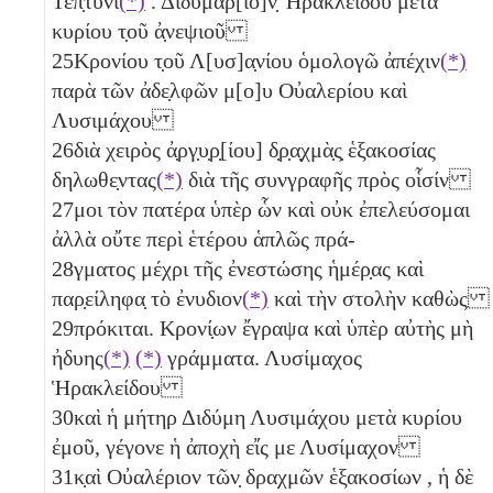
Τεπ̣τύνι
(*)
. Διδυμάρ[ιο]ν̣ Ἡρακλείδου μετὰ
κυρίου τ̣οῦ ἀ̣νεψιοῦ
25
Κρονίου τ̣οῦ Λ[υσ]α̣νίου ὁμολογῶ ἀπέχιν
(*)
παρὰ τῶν ἀδε̣λφῶν μ[ο]υ Οὐαλερίου καὶ
Λυσιμάχου
26
διὰ χειρὸς ἀ̣ργ̣υ̣ρ̣[ίου] δ̣ρ̣α̣χμὰ̣ς̣ ἑξακοσίας
δηλωθε̣ντας
(*)
διὰ τῆς συνγραφῆς πρὸς οἷσίν
27
μοι τὸν πατέρα ὑπὲρ ὧν καὶ οὐκ ἐπελεύσομαι
ἀλλὰ οὔτε περὶ ἑτέρου ἁπλῶς πρά-
28
γματος μέχρι τῆς ἐνεστώσης ἡμέρ̣ας καὶ
παρ̣είληφα̣ τὸ ἐνυδιον
(*)
καὶ τὴν στολὴν καθὼς
29
πρόκιται. Κρονί̣ων ἔγραψα καὶ ὑπὲρ αὐτὴς μὴ
ἠδυης
(*)
(*)
γράμματα. Λυσίμαχος
Ἡρακλείδου
30
καὶ ἡ μήτηρ Διδύμη Λυσιμάχου μετὰ κυρίου
ἐμοῦ, γέγονε ἡ ἀποχὴ εἴς με Λυσίμαχον
31
κ̣αὶ Οὐαλέριον τῶν̣ δραχμῶν ἑξακοσίων
, ἡ δὲ