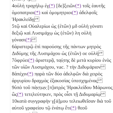
4
οὐλὴ τραχήλῳ ἐγ̣
(*)
[δε]ξειῶν
(*)
τοῖς ἑαυτῆς
ὁμοπατριοι
(*)
καὶ ὁμομητριοι
(*)
ἀδελφοῖς
Ἡρακλείδῃ
5
τῷ καὶ Οὐαλερίωι ὡ̣ς (ἐτῶν)
μδ
οὐλὴ γόνατι
δεξιῷ καὶ Λυσιμάχῳ ὡς (ἐτῶν)
λη
οὐλὴ
γόνασι
(*)
6
ἀριστερῷ ἐπὶ παρούσης τῆς πάντων μητρὸς
Διδύμης τῆς Λυσιμάχου ὡς (ἐτῶν)
οε
οὐλὴ
7
ὀφρύει
(*)
ἀριστερᾷ, τα̣ύ̣της δὲ μετὰ κυρίου ἑνὸς
τῶν υἱῶν Λυσιμάχου, vac. ? τὴν Διδυμάριον
8
ἀπέχιν
(*)
π̣αρὰ τῶν δύο
ἀδελφῶν διὰ χειρὸς
ἀργυρίου δραχμὰς ἑξακοσίας
ὑπεσχ̣ημένας
9
ὑπὸ τοῦ πά̣ν̣τ̣ω̣ν̣ [π]ατρ̣ὸς Ἡρακλείδου Μάρωνος
ὣς
(*)
τετε̣λεύτηκεν, πρὸς οἷσι τῇ Διδυμαρίῳ
10
κατὰ συ̣νγραφὴν γ̣[ά]μου τελειωθεῖσαν διὰ τοῦ
αὐτοῦ γραφείου τῷ ἐνάτῳ ἔτι
(*)
θεοῦ