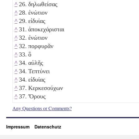
^
26. δηλωθείσας
^
28. ἐνώτιον
^
29. εἰδυίας
^
31. ἀποκεχάρισται
^
32. ἐνώτιον
^
32. πορφυρᾶν
^
33. ὃ
^
34. αὐλῆς
^
34. Τεπτύνει
^
34. εἰδυίας
^
37. Κερκεσούχων
^
37. Ὄρους
Any Questions or Comments?
Impressum
Datenschutz