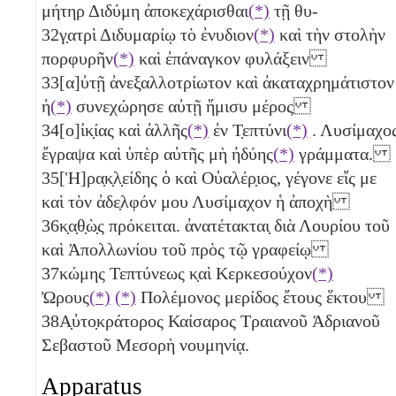
μήτηρ Διδύμη ἀποκεχάρισθαι
(*)
τῇ θυ-
32
γ̣ατρὶ Διδυμαρίῳ τὸ ἐνυδιον
(*)
καὶ τὴν στολὴν
πορφυρῆν
(*)
καὶ ἐπάναγκον φυλάξειν
33
[α]ὐτῇ ἀνεξαλλοτρίωτον καὶ ἀκαταχρημάτιστον
ἡ
(*)
συνεχώρησε αὐτῇ ἥμισυ μέρος
34
[ο]ἰκ̣ίας καὶ ἀλλῆς
(*)
ἐν Τ̣επτύνι
(*)
. Λυσίμαχο
ἔγραψα καὶ ὑπὲρ αὐτῆς μὴ ἠδύης
(*)
γράμματα.
35
[Ἡ]ρα̣κ̣λ̣είδης ὁ καὶ Οὐαλέρ̣ιος, γέγονε εἴς με
καὶ τὸν ἀδε̣λφόν μου Λυσίμαχον ἡ ἀποχὴ
36
κ̣α̣θ̣ὼ̣ς πρόκειται. ἀνατέτακται̣ διὰ Λουρίου τοῦ
καὶ Ἀπολλωνίου τοῦ πρὸς τῷ γραφείῳ
37
κώμης Τεπτύνεως κ̣αὶ Κερκεσούχον
(*)
Ὠρους
(*)
(*)
Πολέμονος μερίδος ἔτους ἕκτου
38
Α̣ὐτο̣κράτορος Καίσαρος Τραιανοῦ Ἁδριανοῦ
Σεβαστοῦ Μεσορὴ νουμηνίᾳ.
Apparatus