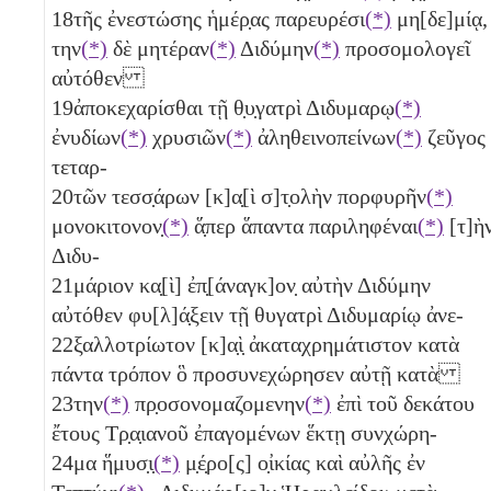
18
τῆς ἐνεστώσης ἡμέρ̣ας παρευρέσι
(*)
μη[δε]μίᾳ,
την
(*)
δὲ μητέραν
(*)
Διδύμην
(*)
προσομολογεῖ
αὐτόθεν
19
ἀποκεχαρίσθαι τῇ θ̣υ̣γατρὶ Διδυμαρῳ
(*)
ἐνυδίων
(*)
χρυσιῶν
(*)
ἀληθεινοπείνων
(*)
ζεῦγος
τεταρ-
20
τῶν τεσσ̣άρων
[κ]α̣[ὶ σ]τ̣ολὴν πορφυρῆν
(*)
μονοκιτονον̣
(*)
ἅ̣περ ἅπαντα παριληφέναι
(*)
[τ]ὴ
Διδυ-
21
μάριον κα̣[ὶ] ἐπ̣[άναγκ]ον̣ αὐτὴν Διδύμην
αὐτόθεν φυ[λ]ά̣ξειν τῇ θυγατρὶ Διδυμαρίῳ ἀνε-
22
ξαλλοτρίωτον [κ]α̣ὶ̣ ἀκαταχρημάτιστον κατὰ
πάντα τρόπον ὃ προσυνεχώρησεν αὐτῇ κατὰ
23
την
(*)
πρ̣οσονομαζομενην
(*)
ἐπὶ τοῦ δεκάτου
ἔτους Τρ̣α̣ιανοῦ ἐπαγομένων ἕκτῃ συνχώρη-
24
μα ἥμυσ̣ι̣
(*)
μ̣έ̣ρο[ς] ο̣ἰκίας καὶ αὐλῆς ἐν