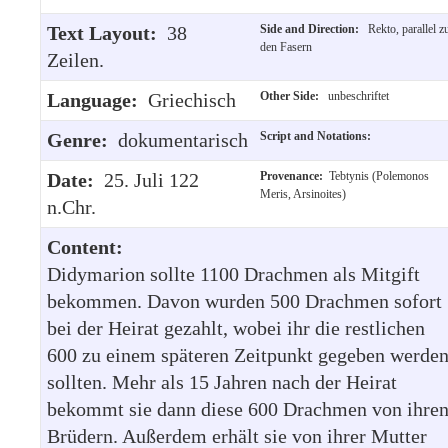
Text Layout:
38
Side and Direction:
Rekto, parallel z
den Fasern
Zeilen.
Language:
Griechisch
Other Side:
unbeschriftet
Genre:
dokumentarisch
Script and Notations:
Date:
25. Juli 122
Provenance:
Tebtynis (Polemonos
Meris, Arsinoites)
n.Chr.
Content:
Didymarion sollte 1100 Drachmen als Mitgift
bekommen. Davon wurden 500 Drachmen sofort
bei der Heirat gezahlt, wobei ihr die restlichen
600 zu einem späteren Zeitpunkt gegeben werde
sollten. Mehr als 15 Jahren nach der Heirat
bekommt sie dann diese 600 Drachmen von ihre
Brüdern. Außerdem erhält sie von ihrer Mutter