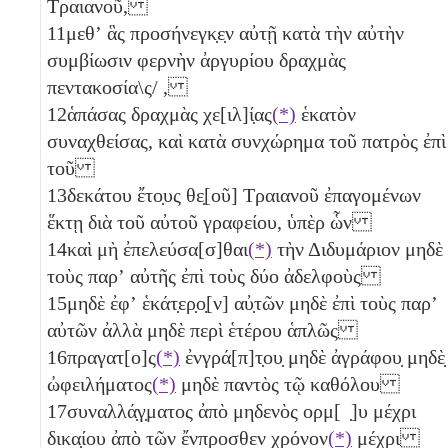
Τραιανοῦ,
11
μεθʼ ἃς προσήνεγκ̣ε̣ν αὐτῇ κατὰ τὴν αὐτὴν
συμβίωσιν φερνὴν ἀργυρίου δραχμὰς
πεντακοσία\ς/
,
12
ἁπάσας δραχμὰς χε[ιλ]ί̣ας
(*)
ἑκατὸν
συναχθείσας, καὶ κατὰ συνχώρημα τοῦ πατρὸς ἐπὶ
τοῦ
13
δεκάτου ἔτο̣υς θε̣[οῦ] Τραιανοῦ ἐπαγομένων
ἕκτῃ διὰ τοῦ αὐτοῦ γραφείου, ὑπὲρ ὧν
14
καὶ μὴ ἐπελεύσα[σ]θαι
(*)
τὴν Διδυμάριον μηδὲ
τοὺς παρʼ αὐτῆς ἐπὶ τοὺς δύο
ἀδελφοὺς
15
μηδὲ ἐφʼ ἑκάτ̣ερ̣ο̣[ν] αὐ̣τῶν μηδὲ ἐπὶ τοὺς παρʼ
αὐτῶν ἀλλὰ μηδὲ περὶ ἑτέρου ἁπλῶς
16
πραγατ[ο]ς
(*)
ἐνγρά[π]τ̣ου̣ μηδὲ ἀγράφου̣ μηδὲ̣
ὠφειλήματος
(*)
μηδὲ παντὸς τῷ καθόλου
17
συναλλά̣γ̣ματος ἀπὸ μηδενὸς ορμ[ ̣]υ μέχρι
δικα̣ίου ἀπὸ τῶν ἔνπροσθεν χρόνον
(*)
μέχρι