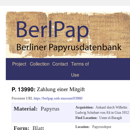
Project
Collection
Contact
Terms of
Zum
Use
Inhalt
springen
P. 13990:
Zahlung einer Mitgift
Persistent URL
https://berlpap.smb.museum/03988/
Material:
Papyrus
Acquisition:
Ankauf durch Wilhelm
Ludwig Schubart von Ali in Giza 1912.
Find Location:
Umm el-Baragât
Form:
Blatt
Location:
Papyrusdepot