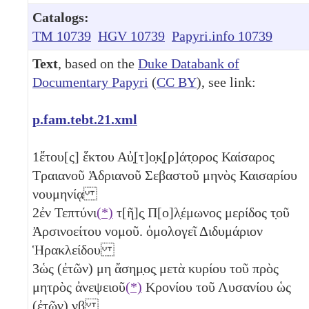
Catalogs:
TM 10739
HGV 10739
Papyri.info 10739
Text
, based on the
Duke Databank of
Documentary Papyri
(
CC BY
), see link:
p.fam.tebt.21.xml
1
ἔτου[ς] ἕκτου Αὐ̣[τ]ο̣κ̣[ρ]άτ̣ορος Καίσαρος
Τραιανοῦ Ἁδριανοῦ Σεβαστοῦ μηνὸς Καισαρίου
νουμηνίᾳ
2
ἐν Τεπτύνι
(*)
τ[ῆ]ς̣ Π[ο]λ̣έμωνος μερίδος τ̣οῦ
Ἀρσινοείτου νομοῦ. ὁμολογεῖ Διδυμάριον
Ἡρακλείδου
3
ὡς (ἐτῶν)
μη
ἄσημ̣ος̣ μετὰ κυρίου τοῦ πρὸς
μητρὸς ἀνεψειοῦ
(*)
Κρονίου τοῦ Λυσανίου ὡς
(ἐτῶν)
νβ