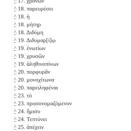
^
17. χρόνων
^
18. παρευρέσει
^
18. ἡ
^
18. μήτηρ
^
18. Διδύμη
^
19. Διδυμαρ[ί]ῳ
^
19. ἐνωτίων
^
19. χρυσῶν
^
19. ἀληθινοπίνων
^
20. πορφυρᾶν
^
20. μονοχίτωνα
^
20. παρειληφέναι
^
23. τὸ
^
23. προσονομαζόμενον
^
24. ἥμισυ
^
24. Τεπτύνει
^
25. ἀπέχειν