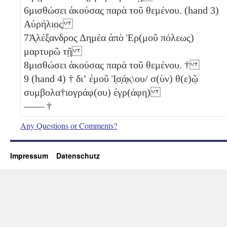
6
μισθώσει ἀκούσας παρὰ τοῦ θεμένου. (hand 3)
Αὐρήλιος
7
Ἀ̣λέξανδρος Δημέα ἀπὸ Ἑρ(μοῦ πόλεως)
μαρτυρῶ τῇ
8
μισθώσει ἀκούσας παρὰ τοῦ θεμένου. †
9
(hand 4) † διʼ ἐμοῦ Ἰ̣σ̣ά̣κ̣\ου/ σ(ὺν) θ(ε)ῷ
συμβολα†ιογράφ(ου) ἐγρ(άφη)
—— †
Any Questions or Comments?
Impressum
Datenschutz