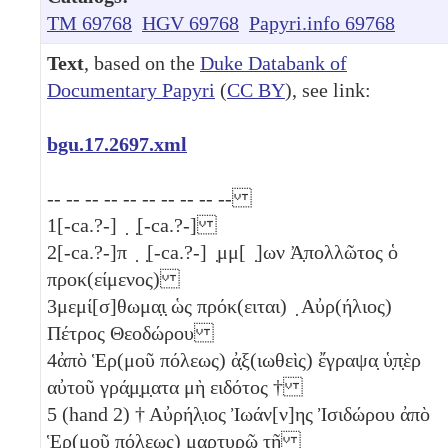
TM 69768
HGV 69768
Papyri.info 69768
Text
, based on the
Duke Databank of
Documentary Papyri
(
CC BY
), see link:
bgu.17.2697.xml
-- -- -- -- -- -- -- -- -- --
1
[-ca.?-] ̣ ̣[-ca.?-]
2
[-ca.?-]π ̣ ̣[-ca.?-] ̣μμ[ ̣]ων Ἀ̣πολλῶτος ὁ
προκ(είμενος)
3
μεμί[σ]θωμα̣ι̣ ὡς πρόκ(ειται) ̣ Αὐρ(ήλιος)
Πέτρος Θεοδώρου
4
ἀπὸ Ἑρ(μοῦ πόλεως) ἀ̣ξ(ιωθεὶς) ἔγραψα̣ ὑ̣π̣ὲρ
αὐτοῦ γρά̣μ̣μ̣ατα μὴ ειδότος †
5
(hand 2) † Αὐρήλ̣ιος Ἰωάν[ν]ης Ἰσιδώρου ἀπὸ
Ἑρ(μοῦ πόλεως) μαρτυρῶ τῇ