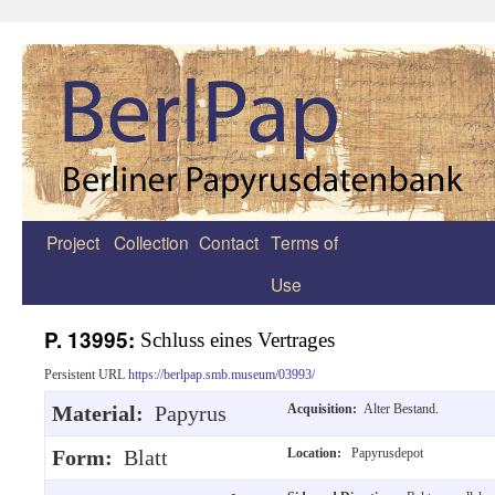
Project
Collection
Contact
Terms of
Zum
Use
Inhalt
springen
P. 13995:
Schluss eines Vertrages
Persistent URL
https://berlpap.smb.museum/03993/
Material:
Papyrus
Acquisition:
Alter Bestand.
Form:
Blatt
Location:
Papyrusdepot