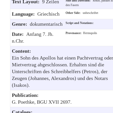
Text Layout:
9 Zeilen
Side and Direction:
Rekto, parallel z
den Fasern
Language:
Griechisch
Other Side:
unbeschriftet
Genre:
dokumentarisch
Script and Notations:
Date:
Anfang 7. Jh.
Provenance:
Hermupolis
n.Chr.
Content:
Ein Sohn des Apollos hat einen Pachtvertrag ode
Mietvertrag abgeschlossen. Erhalten sind die
Unterschriften des Schreibhelfers (Petros), der
Zeugen (Johannes, Alexandros) und des Notars
(Isakos).
Publication:
G. Poethke, BGU XVII 2697.
Catalogs: