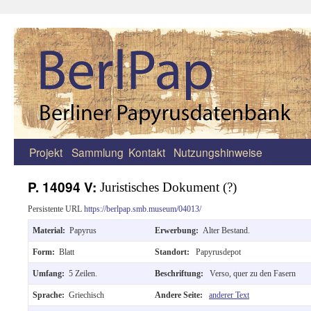
Projekt
Sammlung
Kontakt
Nutzungshinweise
Zum
Inhalt
P. 14094 V:
Juristisches Dokument (?)
springen
Persistente URL
https://berlpap.smb.museum/04013/
Material:
Papyrus
Erwerbung:
Alter Bestand.
Form:
Blatt
Standort:
Papyrusdepot
Umfang:
5 Zeilen.
Beschriftung:
Verso, quer zu den Fasern
Sprache:
Griechisch
Andere Seite:
anderer Text