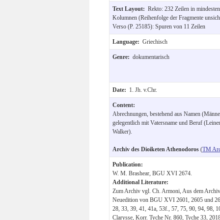
Text Layout:
Rekto: 232 Zeilen in mindesten
Kolumnen (Reihenfolge der Fragmente unsich
Verso (P. 25185): Spuren von 11 Zeilen
Language:
Griechisch
Genre:
dokumentarisch
Date:
1. Jh. v.Chr.
Content:
Abrechnungen, bestehend aus Namen (Männer
gelegentlich mit Vatersname und Beruf (Leinen
Walker).
Archiv des Dioiketen Athenodoros
(
TM Arc
Publication:
W. M. Brashear, BGU XVI 2674.
Additional Literature:
Zum Archiv vgl. Ch. Armoni, Aus dem Archiv
Neuedition von BGU XVI 2601, 2605 und 261
28, 33, 39, 41, 41a, 53f., 57, 75, 90, 94, 98, 
Clarysse, Korr. Tyche Nr. 860, Tyche 33, 2018