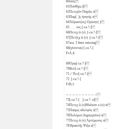
60
υἱὸς
61
Πανθῖχις
β
62
Πετεχῶν Παμῶς
α
63
Παμ[ ̣]ς̣ ἠπητὴς
α
64
Ἄδραστ(ος) Ορανητ( )
65
̣ ̣ ̣ ̣νος [-ca.?-]
66
Πετεχ
ῶ
(ν) ̣[-ca.?-]
67
[Πετ]εχ
ῶ
(ν) ̣[-ca.?-]
67a
ca. 5 lines missing
68
(γίνονται) [-ca.?-]
FrA,4:
69
Ὀρφ̣[-ca.?-]
70
Βελ[-ca.?-]
71
／Πετ̣[-ca.?-]
72
̣[-ca.?-]
FrB,1:
-- -- -- -- -- -- -- -- -- --
73
[-ca.?-] ̣ ̣[-ca.?-
α
]
74
Πετεχ
ῶ
(ν)Μαλκατ
ο
(υ)
α
75
Πααρις ἀδελφὸς
α
76
Πολέμων Δημητρ(ίου)
α
77
Πετεχ
ῶ
(ν) Ἀρτέμωνος
α
78
Ἡρακλῆς Ψιξα
α