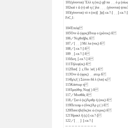
101
(γίνονται) Ἔλλ
η
(νες)
ϙβ
πα ̣ ̣ ̣ ὁ
μ
(οίω
102
καὶ τ
ῶ
(ν) αδ
η
( )λα ̣ ̣ ̣ ̣ (γίνονται)
ψπα
103
(γίνονται) τό
π
(ου)[ ̣]ψ̣[-ca.?-] ̣ ̣ ̣[-ca.?-]
FrC,1:
104
Ἐπεὶφ
105
Ὀνν
ῶ
(φρις)Πνεφ
ο
(ρῶτος)
δ
106
／Νεχθ̣ν̣ῆβις
δ
107
／[ ̣ ̣ ̣] Μέ
λα
(νος)
δ
108
／[-ca.?-]
δ
109
̣ ̣[-ca.?-]
δ
110
Δεη̣ ̣[-ca.?-]
δ
111
Τήλεφ(ος)
δ
112
Παν[ ̣] ̣ς Πα ̣\α/( )
δ
113
Ὀνν
ῶ
(φρις) ̣ ̣ ̣ατεμ
δ
114
Ιμ\ς/( ) Σώτου
δ
ἄ
λ
(λαι)
ιϛ
115
Κάστωρ
η
116
Ἰμο̣ύθης Νε̣φ̣( )
δ
117
／Μυσθᾶς
δ
118
／Σισ
ό
(ις)Ἁριθρ
ή
(ους)
δ
119
Πετεαμ
ο
(ῦνις)Ἀρ
χ
( )
δ
120
Πανετβε(ῦις)νε
ώ
(τερος)
δ
121
Ἡρακλ
ῆ
(ς) [-ca.?-]
122
／[ ̣ ̣ ̣] ̣[-ca.?-]
-- -- -- -- -- -- -- -- -- --