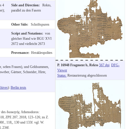
s 4
Side and Direction:
Rekto,
er);
parallel zu den Fasern
Other Side:
Schriftspuren
Script and Notations:
von
gleicher Hand wie BGU XVI
2672 und vielleicht 2673
Provenance:
Herakleopolites
P. 16948 Fragment b, Rekto
567 dpi
DFG-
, selten Frauen), und Geldsummen,
Viewer
weber, Gärtner, Schneider, Hirte,
Status:
Restaurierung abgeschlossen
hives
):
Berlin texts
 des διοικητής Athenodoros:
8, ZPE 207, 2018, 123–126; zu Z.
100f., 118,, 130 und 133f. vgl. W.
, 234f.