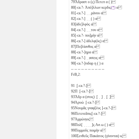
79
Ἄδραστ
ο
(ς) Πετεπ
α
( )
80
[-ca.?- Ἀπό]λλων κερδις
(*)
α
81
[-ca.?-] ̣ ̣ ̣ρ̣άνου
α
82
[-ca.?-] ̣ ̣ ̣( )
α
83
[ἀδε]λφὸς
α
84
[-ca.?-] ̣ ̣ ̣του
α
85
[-ca.?- ποι]μὴν
α
86
[-ca.?-] ἀδελφ(ὸς)
α
87
[Πο]λίανθος
α
88
[-ca.?-]ηρα
α
89
[-ca.?-] ̣ ̣ασε̣υ̣ς̣
α
90
[-ca.?-]νιδαρ
η
( )
α
-- -- -- -- -- -- -- -- -- --
FrB,2:
91
̣[-ca.?-]
92
Π ̣[-ca.?-]
93
Ἄδρ
α
(στος) ̣[ ̣ ̣] ̣ ̣[ ̣]
94
Ἁρυώ ̣[-ca.?-]
95
Νουμᾶς γναφ[έυς ]-ca.?-]
96
Πετενεᾶπις[-ca.?-]
97
Ἀμμών̣ι̣ος
98
Πολ[ ̣ ̣ ̣ ̣ ̣]ς Ανι
ω
( )
α
99
Πομμοῦς ποιμὴν
α
100
Σενθεῦς Πακάιτος (γίνονται)
ιϛ