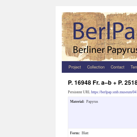
Project
Collection
Contact
Ter
Zum
Inhalt
P. 16948 Fr. a–b + P. 251
springen
Persistent URL
https://berlpap.smb.museum/04
Material:
Papyrus
Form:
Blatt