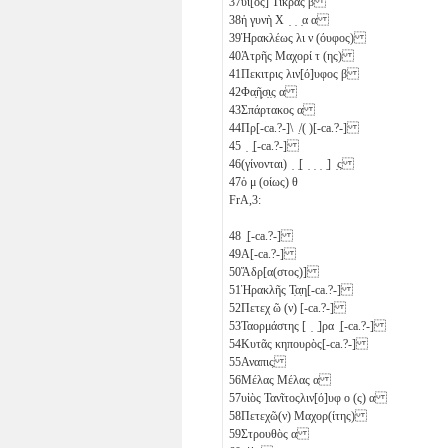
37
υἱ[ὸς] Τικρας
β
38
ἡ γυνὴ Χ ̣ ̣ ̣α
α
39
Ἡρακλέως λι
ν
(όυφος)
40
Ἁτρῆς Μαχορί
τ
(ης)
41
Πεκιτρις λιν[ό]υφος
β
42
Φα̣ῆ̣σ̣ι̣ς
α
43
Σπάρτακος
α
44
Πρ[-ca.?-]\ ̣/( )[-ca.?-]
45
̣ ̣[-ca.?-]
46
(γίνονται) ̣ ̣[ ̣ ̣ ̣ ̣] ̣ς
47
ὁ
μ
(οίως)
θ
FrA,3:
48
̣[-ca.?-]
49
Α[-ca.?-]
50
Ἄδρ[α(στος)]
51
Ἡρακλῆς Τ̣α̣η[-ca.?-]
52
Πετεχ
ῶ
(ν) [-ca.?-]
53
Ταορμάστης [ ̣ ̣]ρα ̣[-ca.?-]
54
Κυτᾶς κηπουρὸς[-ca.?-]
55
Αναπις
56
Μέλας Μέλας
α
57
υἱὸς Τανῖτοςλιν[ό]υφ
ο
(ς)
α
58
Πετεχῶ(ν) Μαχορ(ίτης)
59
Στρουθὸς
α