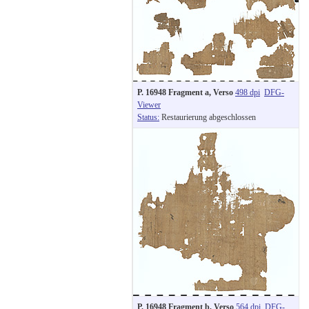
P. 16948 Fragment a, Verso
498 dpi
DFG-
Viewer
Status:
Restaurierung abgeschlossen
P. 16948 Fragment b, Verso
564 dpi
DFG-