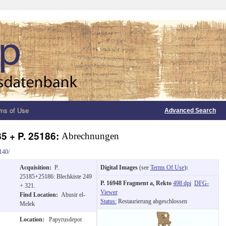
ms of Use
Advanced Search
85 + P. 25186:
Abrechnungen
140/
Acquisition:
P.
Digital Images
(see
Terms Of Use
)
:
25185+25186: Blechkiste 249
P. 16948 Fragment a, Rekto
498 dpi
DFG-
+ 321.
Viewer
Find Location:
Abusir el-
Status:
Restaurierung abgeschlossen
Melek
Location:
Papyrusdepot