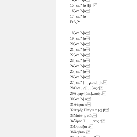
15
[-ca.?-]
α
[[
β
]]
16
[-ca.?-]
α
17
[-ca.?-]
α
FrA,2:
18
[-ca.?-]
α
19
[-ca.?-]
α
20
[-ca.?-]
α
21
[-ca.?-]
α
22
[-ca.?-]
α
23
[-ca.?-]
α
24
[-ca.?-]
α
25
[-ca.?-]
α
26
[-ca.?-]
α
27
[-ca.?-] ̣ ̣ γερια[ ̣]
α
28
Ὀνν ̣ ̣α[ ̣ ̣ ̣]ας
α
29
Ἀμμην [ἀδε]λφοῦ̣
α
30
[-ca.?-]
α
31
Αθησις
α
32
Ἁτρῆς Παήσε
ω
(ς)
β
33
Μούθης υἱὸς
34
Ὧρος Τ ̣ ̣ ̣ ̣σαις
α
35
Ὁρσαῆσι
α
36
Χαβισου