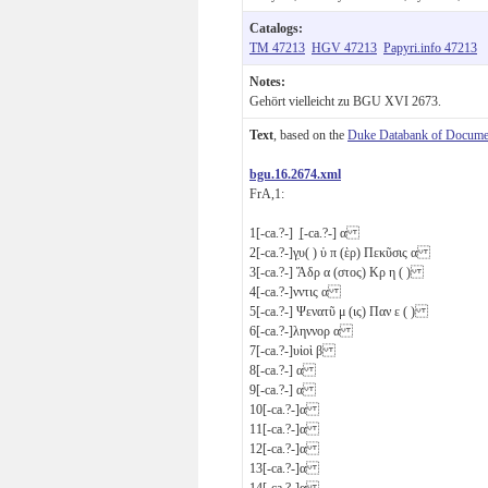
Catalogs:
TM 47213
HGV 47213
Papyri.info 47213
Notes:
Gehört vielleicht zu BGU XVI 2673.
Text
, based on the
Duke Databank of Documen
bgu.16.2674.xml
FrA,1:
1
[-ca.?-] ̣[-ca.?-]
α
2
[-ca.?-]γ̣υ( ) ὑ
π
(ὲρ) Πεκῦσις
α
3
[-ca.?-] Ἄδρ
α
(στος) Κρ
η
( )
4
[-ca.?-]νντις
α
5
[-ca.?-] Ψενατῦ
μ
(ις) Παν
ε
( )
6
[-ca.?-]ληννορ
α
7
[-ca.?-]υἱοὶ
β
8
[-ca.?-]
α
9
[-ca.?-]
α
10
[-ca.?-]
α
11
[-ca.?-]
α
12
[-ca.?-]
α
13
[-ca.?-]
α
14
[-ca.?-]
α