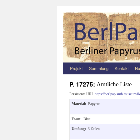
Projekt
Sammlung
Kontakt
Nu
Zum
Inhalt
P. 17275:
Amtliche Liste
springen
Persistente URL
https://berlpap.smb.museum/0
Material:
Papyrus
Form:
Blatt
Umfang:
3 Zeilen