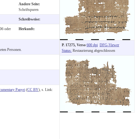
Andere Seite:
Schriftspuren
Schreibweise:
06 oder
Herkunft:
P. 17275, Verso
600 dpi
DFG-Viewer
teten Personen.
Status:
Restaurierung abgeschlossen
cumentary Papyri
(
CC BY
), s. Link: