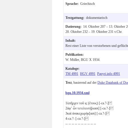
Sprache:
Griechisch
Textgattung:
dokumentarisch
Datierung:
14. Oktober 207 – 13. Oktober 2
20. Oktober 232 – 19. Oktober 231 v.Chr.
Inhalt:
Rest einer Liste von verstorbenen und geflüch
Publikation:
W. Müller, BGU X 1934.
Kataloge:
TM 4991
HGV 4991
Papyri.info 4991
Text
, basierend auf der
Duke Databank of Do
bgu.10.1934.xml
1
ὑ̣πῆρχεν τοῦ
ι̣ϛ
(ἔτους) [-ca.?-]
2
ἀφʼ ὧν τετελευτή[κασι] [-ca.?-]
3
καὶ ἀνακεχωρήκ[ασι] [-ca.?-]
4
-ca.?- [-ca.?-]
-- -- -- -- -- -- -- -- -- --