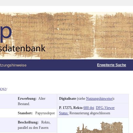
tzungshinweise
Erweiterte Suche
4262/
Erwerbung:
Alter
Digitalisate
(siehe
Nutzungshinweise
)
:
Bestand.
P. 17275, Rekto
600 dpi
DFG-Viewer
Standort:
Papyrusdepot
Status:
Restaurierung abgeschlossen
Beschriftung:
Rekto,
parallel zu den Fasern