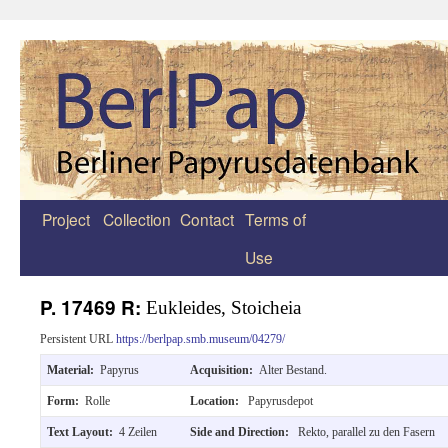
Project
Collection
Contact
Terms of
Zum
Use
Inhalt
springen
P. 17469 R:
Eukleides, Stoicheia
Persistent URL
https://berlpap.smb.museum/04279/
Material:
Papyrus
Acquisition:
Alter Bestand.
Form:
Rolle
Location:
Papyrusdepot
Text Layout:
4 Zeilen
Side and Direction:
Rekto, parallel zu den Fasern