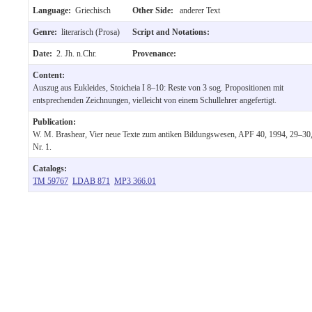
Language:
Griechisch
Other Side:
anderer Text
Genre:
literarisch (Prosa)
Script and Notations:
Date:
2. Jh. n.Chr.
Provenance:
Content:
Auszug aus Eukleides, Stoicheia I 8–10: Reste von 3 sog. Propositionen mit
entsprechenden Zeichnungen, vielleicht von einem Schullehrer angefertigt.
Publication:
W. M. Brashear, Vier neue Texte zum antiken Bildungswesen, APF 40, 1994, 29–30
Nr. 1.
Catalogs:
TM 59767
LDAB 871
MP3 366.01