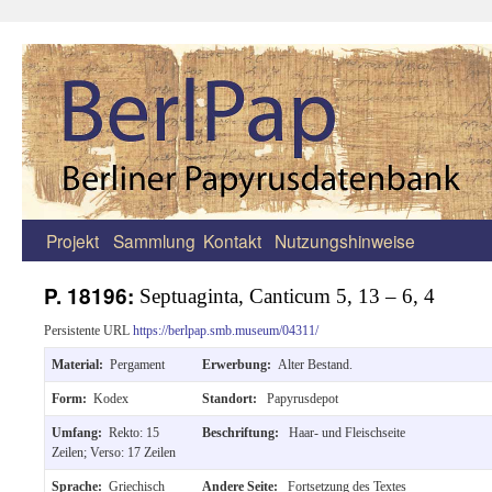
Projekt
Sammlung
Kontakt
Nutzungshinweise
Zum
Inhalt
P. 18196:
Septuaginta, Canticum 5, 13 – 6, 4
springen
Persistente URL
https://berlpap.smb.museum/04311/
Material:
Pergament
Erwerbung:
Alter Bestand.
Form:
Kodex
Standort:
Papyrusdepot
Umfang:
Rekto: 15
Beschriftung:
Haar- und Fleischseite
Zeilen; Verso: 17 Zeilen
Sprache:
Griechisch
Andere Seite:
Fortsetzung des Textes