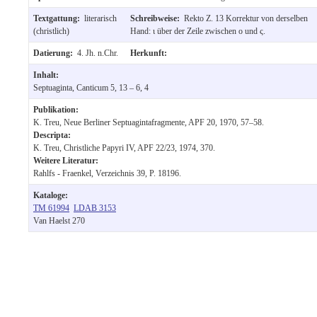
Textgattung:
literarisch
Schreibweise:
Rekto Z. 13 Korrektur von derselben
(christlich)
Hand: ι über der Zeile zwischen ο und ς.
Datierung:
4. Jh. n.Chr.
Herkunft:
Inhalt:
Septuaginta, Canticum 5, 13 – 6, 4
Publikation:
K. Treu, Neue Berliner Septuagintafragmente, APF 20, 1970, 57–58.
Descripta:
K. Treu, Christliche Papyri IV, APF 22/23, 1974, 370.
Weitere Literatur:
Rahlfs - Fraenkel, Verzeichnis 39, P. 18196.
Kataloge:
TM 61994
LDAB 3153
Van Haelst 270