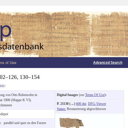
ms of Use
Advanced Search
 102–126, 130–154
341/
ung von Otto Rubensohn in
Digital Images
(see
Terms Of Use
)
:
ar 1906 (Mappe K VI).
P. 21130 (→)
600 dpi
DFG-Viewer
chmunen
Status:
Restaurierung abgeschlossen
depot
n:
parallel und quer zu den Fasern