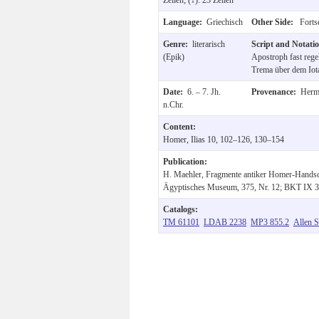
Language:
Griechisch
Other Side:
Forts
Genre:
literarisch
Script and Notati
(Epik)
Apostroph fast rege
Trema über dem Iota
Date:
6. – 7. Jh.
Provenance:
Hermu
n.Chr.
Content:
Homer, Ilias 10, 102–126, 130–154
Publication:
H. Maehler, Fragmente antiker Homer-Handsch
Ägyptisches Museum, 375, Nr. 12; BKT IX 31
Catalogs:
TM 61101
LDAB 2238
MP3 855.2
Allen S