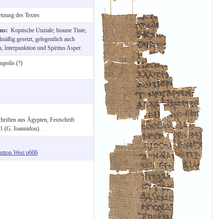
etzung des Textes
ons:
Koptische Unziale; braune Tinte;
lmäßig gesetzt, gelegentlich auch
, Interpunktion und Spiritus Asper.
polis (?)
riften aus Ägypten, Festschrift
 (G. Ioannidou).
utton West p606