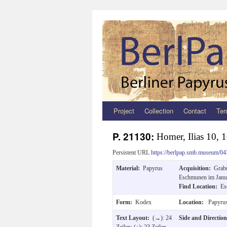
Project
Collection
Contact
Ter
Zum
Inhalt
P. 21130:
Homer, Ilias 10,
springen
Persistent URL
https://berlpap.smb.museum/04
Material:
Papyrus
Acquisition:
Grab
Eschmunen im Janu
Find Location:
Es
Form:
Kodex
Location:
Papyrus
Text Layout:
(→): 24
Side and Directio
Zeilen; (↓): 23 Zeilen