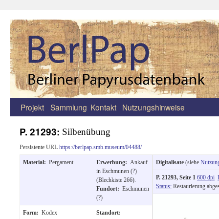
Projekt
Sammlung
Kontakt
Nutzungshinweise
Zum
Inhalt
P. 21293:
Silbenübung
springen
Persistente URL
https://berlpap.smb.museum/04488/
Material:
Pergament
Erwerbung:
Ankauf
Digitalisate
(siehe
Nutzun
in Eschmunen (?)
P. 21293, Seite 1
600 dpi
(Blechkiste 266).
Status:
Restaurierung abge
Fundort:
Eschmunen
(?)
Form:
Kodex
Standort: