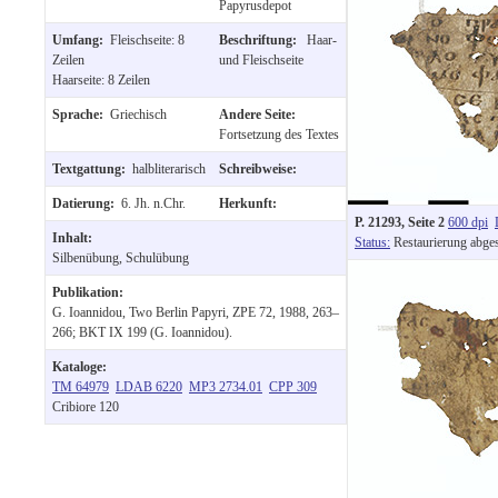
Papyrusdepot
Umfang:
Fleischseite: 8
Beschriftung:
Haar-
Zeilen
und Fleischseite
Haarseite: 8 Zeilen
Sprache:
Griechisch
Andere Seite:
Fortsetzung des Textes
Textgattung:
halbliterarisch
Schreibweise:
Datierung:
6. Jh. n.Chr.
Herkunft:
P. 21293, Seite 2
600 dpi
Inhalt:
Status:
Restaurierung abge
Silbenübung, Schulübung
Publikation:
G. Ioannidou, Two Berlin Papyri, ZPE 72, 1988, 263–
266; BKT IX 199 (G. Ioannidou).
Kataloge:
TM 64979
LDAB 6220
MP3 2734.01
CPP 309
Cribiore 120