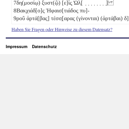
7
δη(μοσίῳ) ξυστ(ῷ) [ε]ἰς̣ Ὡλ̣[ ̣ ̣ ̣ ̣ ̣ ̣ ̣ ̣]
8
Βακχιάδ[ο]ς Ἡφαισ[τιάδος πυ]-
9
ροῦ ἀρτά[βας] τέσσ̣[αρας (γίνονται) (ἀρτάβαι)
δ
]
Haben Sie Fragen oder Hinweise zu diesem Datensatz?
Impressum
Datenschutz