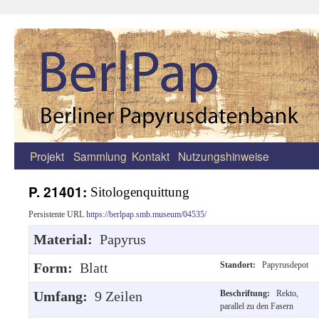
Projekt
Sammlung
Kontakt
Nutzungshinweise
Zum
Inhalt
P. 21401:
Sitologenquittung
springen
Persistente URL
https://berlpap.smb.museum/04535/
Material:
Papyrus
Form:
Blatt
Standort:
Papyrusdepot
Umfang:
9 Zeilen
Beschriftung:
Rekto,
parallel zu den Fasern