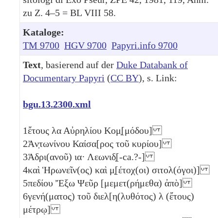
zu Z. 4–5 = BL VIII 58.
Kataloge:
TM 9700
HGV 9700
Papyri.info 9700
Text
, basierend auf der
Duke Databank of
Documentary Papyri
(
CC BY
), s. Link:
bgu.13.2300.xml
1
ἔτους
λα
Αὐρηλίου Κομ̣[μόδου]
2
Ἀν̣τωνίνου Καίσα[ρος τοῦ κυρίου]
3
Ἁδρι(ανοῦ)
ια
· Λεωνιδ̣[-ca.?-]
4
καὶ Ἡρωνεῖν(ος) καὶ μ̣[έτοχ(οι) σιτολ(όγοι)]
5
πεδίου Ἔξω Ψεῦρ [μεμετ(ρήμεθα) ἀπὸ]
6
γενή(ματος) τοῦ διελ[η(λυθότος)
λ
(ἔτους)
μέτρῳ]