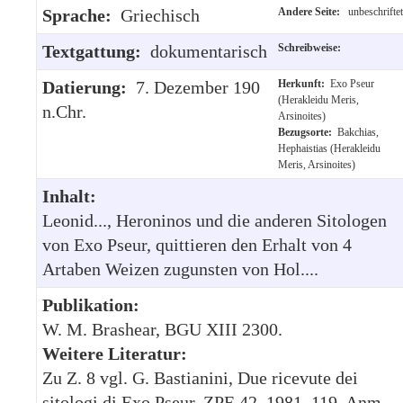
Sprache:
Griechisch
Andere Seite:
unbeschriftet
Textgattung:
dokumentarisch
Schreibweise:
Datierung:
7. Dezember 190
Herkunft:
Exo Pseur
(Herakleidu Meris,
n.Chr.
Arsinoites)
Bezugsorte:
Bakchias,
Hephaistias (Herakleidu
Meris, Arsinoites)
Inhalt:
Leonid..., Heroninos und die anderen Sitologen
von Exo Pseur, quittieren den Erhalt von 4
Artaben Weizen zugunsten von Hol....
Publikation:
W. M. Brashear, BGU XIII 2300.
Weitere Literatur:
Zu Z. 8 vgl. G. Bastianini, Due ricevute dei
sitologi di Exo Pseur, ZPE 42, 1981, 119, Anm.