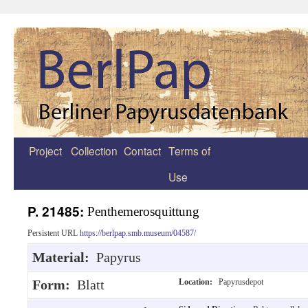
Project
Collection
Contact
Terms of
Zum
Use
Inhalt
springen
P. 21485:
Penthemerosquittung
Persistent URL
https://berlpap.smb.museum/04587/
Material:
Papyrus
Form:
Blatt
Location:
Papyrusdepot