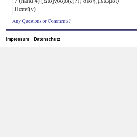
7
(hand 4) [Διο]ν̣ύσ̣ιο(ς(?)) σεση(μείωμαι)
Παπεῖ(ν)
Any Questions or Comments?
Impressum
Datenschutz