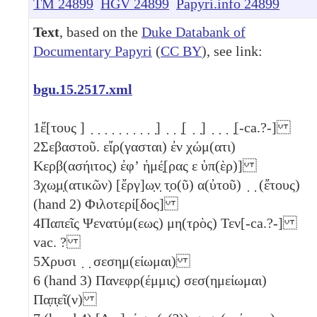
TM 24899
HGV 24899
Papyri.info 24899
Text
, based on the
Duke Databank of
Documentary Papyri
(
CC BY
), see link:
bgu.15.2517.xml
1
ἔ[τους ] ̣ ̣ ̣ ̣ ̣ ̣ ̣ ̣ ̣ ̣] ̣ ̣ ̣[ ̣ ̣] ̣ ̣ ̣ ̣[-ca.?-]
2
Σεβαστοῦ. εἴρ(γασται) ἐν χώμ(ατι)
Κερβ(ασήιτος) ἐφʼ ἡμέ̣[ρας
ε
ὑπ(ὲρ)]
3
χω̣μ̣(ατικῶν) [ἔργ]ω̣ν̣ τ̣ο(ῦ) α(ὐτοῦ) ̣ ̣ (ἔτους)
(hand 2) Φιλοτερί[δος]
4
Παπεῖς Ψενατύμ(εως) μη(τρὸς) Τεν[-ca.?-]
vac. ?
5
Χρυσι ̣ ̣ σεσημ(είωμαι)
6
(hand 3) Πανεφρ(έμμις) σεσ(ημείωμαι)
Πα̣π̣εῖ(ν)