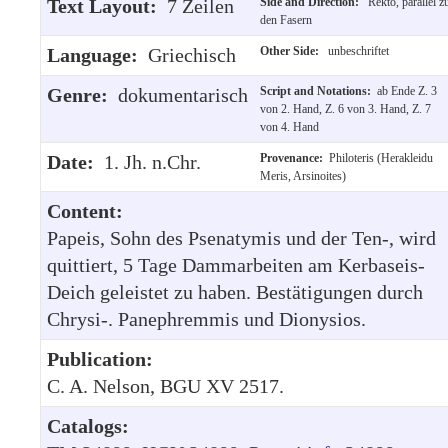
Text Layout:
7 Zeilen
Side and Direction:
Rekto, parallel z
den Fasern
Language:
Griechisch
Other Side:
unbeschriftet
Genre:
dokumentarisch
Script and Notations:
ab Ende Z. 3
von 2. Hand, Z. 6 von 3. Hand, Z. 7
von 4. Hand
Date:
1. Jh. n.Chr.
Provenance:
Philoteris (Herakleidu
Meris, Arsinoites)
Content:
Papeis, Sohn des Psenatymis und der Ten-, wird
quittiert, 5 Tage Dammarbeiten am Kerbaseis-
Deich geleistet zu haben. Bestätigungen durch
Chrysi-. Panephremmis und Dionysios.
Publication:
C. A. Nelson, BGU XV 2517.
Catalogs: