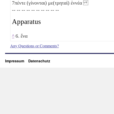
7
πέντε
(γίνονται) με(τρηταὶ) ἐννέα
-- -- -- -- -- -- -- -- -- --
Apparatus
^
6. ἕνα
Any Questions or Comments?
Impressum
Datenschutz