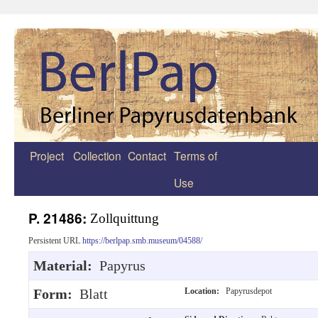
Project
Collection
Contact
Terms of
Zum
Use
Inhalt
springen
P. 21486:
Zollquittung
Persistent URL
https://berlpap.smb.museum/04588/
Material:
Papyrus
Form:
Blatt
Location:
Papyrusdepot