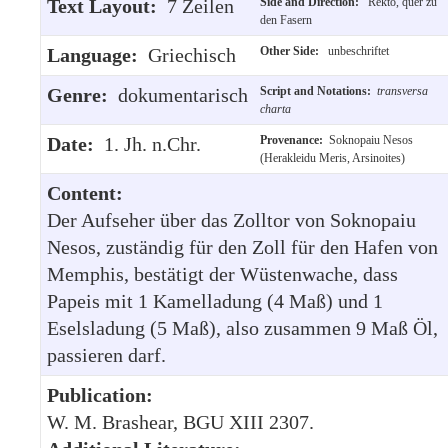
Text Layout:
7 Zeilen
Side and Direction:
Rekto, quer zu
den Fasern
Language:
Griechisch
Other Side:
unbeschriftet
Genre:
dokumentarisch
Script and Notations:
transversa
charta
Date:
1. Jh. n.Chr.
Provenance:
Soknopaiu Nesos
(Herakleidu Meris, Arsinoites)
Content:
Der Aufseher über das Zolltor von Soknopaiu
Nesos, zuständig für den Zoll für den Hafen von
Memphis, bestätigt der Wüstenwache, dass
Papeis mit 1 Kamelladung (4 Maß) und 1
Eselsladung (5 Maß), also zusammen 9 Maß Öl,
passieren darf.
Publication:
W. M. Brashear, BGU XIII 2307.