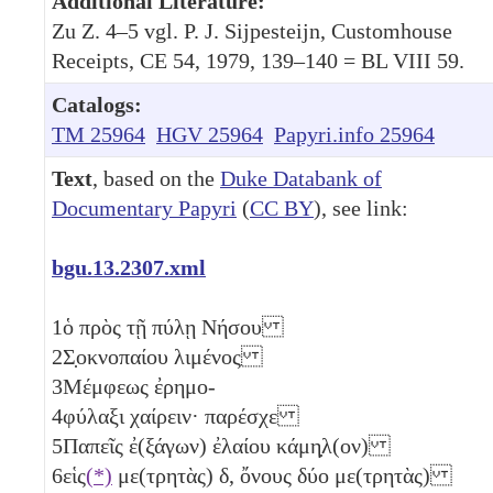
Additional Literature:
Zu Z. 4–5 vgl. P. J. Sijpesteijn, Customhouse
Receipts, CE 54, 1979, 139–140 = BL VIII 59.
Catalogs:
TM 25964
HGV 25964
Papyri.info 25964
Text
, based on the
Duke Databank of
Documentary Papyri
(
CC BY
), see link:
bgu.13.2307.xml
1
ὁ πρὸς τῇ πύλῃ Νήσου
2
Σ̣οκνοπαίου λιμένος
3
Μέμφεως ἐρημο-
4
φύλαξι χαίρειν· παρέσχε
5
Παπεῖς ἐ(ξάγων) ἐλαίου κάμη̣λ(ον)
6
εἱς
(*)
με(τρητὰς)
δ
, ὄνους δύο
με(τρητὰς)