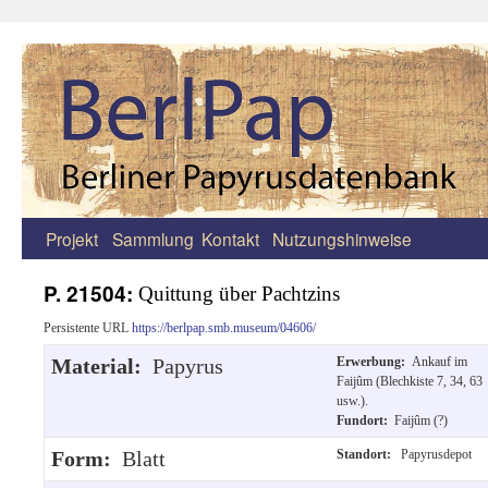
Projekt
Sammlung
Kontakt
Nutzungshinweise
Zum
Inhalt
P. 21504:
Quittung über Pachtzins
springen
Persistente URL
https://berlpap.smb.museum/04606/
Material:
Papyrus
Erwerbung:
Ankauf im
Faijûm (Blechkiste 7, 34, 63
usw.).
Fundort:
Faijûm (?)
Form:
Blatt
Standort:
Papyrusdepot