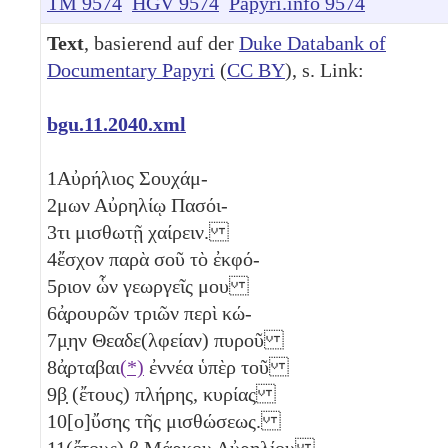
TM 9574
HGV 9574
Papyri.info 9574
Text
, basierend auf der
Duke Databank of
Documentary Papyri
(
CC BY
), s. Link:
bgu.11.2040.xml
1
Αὐρήλιος Σουχάμ-
2
μων Αὐρηλίῳ Πασόι-
3
τι μισθωτῇ χαίρειν.
4
ἔσχον παρὰ σοῦ τὸ ἐκφό-
5
ριον ὧν γεωργεῖς μου
6
ἀ̣ρουρῶν τριῶν
περὶ κώ-
7
μ̣ην Θεαδε(λφείαν) πυροῦ
8
ἀ̣ρταβαι
(*)
ἐννέα
ὑπὲρ τοῦ
9
β̣
(ἔτους) πλήρης, κυρίας
10
[ο]ὔσης τῆς μισθώσεως.
11
(ἔτους)
β
Μάρκου Αὐρηλίου