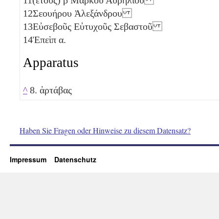
12
Σεουήρου Ἀλεξάνδρου
13
Εὐσεβοῦς Εὐτυχοῦς Σεβαστοῦ
14
Ἐπεὶπ
α
.
Apparatus
^
8. ἀρτάβας
Haben Sie Fragen oder Hinweise zu diesem Datensatz?
Impressum
Datenschutz