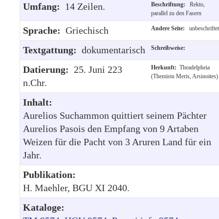
Umfang:
14 Zeilen.
Beschriftung:
Rekto,
parallel zu den Fasern
Sprache:
Griechisch
Andere Seite:
unbeschriftet
Textgattung:
dokumentarisch
Schreibweise:
Datierung:
25. Juni 223
Herkunft:
Theadelpheia
(Themistu Meris, Arsinoites)
n.Chr.
Inhalt:
Aurelios Suchammon quittiert seinem Pächter
Aurelios Pasois den Empfang von 9 Artaben
Weizen für die Pacht von 3 Aruren Land für ein
Jahr.
Publikation:
H. Maehler, BGU XI 2040.
Kataloge: