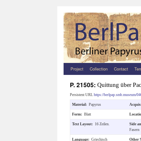
Project
Collection
Contact
Ter
Zum
Inhalt
P. 21505:
Quittung über Pac
springen
Persistent URL
https://berlpap.smb.museum/04
Material:
Papyrus
Acquis
Form:
Blatt
Locati
Text Layout:
16 Zeilen.
Side a
Fasern
Language:
Griechisch
Other 