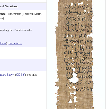
 and Notations:
nance:
Euhemereia (Themistu Meris,
tes)
 Empfang des Pachtzinses des
hives
):
Berlin texts
tary Papyri
(
CC BY
), see link: