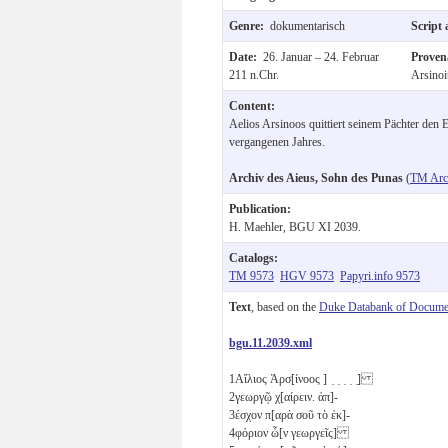
Genre:
dokumentarisch
Script
Date:
26. Januar – 24. Februar
Prove
211 n.Chr.
Arsinoi
Content:
Aelios Arsinoos quittiert seinem Pächter den
vergangenen Jahres.
Archiv des Aieus, Sohn des Punas
(
TM Arc
Publication:
H. Maehler, BGU XI 2039.
Catalogs:
TM 9573
HGV 9573
Papyri.info 9573
Text
, based on the
Duke Databank of Documen
bgu.11.2039.xml
1
Αἴλιος Ἀρσ[ίνοος ] ̣ ̣ ̣ ̣ ̣]
2
γεωργῷ χ[αίρειν. ἀπ]-
3
έσχον π[αρὰ σοῦ τὸ ἐκ]-
4
φόριον ὧ[ν γεωργεῖς]