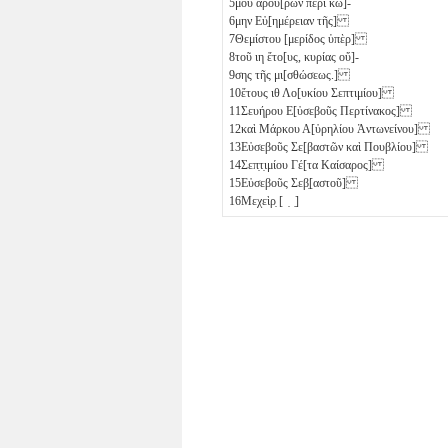
5
μου ἀρου[ρῶν περὶ κώ]-
6
μην Εὐ̣[ημέρειαν τῆς]
7
Θεμίστου [μερίδος ὑπὲρ]
8
τοῦ
ιη
ἔτο[υς, κυρίας οὔ]-
9
σης τῆς μι[σθώσεως.]
10
ἔτους
ιθ
Λο[υκίου Σεπτιμίου]
11
Σευήρου Ε[ὐσεβοῦς Περτίνακος]
12
καὶ Μάρκου Α[ὐρηλίου Ἀντωνείνου]
13
Εὐσεβοῦς Σε[βαστῶν καὶ Πουβλίου]
14
Σεπ̣τ̣ιμίου Γέ[τα Καίσαρος]
15
Εὐσεβοῦς Σεβ̣[αστοῦ]
16
Μεχεὶρ̣ [ ̣ ̣]