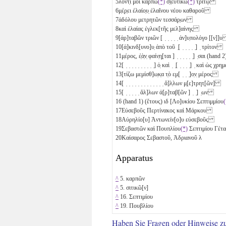
5
λοντ̣ί μοι καρπω
(*)
σ̣ι̣ευτικω
(*)
τρίτῳ
6
μ̣έ̣ρ̣ει ἐλαίο̣υ̣ ἐλαΐνου νέου καθαροῦ
7
ἀδόλου μετρητῶν
τεσσά̣ρ̣ων
8
καὶ ἐλαίας ἐγλεκ[τῆς μελ]αίνης
9
[ἀρ]ταβῶν
τριῶν
[ ̣ ̣ ̣ ̣ ̣ ἀν]υ̣πολόγο [[ν]
10
[ἀ]κινδ̣[υνο]υ̣ ἀπὸ τοῦ ̣[ ̣ ̣ ̣ ̣ ̣] ̣ τρίτον
11
μ̣έρος, ἐ̣ὰ̣ν̣ φαίν̣η̣[ται ] ̣ ̣ ̣ ̣ ̣ ̣] ̣σαι (ha
12
[ ̣ ̣ ̣ ̣ ̣ ̣ ̣ ̣ ̣ ̣] ὁ̣ καὶ ̣ ̣[ ̣ ̣ ̣ ̣] ̣ καὶ ὡς χρη
13
[τίζω μεμίσθ]ω̣κ̣α τ̣ὸ εμ[ ̣ ̣ ̣]ο̣ν̣ μέρος
14
[ ̣ ̣ ̣ ̣ ̣ ̣ ̣ ̣ ̣ ̣ ̣ ̣ ̣ ἄ]λ̣λων μ̣[ε]τρητ̣[ῶν]
15
[ ̣ ̣ ̣ ̣ ̣ ἄλ]λων ἀ[ρ]ταβ[ῶν ] ̣ ̣] ̣ων
16
(hand 1) (ἔτους)
ιδ
[Λο]υκίου Σεπτιμμίου
(
17
Εὐσεβοῦς Περτίνακος καὶ Μάρκου
18
Αὐρηλίο[υ] Ἀντωνείν[ο]υ εὐσεβοῦς
19
Σεβαστῶν καὶ Πουπλίου
(*)
Σεπτιμίου Γέ
20
Καίσαρος Σεβαστοῦ, Ἁδριανοῦ
λ
Apparatus
^
5. καρπῶν
^
5. σιτικῶ[ν]
^
16. Σεπτιμίου
^
19. Πουβλίου
Haben Sie Fragen oder Hinweise z