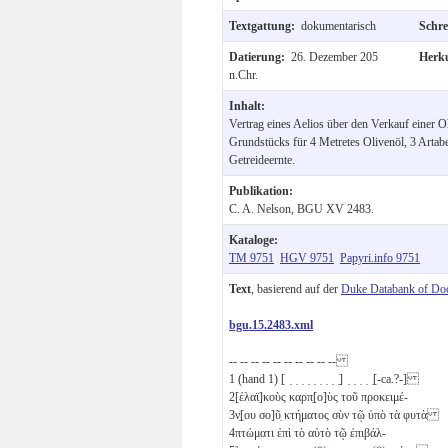
Textgattung:
dokumentarisch
Schr
Datierung:
26. Dezember 205
Herk
n.Chr.
Inhalt:
Vertrag eines Aelios über den Verkauf einer O
Grundstücks für 4 Metretes Olivenöl, 3 Artab
Getreideernte.
Publikation:
C. A. Nelson, BGU XV 2483.
Kataloge:
TM 9751
HGV 9751
Papyri.info 9751
Text
, basierend auf der
Duke Databank of Do
bgu.15.2483.xml
-- -- -- -- -- -- -- -- -- --
1
(hand 1) [ ̣ ̣ ̣ ̣ ̣ ̣ ̣ ̣ ̣] ̣ ̣ ̣ ̣ ̣[-ca.?-]
2
[ἐλαϊ]κοὺς καρπ̣[ο]ὺς τοῦ προκειμέ-
3
ν̣[ου σο]ῦ̣ κτήματος σὺν τῷ ὑπὸ τὰ φυτὰ
4
πτώματι ἐπὶ τὸ αὐτὸ τῷ ἐπιβάλ-