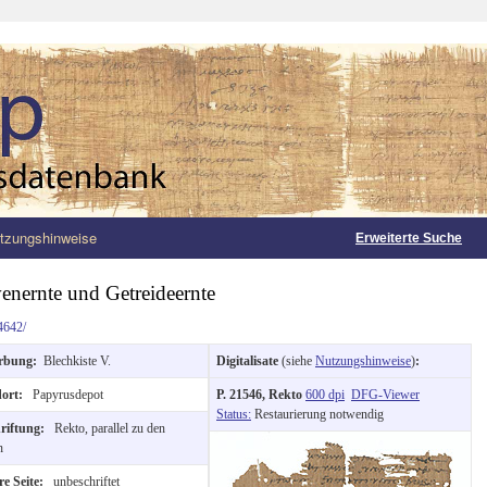
tzungshinweise
Erweiterte Suche
venernte und Getreideernte
4642/
rbung:
Blechkiste V.
Digitalisate
(siehe
Nutzungshinweise
)
:
dort:
Papyrusdepot
P. 21546, Rekto
600 dpi
DFG-Viewer
Status:
Restaurierung notwendig
hriftung:
Rekto, parallel zu den
n
e Seite:
unbeschriftet