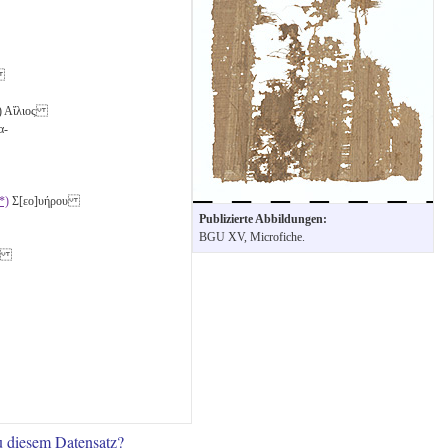
]υ
nd 2) Αἴλιος
μα-
*)
Σ[εο]υήρου
Publizierte Abbildungen:
BGU XV, Microfiche.
τα
u diesem Datensatz?