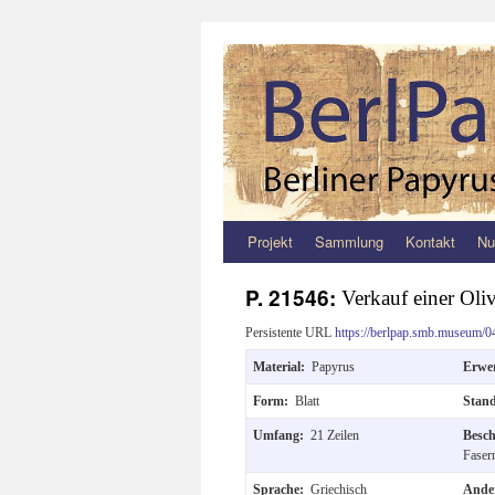
Projekt
Sammlung
Kontakt
Nu
Zum
Inhalt
P. 21546:
Verkauf einer Oli
springen
Persistente URL
https://berlpap.smb.museum/0
Material:
Papyrus
Erwe
Form:
Blatt
Stan
Umfang:
21 Zeilen
Besc
Faser
Sprache:
Griechisch
Ander