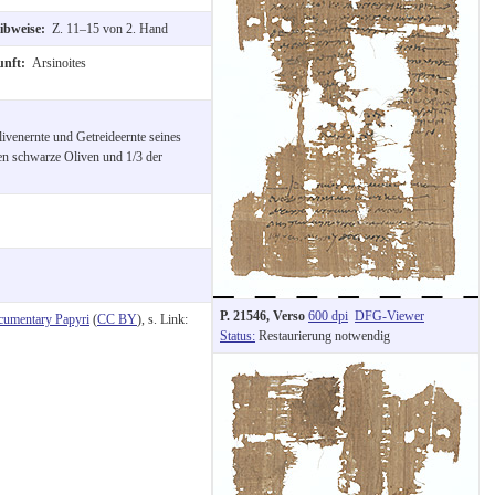
eibweise:
Z. 11–15 von 2. Hand
unft:
Arsinoites
livenernte und Getreideernte seines
en schwarze Oliven und 1/3 der
P. 21546, Verso
600 dpi
DFG-Viewer
cumentary Papyri
(
CC BY
), s. Link:
Status:
Restaurierung notwendig