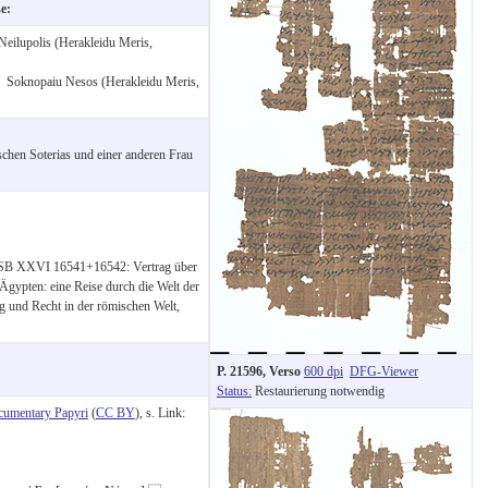
se:
Neilupolis (Herakleidu Meris,
:
Soknopaiu Nesos (Herakleidu Meris,
chen Soterias und einer anderen Frau
 = SB XXVI 16541+16542: Vertrag über
Ägypten: eine Reise durch die Welt der
g und Recht in der römischen Welt,
P. 21596, Verso
600 dpi
DFG-Viewer
Status:
Restaurierung notwendig
cumentary Papyri
(
CC BY
), s. Link: