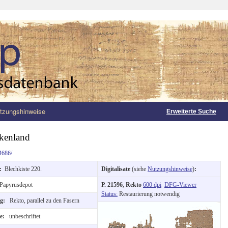
tzungshinweise
Erweiterte Suche
kenland
4686/
g:
Blechkiste 220.
Digitalisate
(siehe
Nutzungshinweise
)
:
Papyrusdepot
P. 21596, Rekto
600 dpi
DFG-Viewer
Status:
Restaurierung notwendig
ng:
Rekto, parallel zu den Fasern
te:
unbeschriftet