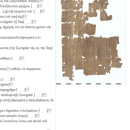
λεως καὶ Σο̣κ[νοπαίου Νήσου].
 Ἀπολ]λωνίου μητ̣[ρὸς ] ̣ ̣ ̣]
 ̣ ̣ ̣] μ̣[ετ]ὰ κ(υρίου) τοῦ ̣[ ̣ ̣ ̣]
υρίου) τοῦ ἑαυ[τῆς]
Σωτ]ηρίαν τῇ Ταφ[ ̣ ̣ ̣ ̣]
ώσης ἡ[μέρας ἐπὶ τὸν ἅπαντα χρόνον τὴν
ο(υ) κατοικ(ικοῦ) (ἄρουραν)
α
ἐν
ελεκέναι [τὴν Σωτηρίαν τὰς εἰς τὴν Ταφ]
καθήκει [ ̣ ̣ ̣ ̣]
ν̣ε̣ς
(*)
καθὼ[ς ἐκ συμφώνου
ς ] ̣ ̣ ̣ ̣]
 Σωτηρίαν]
π̣α̣ρ̣α̣χρῆμα [ ̣ ̣ ̣ ̣]
ὶ ἀποδομένη[ν Σωτηρίαν ] ̣ ̣ ̣ ̣]
ένην αὐτῇ (ἄρουραν)
α
πάσῃ βεβαίωσι, ἣν
ὸ μὲν δημοσίων τελε[σμάτων ] ̣ ̣ ̣ ̣]
καὶ παλαιῶν λόγων̣[ ̣ ̣ ̣ ̣]
τοῦ ἐνεστῶτος ἔτους καὶ αὐτοῦ τοῦ