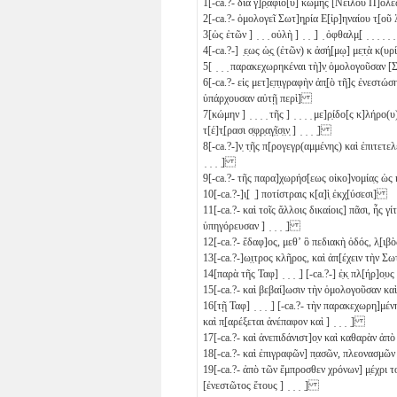
1
[-ca.?- διὰ γ]ρ̣αφίο[υ] κώμης [Νείλου Π]ό
2
[-ca.?- ὁμολογεῖ Σωτ]η̣ρία Ε[ἰρ]ηναίου τ̣[οῦ
3
[ὡς ἐτῶν ] ̣ ̣ ̣ οὐλὴ ] ̣ ̣ ̣] ̣ ὀφθαλμ̣[ ̣ ̣ ̣ ̣ ̣
4
[-ca.?-] ̣ε̣ως ὡ̣ς̣ (ἐτῶν)
κ
ἀσή̣[μῳ] με̣τ̣ὰ κ(
5
[ ̣ ̣ ̣ παρακεχωρηκέναι τὴ]ν̣ ὁμολογοῦσαν [
6
[-ca.?- εἰς μετ]ε̣π̣ιγραφὴν ἀπ̣[ὸ τῆ]ς ἐνεστ
ὑπάρχουσαν αὐτῇ περὶ]
7
[κώμην ] ̣ ̣ ̣ ̣ τῆς ] ̣ ̣ ̣ ̣ με]ρ̣ίδο[ς κ]λήρ
τ[έ]τ̣[ρασι
σ̣φ̣ρ̣α̣γ̣ῖ̣σ̣ι̣ν̣ ] ̣ ̣ ̣ ̣]
8
[-ca.?-]ν̣ τ̣ῆς π[ρογεγρ(αμμένης) καὶ ἐπιτετ
̣ ̣ ̣ ̣]
9
[-ca.?- τῆς παρα]χωρήσ[εως οἰκο]νομία̣ς ὡς 
10
[-ca.?-]ι̣[ ̣] ποτίστραις κ[α]ὶ̣ ἐκχ̣[ύσεσι]
11
[-ca.?- καὶ τοῖς ἄλλοις δικαίοις] πᾶσι, ἧς γίτο̣
ὑπηγόρευσαν ] ̣ ̣ ̣ ̣]
12
[-ca.?- ἔδαφ]ος, μεθʼ ὃ πεδιακὴ ὁδός, λ̣[ιβὸ
13
[-ca.?-]ω̣ι̣τρος κλῆρος, καὶ ἀπ[έχειν τὴν
14
[παρὰ τῆς Ταφ] ̣ ̣ ̣ ̣] [-ca.?-] ἐ̣κ̣ πλ[ήρ]ο̣υς 
15
[-ca.?- καὶ βεβαί]ωσιν τὴν ὁμολογοῦσαν κα
16
[τῇ Ταφ] ̣ ̣ ̣ ̣] [-ca.?- τὴν παρακεχωρη]μ
καὶ π̣[αρέξεται ἀνέπαφον καὶ ] ̣ ̣ ̣ ̣]
17
[-ca.?- καὶ ἀνεπιδάνιστ]ο̣ν καὶ καθαρὰν ἀπ
18
[-ca.?- καὶ ἐπιγραφῶν] π̣ασῶν, πλεονασμῶν 
19
[-ca.?- ἀπὸ τῶν ἔμπροσθεν χρόνων] μ̣έχρι 
[ἐνεστῶτος ἔτους ] ̣ ̣ ̣ ̣]