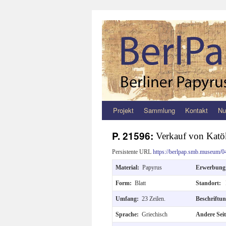
Projekt
Sammlung
Kontakt
Nu
Zum
Inhalt
P. 21596:
Verkauf von Katö
springen
Persistente URL
https://berlpap.smb.museum/0
Material:
Papyrus
Erwerbun
Form:
Blatt
Standort:
Umfang:
23 Zeilen.
Beschriftu
Sprache:
Griechisch
Andere Sei