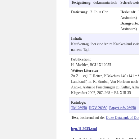
Textgattung:
dokumentarisch
Schreibwei
Datierung:
2. Jh. n.Chr.
Herkunft:
Arsinoites)
Bezugsorte
Arsinoites)
Inhalt:
Kaufvertrag über eine Arure Katökenland zwis
namens Taph-.
Publikation:
H. Maehler, BGU XI 2055.
Weitere Literatur:
Zu Z. 1 vgl. F. Reiter, P.Bakchias 140+141
Landkauf?, in: K. Strobel, Von Noricum nach 
Antike. Aktuelle Forschungen zu Kultur, Allta
Klagenfurt 2007, 267–268 = BL XIII 35.
Kataloge:
TM 26950
HGV 26950
Papyri.info 26950
Text
, basierend auf der
Duke Databank of Do
bgu.11.2055.xml