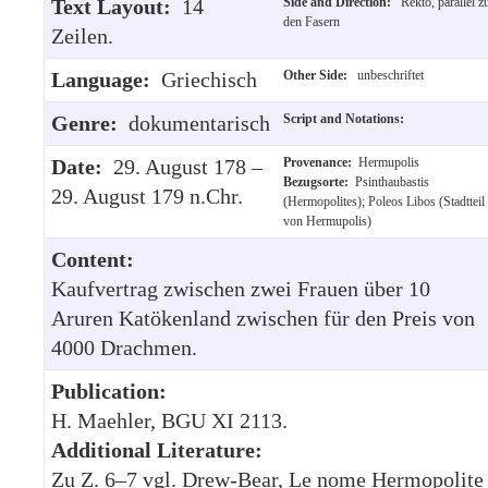
Text Layout:
14
Side and Direction:
Rekto, parallel z
den Fasern
Zeilen.
Language:
Griechisch
Other Side:
unbeschriftet
Genre:
dokumentarisch
Script and Notations:
Date:
29. August 178 –
Provenance:
Hermupolis
Bezugsorte:
Psinthaubastis
29. August 179 n.Chr.
(Hermopolites); Poleos Libos (Stadtteil
von Hermupolis)
Content:
Kaufvertrag zwischen zwei Frauen über 10
Aruren Katökenland zwischen für den Preis von
4000 Drachmen.
Publication:
H. Maehler, BGU XI 2113.
Additional Literature:
Zu Z. 6–7 vgl. Drew-Bear, Le nome Hermopolite