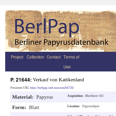
Project
Collection
Contact
Terms of
Zum
Use
Inhalt
springen
P. 21644:
Verkauf von Katökenland
Persistent URL
https://berlpap.smb.museum/04726/
Material:
Papyrus
Acquisition:
Blechkiste 163.
Form:
Blatt
Location:
Papyrusdepot