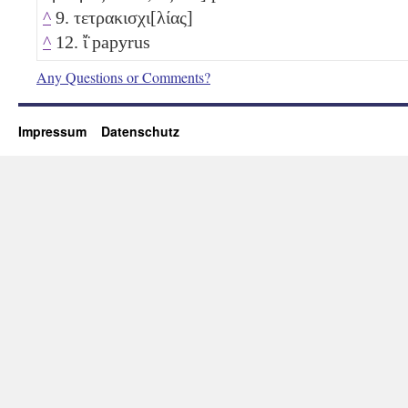
^
9. τετρακισχι[λίας]
^
12. ἴ̈ papyrus
Any Questions or Comments?
Impressum
Datenschutz