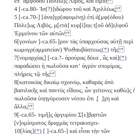
ἐπʼ ἀμφόδου Πόλεω]ς Λιβός, καὶ ειμιο
4
[-ca.80- Ἰσ(?)]ιδώρου τοῦ̣ καὶ Ἀχιλλέως̣
5
[-ca.70-] [ἀνα]γρ(αφομένῃ) ἐπὶ̣ ἀ̣[μφ(όδου)
Πόλε]ω̣ς Λιβός, μ̣[ετὰ] κυρ̣[ί]ο̣υ̣ τ̣[οῦ ἀδ]ε̣λφοῦ
Ἑρμείνου τῶν αὐτῶν
6
[γονέων ]-ca.65-]ρον τὰς ὑπαρχούσας αὐτῇ περὶ
κωμογρ(αμματείαν) Ψιν̣θαυβάσ̣τεως
(*)
τῆς
7
[νομαρχίας] [-ca.?- ἀρούρας δέκα
, ἃς καὶ]
(*)
παραδώσει ἡ πωλοῦσα κατʼ ἀγρὸν σπορίμας,
πλήρεις τῷ τῆς
8
[κατοικίας δικαίῳ σχοινίῳ, καθαρὰς ἀπὸ
βασιλικῆς καὶ παντὸς εἴδους, ὧν γείτονες καθὼ]ς̣ 
πωλοῦσα ὑπ̣ηγόρευσεν νότου ἐπι ̣[ ̣]χη καὶ
ἄλλα,
9
[-ca.65- τιμῆ]ς̣ ἀργυρίου Σ[ε]β̣α̣στῶν
[ν]ομίσματος δραχμὰς τετρακισχει-
10
[λίας]
(*)
[
]-ca.65-] καὶ εἶναι τὴν τῶν