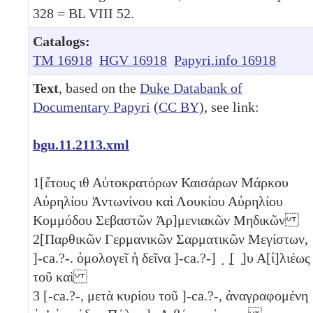
328 = BL VIII 52.
Catalogs:
TM 16918
HGV 16918
Papyri.info 16918
Text
, based on the
Duke Databank of
Documentary Papyri
(
CC BY
), see link:
bgu.11.2113.xml
1
[ἔτους
ιθ
Αὐτοκρατόρων Καισάρων Μάρκου
Αὐρηλίου Ἀντωνίνου καὶ Λουκίου Αὐρηλίου
Κομμόδου Σεβαστῶν Ἀρ]μενιακῶν Μηδικῶν
2
[Παρθικῶν Γερμανικῶν Σαρματικῶν Μεγίστων,
]-ca.?-. ὁμολογεῖ ἡ δεῖνα ]-ca.?-] ̣ ̣[ ̣]υ Α[ἰ]λιέως
τοῦ καὶ
3
[-ca.?-, μετὰ κυρίου τοῦ ]-ca.?-, ἀναγραφομένη