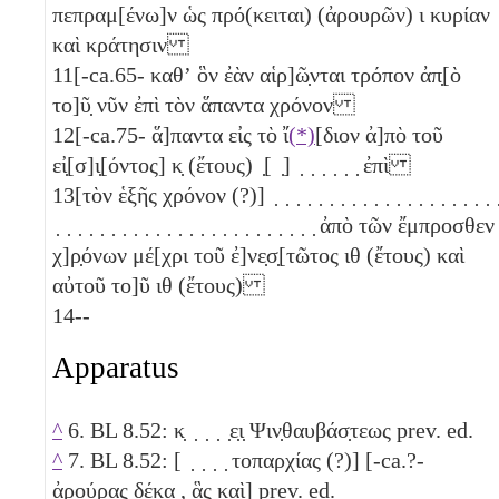
πεπραμ[ένω]ν ὡς πρό(κειται) (ἀρουρῶν)
ι
κυρίαν
καὶ κράτησιν
11
[-ca.65- καθʼ ὃν ἐὰν αἱρ]ῶ̣νται τρόπον ἀπ̣[ὸ
το]ῦ̣ νῦν ἐπὶ τὸν ἅπαντα χρόνον
12
[-ca.75- ἅ]παντα εἰς τὸ ἴ
(*)
[διον ἀ]πὸ τοῦ
εἰ̣[σ]ι̣[όντος]
κ̣
(ἔτους) ̣[ ̣] ̣ ̣ ̣ ̣ ̣ ̣ ἐπὶ
13
[τὸν ἑξῆς χρόνον (?)] ̣ ̣ ̣ ̣ ̣ ̣ ̣ ̣ ̣ ̣ ̣ ̣ ̣ ̣ ̣ ̣ ̣ ̣ ̣ ̣ ̣
̣ ̣ ̣ ̣ ̣ ̣ ̣ ̣ ̣ ̣ ̣ ̣ ̣ ̣ ̣ ̣ ̣ ̣ ̣ ̣ ̣ ̣ ̣ ̣ ἀπὸ τῶν ἔμπροσθεν
χ]ρ̣όνων μέ[χρι τοῦ ἐ]νε̣σ̣[τῶτος
ιθ
(ἔτους) καὶ
αὐτοῦ το]ῦ
ιθ
(ἔτους)
14
--
Apparatus
^
6. BL 8.52: κ̣ ̣ ̣ ̣ ̣ε̣ι̣ Ψιν̣θαυβάσ̣τεως prev. ed.
^
7. BL 8.52: [ ̣ ̣ ̣ ̣ τοπαρχίας (?)] [-ca.?-
ἀρούρας δέκα
, ἃς καὶ] prev. ed.