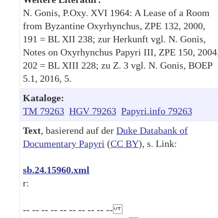
N. Gonis, P.Oxy. XVI 1964: A Lease of a Room
from Byzantine Oxyrhynchus, ZPE 132, 2000,
191 = BL XII 238; zur Herkunft vgl. N. Gonis,
Notes on Oxyrhynchus Papyri III, ZPE 150, 2004
202 = BL XIII 228; zu Z. 3 vgl. N. Gonis, BOEP
5.1, 2016, 5.
Kataloge:
TM 79263
HGV 79263
Papyri.info 79263
Text
, basierend auf der
Duke Databank of
Documentary Papyri
(
CC BY
), s. Link:
sb.24.15960.xml
r:
-- -- -- -- -- -- -- -- -- --