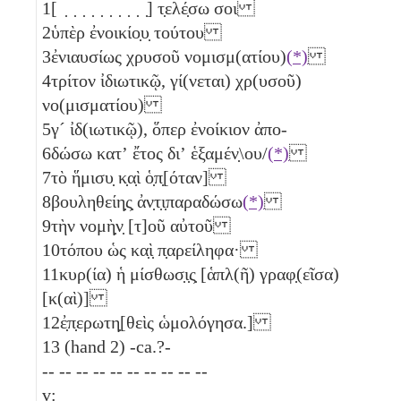
1
[ ̣ ̣ ̣ ̣ ̣ ̣ ̣ ̣ ̣ ̣] τ̣ελέ̣σω σοι
2
ὑπὲρ ἐνοικίο̣υ̣ τούτου
3
ἐνιαυσίως χρυσοῦ νομισμ(ατίου)
(*)
4
τρίτον ἰδιωτικῷ, γί(νεται) χρ(υσοῦ)
νο(μισματίου)
5
γ´
ἰδ(ιωτικῷ), ὅπερ ἐνοίκιον ἀπο-
6
δώσω κατʼ ἔτος διʼ ἑξαμέν̣\ου/
(*)
7
τὸ ἥμισυ̣ κ̣α̣ὶ ὁ̣π̣[όταν]
8
βουληθείη̣ς̣ ἀν̣τ̣ι̣παραδώσω
(*)
9
τὴν νομὴ̣ν̣ [τ]οῦ αὐτοῦ
10
τόπου ὡς κα̣ὶ̣ π̣αρείληφα·
11
κυρ(ία) ἡ μίσθωσ̣ι̣ς̣ [ἁπλ(ῆ) γραφ̣(εῖσα)
[κ(αὶ)]
12
ἐ̣π̣ερωτη̣[θεὶς ὡμολόγησα.]
13
(hand 2) -ca.?-
-- -- -- -- -- -- -- -- -- --
v: