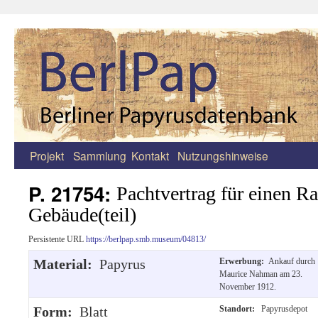
Projekt
Sammlung
Kontakt
Nutzungshinweise
Zum
Inhalt
P. 21754:
Pachtvertrag für einen R
springen
Gebäude(teil)
Persistente URL
https://berlpap.smb.museum/04813/
Material:
Papyrus
Erwerbung:
Ankauf durch
Maurice Nahman am 23.
November 1912.
Form:
Blatt
Standort:
Papyrusdepot