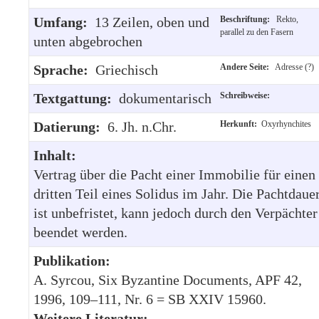
Umfang:
13 Zeilen, oben und
Beschriftung:
Rekto,
parallel zu den Fasern
unten abgebrochen
Sprache:
Griechisch
Andere Seite:
Adresse (?)
Textgattung:
dokumentarisch
Schreibweise:
Datierung:
6. Jh. n.Chr.
Herkunft:
Oxyrhynchites
Inhalt:
Vertrag über die Pacht einer Immobilie für einen
dritten Teil eines Solidus im Jahr. Die Pachtdaue
ist unbefristet, kann jedoch durch den Verpächter
beendet werden.
Publikation:
A. Syrcou, Six Byzantine Documents, APF 42,
1996, 109–111, Nr. 6 = SB XXIV 15960.
Weitere Literatur: