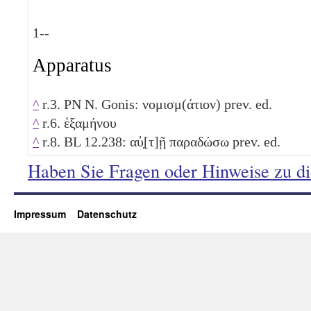
1
--
Apparatus
^
r.3. PN N. Gonis: νομισμ(άτιον) prev. ed.
^
r.6. ἑξαμήνου
^
r.8. BL 12.238: αὐ̣[τ]ῇ παραδώσω prev. ed.
Haben Sie Fragen oder Hinweise zu d
Impressum
Datenschutz