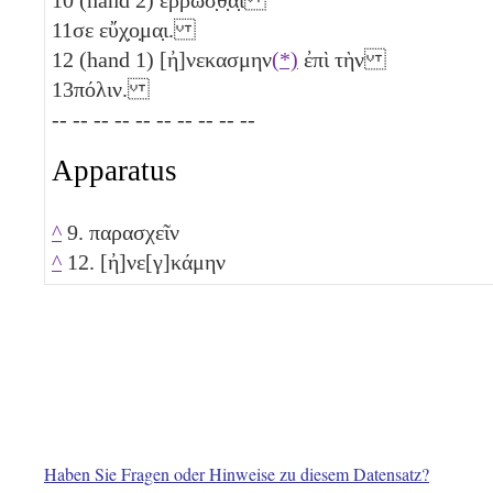
11
σε εὔχ̣ο̣μα̣ι.
12
(hand 1) [ἠ]νεκασμην
(*)
ἐπὶ τὴν
13
πόλιν.
-- -- -- -- -- -- -- -- -- --
Apparatus
^
9. παρασχεῖν
^
12. [ἠ]νε[γ]κάμην
Haben Sie Fragen oder Hinweise zu diesem Datensatz?