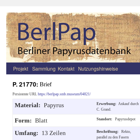
Projekt
Sammlung
Kontakt
Nutzungshinweise
Zum
Inhalt
P. 21770:
Brief
springen
Persistente URL
https://berlpap.smb.museum/04821/
Material:
Papyrus
Erwerbung:
Ankauf durch
C. Grand.
Form:
Blatt
Standort:
Papyrusdepot
Umfang:
13 Zeilen
Beschriftung:
Rekto,
parallel zu den Fasern