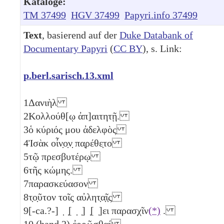
Kataloge:
TM 37499
HGV 37499
Papyri.info 37499
Text
, basierend auf der
Duke Databank of
Documentary Papyri
(
CC BY
), s. Link:
p.berl.sarisch.13.xml
1
Δανιὴλ
2
Κολλούθ[ῳ ἀπ]αιτητῇ.
3
ὁ κύριός μου ἀδελφὸς
4
Ἰσὰκ οἶν̣ο̣ν̣ πα̣ρέθε̣το
5
τῷ πρεσβυτέρῳ
6
τῆς κώμης.
7
παρασκεύασον
8
τ̣ο̣ῦτον τοῖς αὐλητ̣α̣ῖ̣ς
9
[-ca.?-] ̣ ̣[ ̣ ̣] ̣[ ̣]ει παρασχῖν
(*)
.
10
(hand 2) ἐρρῶσ̣θ̣α̣ί