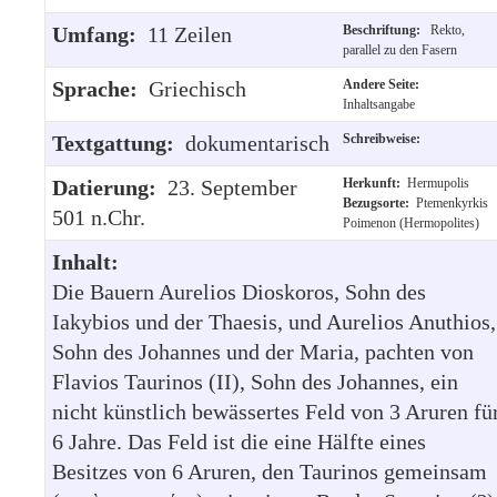
Umfang:
11 Zeilen
Beschriftung:
Rekto,
parallel zu den Fasern
Sprache:
Griechisch
Andere Seite:
Inhaltsangabe
Textgattung:
dokumentarisch
Schreibweise:
Datierung:
23. September
Herkunft:
Hermupolis
Bezugsorte:
Ptemenkyrkis
501 n.Chr.
Poimenon (Hermopolites)
Inhalt:
Die Bauern Aurelios Dioskoros, Sohn des
Iakybios und der Thaesis, und Aurelios Anuthios,
Sohn des Johannes und der Maria, pachten von
Flavios Taurinos (II), Sohn des Johannes, ein
nicht künstlich bewässertes Feld von 3 Aruren fü
6 Jahre. Das Feld ist die eine Hälfte eines
Besitzes von 6 Aruren, den Taurinos gemeinsam