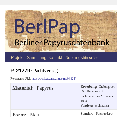
Projekt
Sammlung
Kontakt
Nutzungshinweise
Zum
Inhalt
P. 21779:
Pachtvertrag
springen
Persistente URL
https://berlpap.smb.museum/04824/
Material:
Papyrus
Erwerbung:
Grabung von
Otto Rubensohn in
Eschmunen am 28. Januar
1905.
Fundort:
Eschmunen
Form:
Blatt
Standort:
Papyrusdepot