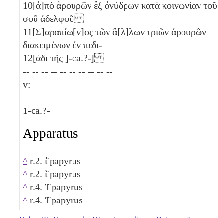
10
[ἀ]πὸ ἀρουρῶν ἓξ
ἀνύδρων κατὰ κοινωνίαν τοῦ
σοῦ ἀδελφοῦ
11
[Σ]α̣ρ̣απί̣ω̣[ν]ος̣ τῶν ἄ[λ]λων τριῶν
ἀρουρ̣ῶν
διακειμένων ἐν πεδι-
12
[άδι τῆς ]-ca.?-]
-- -- -- -- -- -- -- -- -- --
v:
1
-ca.?-
Apparatus
^
r.2. ί̈ papyrus
^
r.2. ἱ̈ papyrus
^
r.4. Ἰ̈ papyrus
^
r.4. Ἰ̈ papyrus