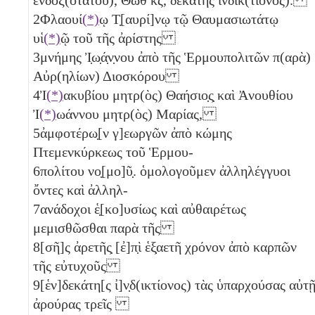
2
Φλαουί
(*)
ῳ Τ̣[αυρί]νῳ τῷ Θαυμασιωτάτῳ
υἱ
(*)
ῷ τοῦ τῆς ἀρίστης
3
μνήμης Ἰ̣ω̣ά̣ν̣νου ἀπὸ τῆς Ἑρμουπολιτῶν π(αρὰ)
Αὐρ(ηλίων) Διοσκόρου
4
Ἰ
(*)
ακυβίου μητρ(ὸς) Θαήσιο̣ς̣ καὶ Ἀνουθίου
Ἰ
(*)
ωάννου μητρ(ὸς) Μαρίας,
5
ἀμφοτέρω̣[ν γ]εωργῶν ἀπὸ κώμης
Πτεμενκύρκεως τοῦ Ἑρμου-
6
πολίτου νο̣[μο]ῦ̣. ὁμολογοῦμεν ἀλληλέγγυοι
ὄντες καὶ ἀλληλ-
7
ανάδοχοι ἑ̣[κο]υσίως καὶ αὐθαιρέτως
μεμισθῶσθαι παρὰ τῆς
8
[σῆ]ς ἀρετῆς̣ [ἐ]π̣ὶ ἑξ̣αετῆ χρόνον ἀπὸ καρπῶν
τῆς εὐτυχοῦς
9
[ἑν]δεκάτη[ς ἰ]ν̣δ(ικτίονος) τὰς ὑπαρχούσας αὐτ
ἀρούρας τρεῖς