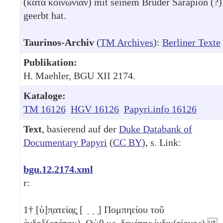
(κατὰ κοινωνίαν) mit seinem Bruder Sarapion (?)
geerbt hat.
Taurinos-Archiv
(
TM Archives
):
Berliner Texte
Publikation:
H. Maehler, BGU XII 2174.
Kataloge:
TM 16126
HGV 16126
Papyri.info 16126
Text
, basierend auf der
Duke Databank of
Documentary Papyri
(
CC BY
), s. Link:
bgu.12.2174.xml
r:
1
† [ὑ]π̣ατεία̣ς̣ [ ̣ ̣ ̣] Πομπηείου τοῦ
ἐνδοξ(οτάτου), Θὼθ
κϛ
, δεκάτης ἰνδικ(τίονος).