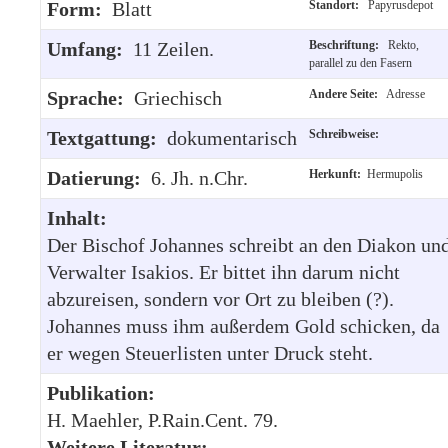
Form:
Blatt
Standort:
Papyrusdepot
Umfang:
11 Zeilen.
Beschriftung:
Rekto,
parallel zu den Fasern
Sprache:
Griechisch
Andere Seite:
Adresse
Textgattung:
dokumentarisch
Schreibweise:
Datierung:
6. Jh. n.Chr.
Herkunft:
Hermupolis
Inhalt:
Der Bischof Johannes schreibt an den Diakon un
Verwalter Isakios. Er bittet ihn darum nicht
abzureisen, sondern vor Ort zu bleiben (?).
Johannes muss ihm außerdem Gold schicken, da
er wegen Steuerlisten unter Druck steht.
Publikation:
H. Maehler, P.Rain.Cent. 79.
Weitere Literatur: