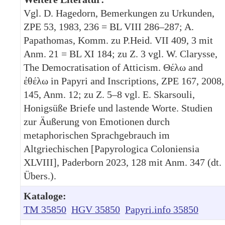
Vgl. D. Hagedorn, Bemerkungen zu Urkunden,
ZPE 53, 1983, 236 = BL VIII 286–287; A.
Papathomas, Komm. zu P.Heid. VII 409, 3 mit
Anm. 21 = BL XI 184; zu Z. 3 vgl. W. Clarysse,
The Democratisation of Atticism. Θέλω and
ἐθέλω in Papyri and Inscriptions, ZPE 167, 2008,
145, Anm. 12; zu Z. 5–8 vgl. E. Skarsouli,
Honigsüße Briefe und lastende Worte. Studien
zur Äußerung von Emotionen durch
metaphorischen Sprachgebrauch im
Altgriechischen [Papyrologica Coloniensia
XLVIII], Paderborn 2023, 128 mit Anm. 347 (dt.
Übers.).
Kataloge:
TM 35850
HGV 35850
Papyri.info 35850