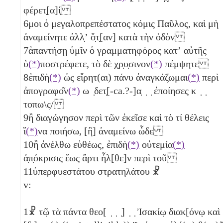
φέρετ̣[α]ί̣
6
μοι ὁ μεγαλοπρεπέστατος κόμις Παῦλος, καὶ μὴ
ἀναμείνητε ἀλλ̣ʼ ὅ̣τ̣[αν] κατὰ τὴν ὁδὸν
7
ἀπαντήσῃ ὑμῖν ὁ γραμματηφόρος κατʼ αὐτῆς
ὑ
(*)
ποστρέφετε, τὸ δὲ χ̣ρ̣υ̣σινον
(*)
πέμψητε
8
ἐπιδὴ
(*)
ὡς εἴρητ(αι) πάνυ ἀναγκάζωμαι
(*)
περὶ
ἀπογραφο͂ν
(*)
ω ̣δετ̣[-ca.?-]α̣ ̣ ̣ ἐποίησες κ ̣ ̣
τοπω\ς/
9
ἢ διαγώγησον περὶ τῶν ἐκεῖσε καὶ τὸ τί θέλεις
ἵ
(*)
να ποιήσω, [ἢ] ἀναμείνω ὧδε
10
ἢ ἀνέλθω εὐθέως, ἐπιδὴ
(*)
οὐτεμία
(*)
ἀ̣π̣όκρισις ἕως ἄρτι ἦλ[θε]ν περὶ τοῦ
11
ὑπερφυεστάτου στρατηλάτου ☧
v:
1
☧ τῷ τὰ πάντα θεο[ ̣ ̣ ̣] ̣ ̣ Ἰσακίῳ διακ[όνῳ καὶ