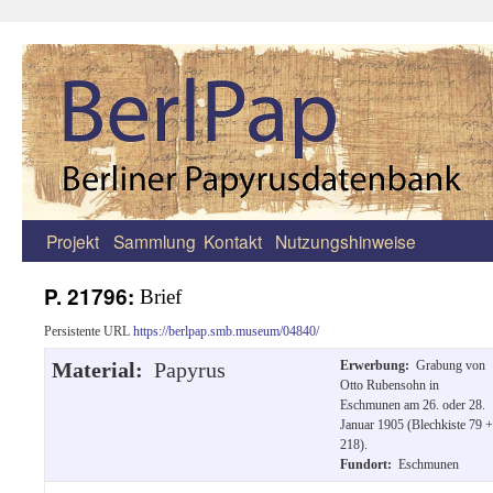
Projekt
Sammlung
Kontakt
Nutzungshinweise
Zum
Inhalt
P. 21796:
Brief
springen
Persistente URL
https://berlpap.smb.museum/04840/
Material:
Papyrus
Erwerbung:
Grabung von
Otto Rubensohn in
Eschmunen am 26. oder 28.
Januar 1905 (Blechkiste 79 +
218).
Fundort:
Eschmunen