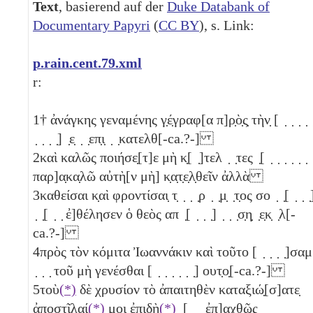
Text
, basierend auf der
Duke Databank of
Documentary Papyri
(
CC BY
), s. Link:
p.rain.cent.79.xml
r:
1
† ἀνάγκης γεναμένης γ̣έ̣γραφ[α π]ρ̣ὸ̣ς̣ τὴν̣ [ ̣ ̣ ̣ ̣ 
̣ ̣ ̣ ̣] ̣ε̣ ̣ ̣επ̣ι̣ ̣ ̣κατελθ[-ca.?-]
2
καὶ καλῶς ποιήσε̣[τ]ε μὴ κ̣[ ̣]τελ ̣ ̣τες ̣[ ̣ ̣ ̣ ̣ ̣ ̣
παρ]α̣κα̣λῶ αὐτὴ[ν μὴ] κ̣α̣τ̣ε̣λ̣θεῖν ἀλλὰ
3
καθείσαι κ̣αὶ φροντίσαι̣ τ̣ ̣ ̣ ̣ρ ̣ ̣μ̣ ̣τ̣ος σο ̣ ̣[ ̣ ̣ ̣
̣ ̣[ ̣ ̣ ἐ]θέλησεν ὁ θεὸς απ ̣[ ̣ ̣ ̣] ̣ ̣ ̣σ̣η̣ ̣ε̣κ̣ ̣λ[-
ca.?-]
4
πρὸς τὸν κόμιτα Ἰωαννάκιν καὶ τοῦτο [ ̣ ̣ ̣ ̣]σαμ
̣ ̣ ̣ τοῦ μὴ γενέσθαι [ ̣ ̣ ̣ ̣ ̣ ̣] ουτ̣ο̣[-ca.?-]
5
τοὺ
(*)
δὲ χρυσίον τὸ ἀπαιτηθὲν καταξιώ̣[σ]ατε̣
ἀποστῖλαί
(*)
μοι ἐπιδὴ
(*)
̣[ ̣ ̣ ἐπ]αχ̣θῶς