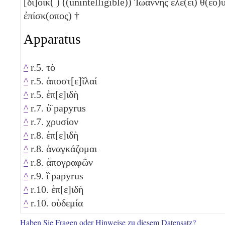
[δι]οικ( ) ((unintelligible)) Ἰωάννης ἐλέ(ει) θ(εο)
ἐπίσκ(οπος) †
Apparatus
^
r.5. τὸ
^
r.5. ἀποστ[ε]ῖλαί
^
r.5. ἐπ[ε]ιδὴ
^
r.7. ὑ̈ papyrus
^
r.7. χρυσίον
^
r.8. ἐπ[ε]ιδὴ
^
r.8. ἀναγκάζομαι
^
r.8. ἀπογραφῶν
^
r.9. ἵ̈ papyrus
^
r.10. ἐπ[ε]ιδὴ
^
r.10. οὐδεμία
Haben Sie Fragen oder Hinweise zu diesem Datensatz?