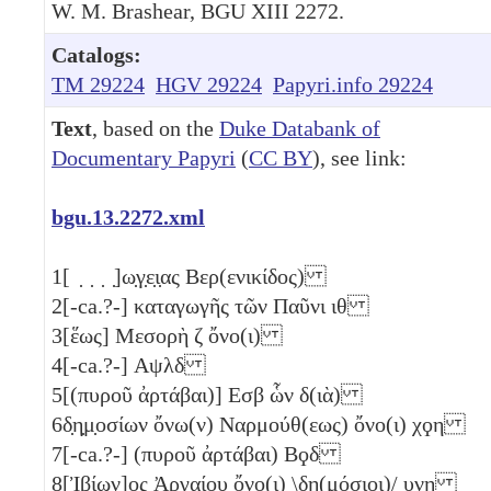
W. M. Brashear, BGU XIII 2272.
Catalogs:
TM 29224
HGV 29224
Papyri.info 29224
Text
, based on the
Duke Databank of
Documentary Papyri
(
CC BY
), see link:
bgu.13.2272.xml
1
[ ̣ ̣ ̣ ̣]ω̣γ̣ε̣ι̣ας Βερ(ενικίδος)
2
[-ca.?-] καταγωγῆς τῶν Παῦνι
ιθ
3
[ἕως] Μεσορὴ
ζ
ὄνο(ι)
4
[-ca.?-]
Αψλδ
5
[(πυροῦ ἀρτάβαι)]
Εσβ
ὧν δ(ιὰ)
6
δ̣η̣μ̣οσίων ὄνω(ν) Ναρμούθ(εως) ὄνο(ι)
χϙη
7
[-ca.?-] (πυροῦ ἀρτάβαι)
Βϙδ
8
[Ἰβίων]ος Ἀργαίου ὄνο(ι) \δη(μόσιοι)/
υνη