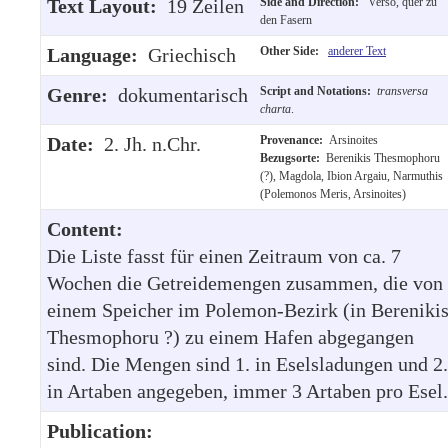
Text Layout:
19 Zeilen
Side and Direction:
Verso, quer zu
den Fasern
Language:
Griechisch
Other Side:
anderer Text
Genre:
dokumentarisch
Script and Notations:
transversa
charta
.
Date:
2. Jh. n.Chr.
Provenance:
Arsinoites
Bezugsorte:
Berenikis Thesmophoru
(?), Magdola, Ibion Argaiu, Narmuthis
(Polemonos Meris, Arsinoites)
Content:
Die Liste fasst für einen Zeitraum von ca. 7
Wochen die Getreidemengen zusammen, die von
einem Speicher im Polemon-Bezirk (in Bereniki
Thesmophoru ?) zu einem Hafen abgegangen
sind. Die Mengen sind 1. in Eselsladungen und 2.
in Artaben angegeben, immer 3 Artaben pro Esel.
Publication: