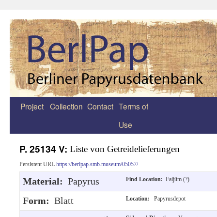
Project
Collection
Contact
Terms of
Zum
Use
Inhalt
springen
P. 25134 V:
Liste von Getreidelieferungen
Persistent URL
https://berlpap.smb.museum/05057/
Material:
Papyrus
Find Location:
Faijûm (?)
Form:
Blatt
Location:
Papyrusdepot