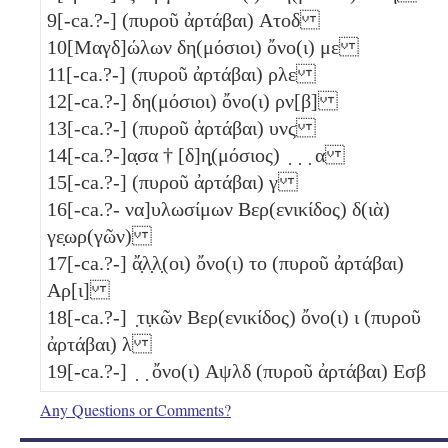
9
[-ca.?-] (πυροῦ ἀρτάβαι)
Ατοδ
10
[Μαγδ]ώλων δη(μόσιοι) ὄνο(ι)
με
11
[-ca.?-] (πυροῦ ἀρτάβαι)
ρλε
12
[-ca.?-] δη(μόσιοι) ὄνο(ι)
ρν[β]
13
[-ca.?-] (πυροῦ ἀρτάβαι)
υνϛ
14
[-ca.?-]α̣σα † [δ]η̣(μόσιος) ̣ ̣ ̣
α
15
[-ca.?-] (πυροῦ ἀρτάβαι)
γ
16
[-ca.?- να]υλωσίμων Βερ(ενικίδος) δ(ιὰ)
γε̣ωρ(γῶν)
17
[-ca.?-] ἄ̣λ̣λ̣(οι) ὄνο(ι)
το
(πυροῦ ἀρτάβαι)
Αρ[ι]
18
[-ca.?-] ̣τι̣κῶν Βερ(ενικίδος) ὄνο(ι)
ι
(πυροῦ
ἀρτάβαι)
λ
19
[-ca.?-] ̣ ̣ ὄνο(ι)
Αψλδ
(πυροῦ ἀρτάβαι)
Εσβ
Any Questions or Comments?