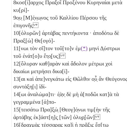
8
κοσ[ί]αρχος Πραξοῖ Προξένου Κυρηναίαι μετὰ
κυ[ρί]-
9
ο̣υ̣ [Μ]έ̣ν̣ω̣νος τοῦ Καλλίου Πέρσου τῆς
ἐπιγονῆς
10
[ὀλυρῶν] ἀρτά̣βας πεντήκοντα
· ἀποδότω δὲ
Πραξ[ὼ] Θε[ογό]-
11
[νωι τὸν σῖ]τον τοῦ[το]ν ἐμ
(*)
μηνὶ Δ̣ύστρωι
τοῦ ἐνάτ[ο]υ ἔτ̣ο̣[υς]
12
[ὄλυραν καθ]αρὰν καὶ ἄδολον μέτρωι χοὶ
δικαίωι μετρήσει δικα[ί]-
13
[αι καὶ ἀπε]νεγκάτω εἰς Θῶλθιν ο̣ὗ̣ ἂν Θεόγονο
συντάξη[ι] ἰδί-
14
[ωι ἀναλώμα]τι· ἐ̣ὰ̣ν̣ δὲ μὴ ἀ[ποδῶι κατ]ὰ τὰ
γεγραμμένα [ἀ]πο-
15
[τεισάτω Πρα]ξ̣ὼ̣ [Θεογ]ό̣νωι τιμ[ὴν τῆς
ἀρτάβης ἑκ]άστ[η]ς̣ [τῶν] ὀλυ̣ρ̣[ῶν]
16
[δραχμὰς τέσσαρας
κα]ὶ ἡ πρᾶξις ἔσ[τω