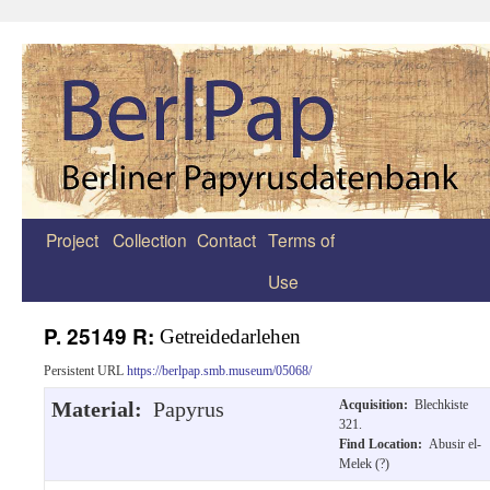
Project
Collection
Contact
Terms of
Zum
Use
Inhalt
springen
P. 25149 R:
Getreidedarlehen
Persistent URL
https://berlpap.smb.museum/05068/
Material:
Papyrus
Acquisition:
Blechkiste
321.
Find Location:
Abusir el-
Melek (?)