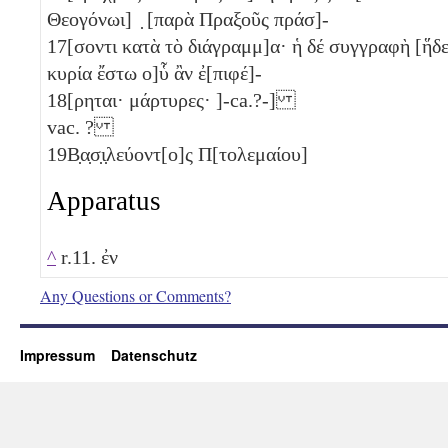
Θεογόνωι] ̣ [παρὰ Πραξοῦς πράσ]-
17
[σοντι κατὰ τὸ διάγραμμ]α· ἡ δέ συγγραφὴ [ἥδ
κυρία ἔστω ο]ὗ ἂν ἐ[πιφέ]-
18
[ρηται· μάρτυρες· ]-ca.?-]
vac. ?
19
Β̣α̣σ̣ι̣λεύοντ[ο]ς Π[τολεμαίου]
Apparatus
^
r.11. ἐν
Any Questions or Comments?
Impressum
Datenschutz