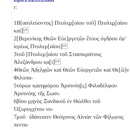
r:
1
Β[ασιλεύοντος] Πτολε̣μ̣[αίου τοῦ] Π̣τολε̣μ̣[αίου
καὶ]
2
[Βερενίκης Θεῶν Εὐε]ργετ̣ῶ̣ν ἔτους ὀγδ̣όου ἐφʼ
ἱερέως Πτολεμ[αίου]
3
τοῦ [Πτολεμ]αίου τοῦ Στασικράτους
Ἀλεξάνδρου κ̣α̣[ὶ]
4
Θεῶν̣ Ἀ̣δ̣ε̣λ̣φ̣ῶν καὶ Θεῶν Εὐεργετῶν καὶ Θε[ῶ]ν
Φιλοπα-
5
τόρω̣ν κ̣α̣ν̣η̣φόρου Ἀρσινόη[ς] Φιλαδέλφου
Ἀρσινόης τῆς Σωσι-
6
βίου μ̣η̣νὸς Ξανδικοῦ ἐν Θώλθει τοῦ
Ὀξυρυγχίτου νο-
7
μοῦ· ἐδάνεισεν Θεόγ̣ονος Αἰνιὰν τῶν Φί̣λ̣ω̣νος
πεντα-