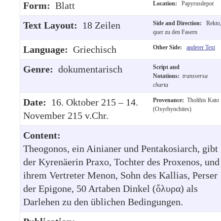
Form:
Blatt
Location:
Papyrusdepot
Text Layout:
18 Zeilen
Side and Direction:
Rekto
quer zu den Fasern
Language:
Griechisch
Other Side:
anderer Text
Genre:
dokumentarisch
Script and
Notations:
transversa
charta
Date:
16. Oktober 215 – 14.
Provenance:
Tholthis Kato
(Oxyrhynchites)
November 215 v.Chr.
Content:
Theogonos, ein Ainianer und Pentakosiarch, gibt
der Kyrenäerin Praxo, Tochter des Proxenos, und
ihrem Vertreter Menon, Sohn des Kallias, Perser
der Epigone, 50 Artaben Dinkel (ὄλυρα) als
Darlehen zu den üblichen Bedingungen.