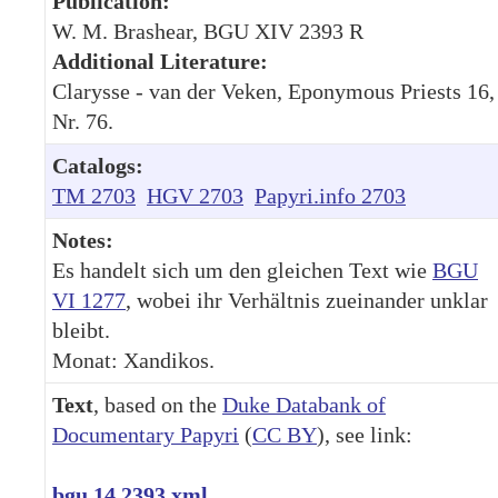
Publication:
W. M. Brashear, BGU XIV 2393 R
Additional Literature:
Clarysse - van der Veken, Eponymous Priests 16,
Nr. 76.
Catalogs:
TM 2703
HGV 2703
Papyri.info 2703
Notes:
Es handelt sich um den gleichen Text wie
BGU
VI 1277
, wobei ihr Verhältnis zueinander unklar
bleibt.
Monat: Xandikos.
Text
, based on the
Duke Databank of
Documentary Papyri
(
CC BY
), see link:
bgu.14.2393.xml