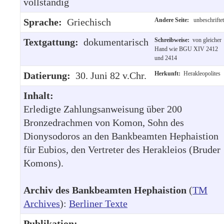
vollständig
Sprache:
Griechisch
Andere Seite:
unbeschriftet
Textgattung:
dokumentarisch
Schreibweise:
von gleicher
Hand wie BGU XIV 2412
und 2414
Datierung:
30. Juni 82 v.Chr.
Herkunft:
Herakleopolites
Inhalt:
Erledigte Zahlungsanweisung über 200
Bronzedrachmen von Komon, Sohn des
Dionysodoros an den Bankbeamten Hephaistion
für Eubios, den Vertreter des Herakleios (Bruder
Komons).
Archiv des Bankbeamten Hephaistion
(
TM
Archives
):
Berliner Texte
Publikation: