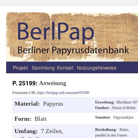
Projekt
Sammlung
Kontakt
Nutzungshinweise
Zum
Inhalt
P. 25199:
Anweisung
springen
Persistente URL
https://berlpap.smb.museum/05109/
Material:
Papyrus
Erwerbung:
Blechkiste 367
Fundort:
Abusir el-Melek
Form:
Blatt
Standort:
Papyrusdepot
Umfang:
7 Zeilen,
Beschriftung:
Rekto,
parallel zu den Fasern