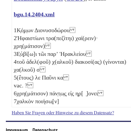
bgu.14.2404.xml
1
Κ̣ό̣μ̣ων Διονυσοδώρου
2
Ἡφαιστίωνι τρα(πεζίτηι) χαί(ρειν)·
χρη(μάτισον)
3
Ε̣ὐ̣βί[ω]ι τῶι παρʼ Ἡρακλείου
4
τοῦ ἀδελ(φοῦ) χ(αλκοῦ) διακοσί(ας) (γίνονται)
χα(λκοῦ)
σ
5
(ἔτους)
λε
Παῦνι
κα
vac. ?
6
χρη(μάτισον) πάν̣τ̣ω̣ς̣ εἰ̣ς η̣ρ[ ̣]ονει
7
χαλκὸν ποιήσω̣[ν]
Haben Sie Fragen oder Hinweise zu diesem Datensatz?
Impressum
Datenschutz