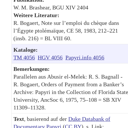
W. M. Brashear, BGU XIV 2404
Weitere Literatur:
R. Bogaert, Note sur l’emploi du chèque dans
l’Égypte ptolémaïque, CE 58, 1983, 212–221
(insb. 216) = BL VIII 60.
Kataloge:
TM 4056
HGV 4056
Papyri.info 4056
Bemerkungen:
Parallelen aus Abusir el-Melek: R. S. Bagnall -
R. Bogaert, Orders of Payment from a Banker’s
Archive: Papyri in the Collection of Florida Stat
University, AncSoc 6, 1975, 75–108 = SB XIV
11309–11328.
Text
, basierend auf der
Duke Databank of
Documentary Papyri
(
CC BY
), s. Link: