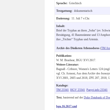
Sprache:
Griechisch
Textgattung:
dokumentarisch
Datierung:
11. Juli 7 v.Chr.
Inhalt:
Brief der Tryphas an ihren „Sohn“ (ev. Schwi
Bestätigung, 41 Baumstämme und 13 Amphore
ihre „Töchter“ Tryphas und Artemis.
Archiv des Dioiketen Athenodoros
(
TM Arc
Publikation:
W. M. Brashear, BGU XVI 2617.
Weitere Literatur:
Bagnall - Cribiore, Women's Letters 124 (eng
vgl. Ch. Armoni, Aus dem Archiv des διοικη
XVI 2601, 2605 und 2618, ZPE 207, 2018, 1
Kataloge:
TM 23341
HGV 23341
Papyri.info 23341
Text
, basierend auf der
Duke Databank of Do
bgu.16.2617.xml