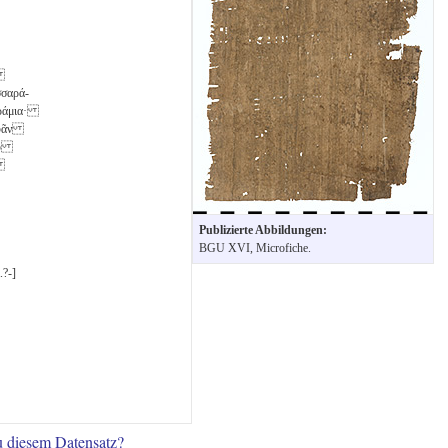
ς
σσαρά-
ράμια·
φᾶν
τοῦ
ὰ
Publizierte Abbildungen:
BGU XVI, Microfiche.
.?-]
u diesem Datensatz?