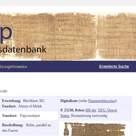
tzungshinweise
Erweiterte Suche
5149/
Erwerbung:
Blechkiste 382.
Digitalisate
(siehe
Nutzungshinweise
)
:
Fundort:
Abusir el-Melek
P. 25238, Rekto
600 dpi
DFG-Viewer
Standort:
Papyrusdepot
Status:
Restaurierung notwendig
Beschriftung:
Rekto, parallel zu
den Fasern