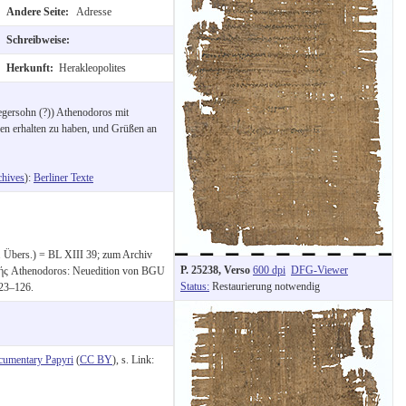
Andere Seite:
Adresse
Schreibweise:
Herkunft:
Herakleopolites
egersohn (?)) Athenodoros mit
n erhalten zu haben, und Grüßen an
hives
):
Berliner Texte
l. Übers.) = BL XIII 39; zum Archiv
P. 25238, Verso
600 dpi
DFG-Viewer
τής Athenodoros: Neuedition von BGU
Status:
Restaurierung notwendig
23–126.
cumentary Papyri
(
CC BY
), s. Link: