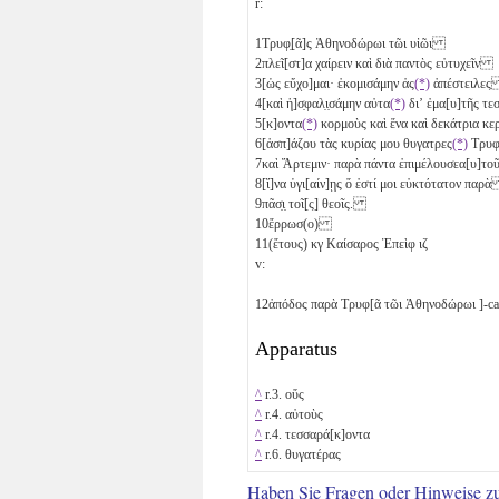
r:
1
Τρυφ̣[ᾶ]ς Ἀθηνοδώρωι τῶι υἱῶι
2
πλεῖ[στ]α χαίρειν καὶ διὰ παντὸς εὐτυχεῖν
3
[ὡς εὔχο]μαι· ἐκομισάμην ἁς
(*)
ἀπέστειλε
4
[καὶ ἠ]σ̣φαλ̣ι̣σάμην αὐτα
(*)
διʼ ἐμα[υ]τῆς τε
5
[κ]οντα
(*)
κορμοὺς καὶ ἕνα
καὶ δεκάτρια
κε
6
[ἀσπ]άζου τὰς κυρίας μου θυγατρες
(*)
Τρυ
7
καὶ Ἄρτεμιν· παρὰ πάντα ἐπιμέλουσεα[υ]
8
[ἵ]να ὑγι[αίν]ῃς ὅ ἐστί μοι εὐκτότατον παρ
9
πᾶσ̣ι̣ τοῖ[ς] θεοῖς.
10
ἔρρωσ(ο)
11
(ἔτους)
κγ
Καίσαρος Ἐπεὶφ
ιζ
v:
12
ἀπόδος παρὰ Τρυφ[ᾶ τῶι Ἀθηνοδώρωι ]-ca
Apparatus
^
r.3. οὕς
^
r.4. αὐτοὺς
^
r.4. τεσσαρά[κ]οντα
^
r.6. θυγατέρας
Haben Sie Fragen oder Hinweise z