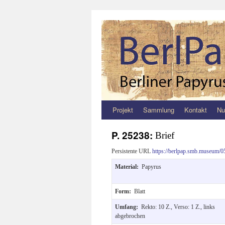
Projekt
Sammlung
Kontakt
Nu
Zum
Inhalt
P. 25238:
Brief
springen
Persistente URL
https://berlpap.smb.museum/0
Material:
Papyrus
Form:
Blatt
Umfang:
Rekto: 10 Z., Verso: 1 Z., links
abgebrochen