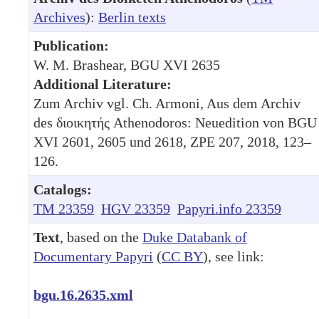
Archives
):
Berlin texts
Publication:
W. M. Brashear, BGU XVI 2635
Additional Literature:
Zum Archiv vgl. Ch. Armoni, Aus dem Archiv
des διοικητής Athenodoros: Neuedition von BGU
XVI 2601, 2605 und 2618, ZPE 207, 2018, 123–
126.
Catalogs:
TM 23359
HGV 23359
Papyri.info 23359
Text
, based on the
Duke Databank of
Documentary Papyri
(
CC BY
), see link:
bgu.16.2635.xml