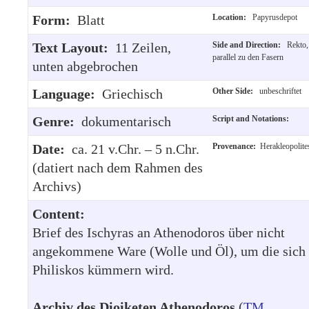
Form:
Blatt
Location:
Papyrusdepot
Text Layout:
11 Zeilen,
Side and Direction:
Rekto,
parallel zu den Fasern
unten abgebrochen
Language:
Griechisch
Other Side:
unbeschriftet
Genre:
dokumentarisch
Script and Notations:
Date:
ca. 21 v.Chr. – 5 n.Chr.
Provenance:
Herakleopolite
(datiert nach dem Rahmen des
Archivs)
Content:
Brief des Ischyras an Athenodoros über nicht
angekommene Ware (Wolle und Öl), um die sich
Philiskos kümmern wird.
Archiv des Dioiketen Athenodoros
(
TM