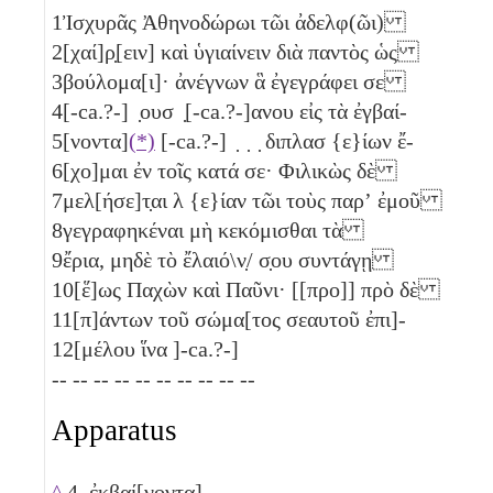
1
Ἰσχυρᾶς Ἀθηνοδώρωι τῶι ἀδελφ(ῶι)
2
[χαί]ρ̣[ειν] καὶ ὑγιαίνειν διὰ παντὸς ὡς
3
βούλομα[ι]· ἀνέγνων ἃ ἐγεγράφει σε
4
[-ca.?-] ̣ουσ ̣[-ca.?-]ανου εἰς τὰ ἐγβαί-
5
[νοντα]
(*)
[-ca.?-] ̣ ̣ ̣ διπλασ {ε}ίων ἔ-
6
[χο]μαι ἐν τοῖς κατά σε· Φιλικὼς δὲ
7
μελ[ήσε]τ̣αι λ {ε}ίαν τῶι τοὺς παρʼ ἐμοῦ
8
γεγραφηκέναι μὴ κεκόμισθαι τὰ
9
ἔρια, μηδὲ τὸ ἔλαιό\ν̣/ σ̣ου συντάγῃ
10
[ἕ]ως Παχὼν καὶ Παῦνι· [[προ]] πρὸ δὲ
11
[π]άντων τοῦ σώμα[τος σεαυτοῦ ἐπι]-
12
[μέλου ἵνα ]-ca.?-]
-- -- -- -- -- -- -- -- -- --
Apparatus
^
4. ἐκβαί[νοντα]