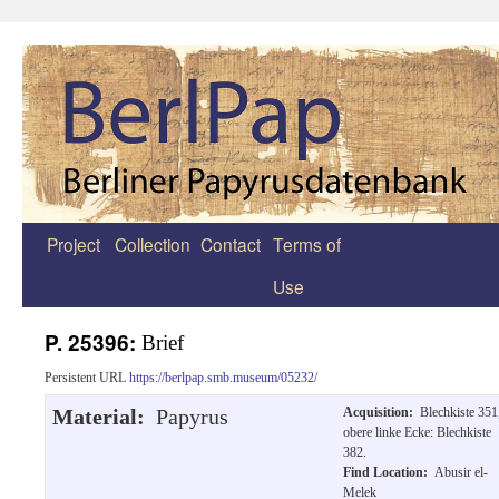
Project
Collection
Contact
Terms of
Zum
Use
Inhalt
springen
P. 25396:
Brief
Persistent URL
https://berlpap.smb.museum/05232/
Material:
Papyrus
Acquisition:
Blechkiste 351
obere linke Ecke: Blechkiste
382.
Find Location:
Abusir el-
Melek