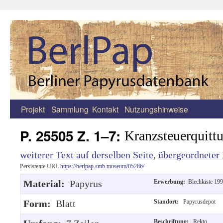
Projekt
Sammlung
Kontakt
Nutzungshinweise
Zum
Inhalt
P. 25505 Z. 1–7:
Kranzsteuerquitt
springen
weiterer Text auf derselben Seite
,
übergeordneter 
Persistente URL
https://berlpap.smb.museum/05286/
Material:
Papyrus
Erwerbung:
Blechkiste 199
Form:
Blatt
Standort:
Papyrusdepot
Beschriftung:
Rekto,