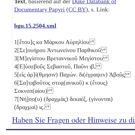
Text
, basierend auf der
Duke Databank of
Documentary Papyri
(
CC BY
), s. Link:
bgu.15.2504.xml
1
[ἔτου]ς̣
κα
Μάρκου Αὐρηλίου
2
[Σε]ουήρου Ἀντωνείνου Παρθικοῦ
3
[Μ]εγίστου Βρεταννικοῦ Μεγίστου
4
[Ε]ὐσ̣εβοῦς Σεβαστοῦ, Παῦνι
ιβ
,
5
[εἰς ἀρ]ί(θμησιν) Παχών. δι(έγραψεν) Ἀβο̣ῦ̣ς̣
6
[Σα]τ̣α̣βοῦτος στεφ̣(ανικοῦ)
κ
(ἔτους)
Σοκνοπ(αίου)
7
[Νή]σ̣ο̣(υ) (δραχμὰς) δεκαέξ, (γίνονται)
(δραχμαὶ)
ιϛ
.
Haben Sie Fragen oder Hinweise zu d