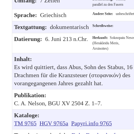
Umfang:
7 Zeilen
parallel zu den Fasern
Sprache:
Griechisch
Andere Seite:
unbeschriftet
Textgattung:
dokumentarisch
Schreibweise:
Datierung:
6. Juni 213 n.Chr.
Herkunft:
Soknopaiu Neso
(Herakleidu Meris,
Arsinoites)
Inhalt:
Es wird quittiert, dass Abus, Sohn des Stabus, 16
Drachmen für die Kranzsteuer (στεφανικόν) des
vorangegangenen Jahres gezahlt hat.
Publikation:
C. A. Nelson, BGU XV 2504 Z. 1–7.
Kataloge:
TM 9765
HGV 9765a
Papyri.info 9765