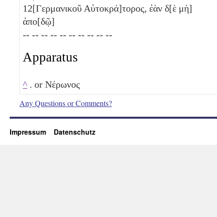
12
[Γερμανικοῦ Αὐτοκρά]τορος, ἐὰν δ[ὲ μὴ]
ἀπο[δῷ]
-- -- -- -- -- -- -- -- -- --
Apparatus
^
. or Νέρωνος
Any Questions or Comments?
Impressum
Datenschutz