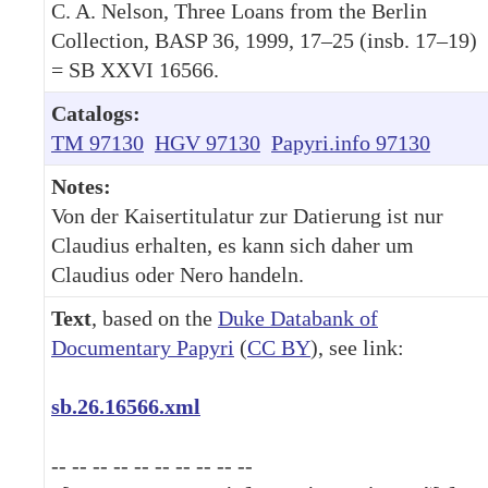
C. A. Nelson, Three Loans from the Berlin
Collection, BASP 36, 1999, 17–25 (insb. 17–19)
= SB XXVI 16566.
Catalogs:
TM 97130
HGV 97130
Papyri.info 97130
Notes:
Von der Kaisertitulatur zur Datierung ist nur
Claudius erhalten, es kann sich daher um
Claudius oder Nero handeln.
Text
, based on the
Duke Databank of
Documentary Papyri
(
CC BY
), see link:
sb.26.16566.xml
-- -- -- -- -- -- -- -- -- --