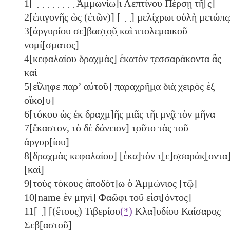
1
[ ̣ ̣ ̣ ̣ ̣ ̣ ̣ ̣ Ἀμμωνίω]ι Λεπτίνου Πέρσῃ τῆ[ς]
2
[ἐπιγονῆς ὡς (ἐτῶν)]
[ ̣ ̣]
μελίχρωι οὐλὴ μετώπ
3
[ἀργυρίου σε]βασ̣τ̣ο̣ῦ̣ καὶ πτολεμαικοῦ
νομί̣[σματος]
4
[κεφαλαίου δραχμὰς]
ἑκατὸν τ̣εσσαράκοντα
ἃς
καὶ
5
[εἴληφε παρ’ αὐτοῦ] π̣αραχρῆμ̣α διὰ̣ χειρ̣ὸς ἐξ
οἴκο̣[υ]
6
[τόκου ὡς ἐκ δραχμ]ῆς μιᾶς τῆι μν̣ᾷ τὸν μῆνα
7
[ἕκαστον, τὸ δὲ δάνειον] τ̣οῦτο τὰς τοῦ
ἀργυρ[ίου]
8
[δραχμὰς κεφαλαίου]
[ἑκα]τὸν τ̣[ε]σ̣σαράκ̣[οντα
[καὶ]
9
[τοὺς τόκους ἀποδότ]ω ὁ Ἀμμώνιος [τῷ]
10
[name ἐν μηνὶ] Φαῶφι τοῦ εἰσι̣[όντος]
11
[ ̣]
[(ἔτους) Τιβερίου
(*)
Κλα]υδίου Καίσαρο̣ς̣
Σεβ[αστοῦ]