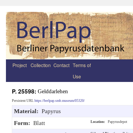
Project
Collection
Contact
Terms of
Zum
Use
Inhalt
springen
P. 25598:
Gelddarlehen
Persistent URL
https://berlpap.smb.museum/05320/
Material:
Papyrus
Form:
Blatt
Location:
Papyrusdepot