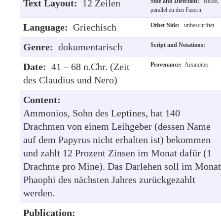
Text Layout:
12 Zeilen
Side and Direction:
Rekto,
parallel zu den Fasern
Language:
Griechisch
Other Side:
unbeschriftet
Genre:
dokumentarisch
Script and Notations:
Date:
41 – 68 n.Chr. (Zeit
Provenance:
Arsinoites
des Claudius und Nero)
Content:
Ammonios, Sohn des Leptines, hat 140
Drachmen von einem Leihgeber (dessen Name
auf dem Papyrus nicht erhalten ist) bekommen
und zahlt 12 Prozent Zinsen im Monat dafür (1
Drachme pro Mine). Das Darlehen soll im Monat
Phaophi des nächsten Jahres zurückgezahlt
werden.
Publication: