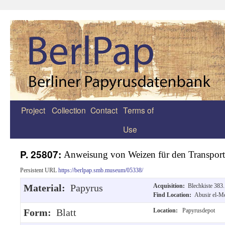
Project
Collection
Contact
Terms of
Zum
Use
Inhalt
springen
P. 25807:
Anweisung von Weizen für den Transport
Persistent URL
https://berlpap.smb.museum/05338/
Material:
Papyrus
Acquisition:
Blechkiste 383.
Find Location:
Abusir el-M
Form:
Blatt
Location:
Papyrusdepot