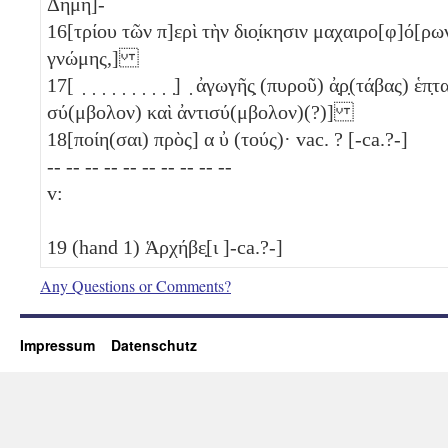
Δημη]-
16
[τρίου τῶν π]ερὶ τὴν διο̣ίκησιν μαχαιρο[φ]ό[ρω
γνώμης,]
17
[ ̣ ̣ ̣ ̣ ̣ ̣ ̣ ̣ ̣ ̣] ̣ ἀγωγῆς̣ (πυροῦ) ἀ̣ρ̣(τάβας) ἑπ
σύ(μβολον) καὶ ἀντισύ(μβολον)(?)]
18
[ποίη(σαι) πρὸς] α
ὐ
(τούς)· vac. ? [-ca.?-]
-- -- -- -- -- -- -- -- -- --
v:
19
(hand 1) Ἁρχήβε̣[ι ]-ca.?-]
Any Questions or Comments?
Impressum
Datenschutz