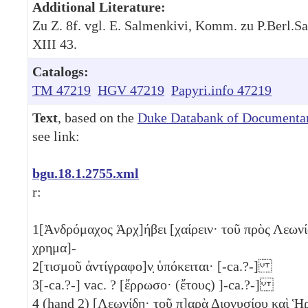
Additional Literature:
Zu Z. 8f. vgl. E. Salmenkivi, Komm. zu P.Berl.S
XIII 43.
Catalogs:
TM 47219
HGV 47219
Papyri.info 47219
Text
, based on the
Duke Databank of Documentar
see link:
bgu.18.1.2755.xml
r:
1
[Ἀνδρόμαχος Ἁρχ]ήβει [χαίρειν· τοῦ πρὸς Λεωνί
χρημα]-
2
[τισμοῦ ἀντίγραφο]ν̣ ὑπόκειται· [-ca.?-]
3
[-ca.?-] vac. ? [ἔρρωσο· (ἔτους) ]-ca.?-]
4
(hand 2) [Λεωνίδῃ· τοῦ π]αρὰ Διονυσίου καὶ Ἡ̣ρ