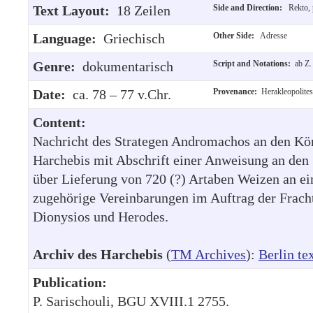
Text Layout:
18 Zeilen
Side and Direction:
Rekto, 
Language:
Griechisch
Other Side:
Adresse
Genre:
dokumentarisch
Script and Notations:
ab Z.
Date:
ca. 78 – 77 v.Chr.
Provenance:
Herakleopolites
Content:
Nachricht des Strategen Andromachos an den Kön
Harchebis mit Abschrift einer Anweisung an den
über Lieferung von 720 (?) Artaben Weizen an ei
zugehörige Vereinbarungen im Auftrag der Frach
Dionysios und Herodes.
Archiv des Harchebis
(
TM Archives
):
Berlin te
Publication:
P. Sarischouli, BGU XVIII.1 2755.