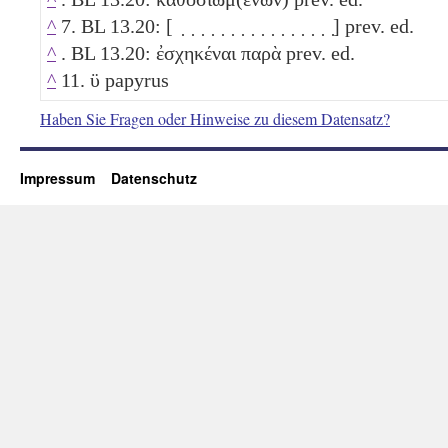
^
7. BL 13.20: [ ̣ ̣ ̣ ̣ ̣ ̣ ̣ ̣ ̣ ̣ ̣ ̣ ̣ ̣ ̣ ̣] prev. ed.
^
. BL 13.20: ἐσχηκέναι παρὰ prev. ed.
^
11. ϋ papyrus
Haben Sie Fragen oder Hinweise zu diesem Datensatz?
Impressum
Datenschutz