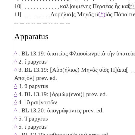
10
[ ̣ ̣ ̣ ̣ ̣ ̣ ̣ ̣ ̣ ̣ ̣ ̣ καλ]ουμένης Περσέας ἧς κα
11
[ ̣ ̣ ̣ ̣ ̣ ̣ ̣ ̣ ̣ Αὐρήλιο]ς Μηνᾶς υ
(*)
ἱὸς Πάπα 
-- -- -- -- -- -- -- -- -- --
Apparatus
^
. BL 13.19: ὑπατείας Φλαουίωνμετὰ τὴν ὑπατείαν
^
2. ἰ̈ papyrus
^
3. BL 13.19: [Αὐρ(ήλιος) Μηνᾶς υἱὸς Π]άπα[ ̣ ̣ ̣ ̣ ̣ ̣
Ἀπα[ὸλ] prev. ed.
^
3. ϋ papyrus
^
4. BL 13.19: [ὁρμώμ(ενοι)] prev. ed.
^
4. [Ἀρσι]νοιτῶν
^
. BL 13.20: ὑπογράφοντες prev. ed.
^
5. Ἰ̈ papyrus
^
5. ϊ̈ papyrus
^
. BL 13.20: καθοσιωμ(ένων) prev. ed.