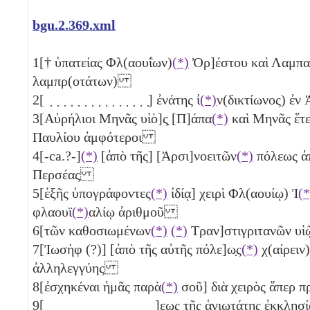
bgu.2.369.xml
1
[† ὑπατείας Φλ(αουΐων)
(*)
Ὀρ]έστου καὶ Λαμπα
λαμπρ(οτάτων)
2
[ ̣ ̣ ̣ ̣ ̣ ̣ ̣ ̣ ̣ ̣ ̣ ̣ ̣ ̣ ̣] ἐνάτης ἰ
(*)
ν(δικτίωνος) ἐ
3
[Αὐρήλιοι Μηνᾶς υἱὸ]ς̣ [Π]άπα
(*)
καὶ Μηνᾶς ἕτε
Παυλίου ἀμφότεροι
4
[-ca.?-]
(*)
[ἀπὸ τῆς] [Ἀρσι]νοειτῶν
(*)
πόλεως ἀ
Περσέας
5
[ἑξῆς ὑπογράφοντες
(*)
ἰδίᾳ] χειρὶ Φλ(αουίῳ) Ἰ
(*
φλαουϊ
(*)
αλίῳ ἀριθμοῦ
6
[τῶν καθοσιωμένων
(*)
(*)
Τραν]στιγριτανῶν υ
7
[Ἰωσὴφ (?)] [ἀπὸ τῆς αὐτῆς πόλε]ω̣ς
(*)
χ(αίρειν
ἀλληλεγγύης
8
[ἐσχηκέναι ἡμᾶς παρὰ
(*)
σοῦ] διὰ χειρὸς ἅπερ
9
[ ̣ ̣ ̣ ̣ ̣ ̣ ̣ ̣ ̣ ̣ ̣ ̣ ̣ ̣ ̣ ̣]ε̣ω̣ς τῆς ἁγιωτάτης ἐκκ