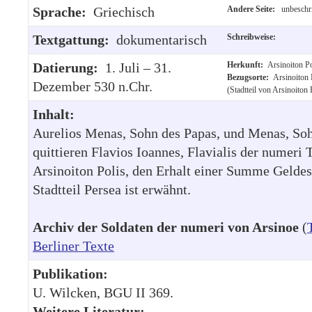
Sprache:
Griechisch
Andere Seite:
unbeschri
Textgattung:
dokumentarisch
Schreibweise:
Datierung:
1. Juli – 31.
Herkunft:
Arsinoiton Po
Bezugsorte:
Arsinoiton
Dezember 530 n.Chr.
(Stadtteil von Arsinoiton 
Inhalt:
Aurelios Menas, Sohn des Papas, und Menas, Soh
quittieren Flavios Ioannes, Flavialis der numeri 
Arsinoiton Polis, den Erhalt einer Summe Geldes
Stadtteil Persea ist erwähnt.
Archiv der Soldaten der numeri von Arsinoe
(
Berliner Texte
Publikation:
U. Wilcken, BGU II 369.
Weitere Literatur: