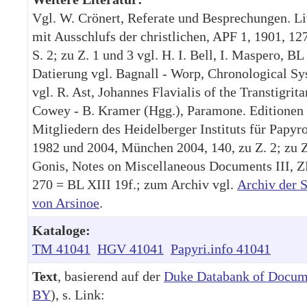
Vgl. W. Crönert, Referate und Besprechungen. Li
mit Ausschlufs der christlichen, APF 1, 1901, 12
S. 2; zu Z. 1 und 3 vgl. H. I. Bell, I. Maspero, BL
Datierung vgl. Bagnall - Worp, Chronological Sy
vgl. R. Ast, Johannes Flavialis of the Transtigritan
Cowey - B. Kramer (Hgg.), Paramone. Editionen
Mitgliedern des Heidelberger Instituts für Papyr
1982 und 2004, München 2004, 140, zu Z. 2; zu Z
Gonis, Notes on Miscellaneous Documents III, Z
270 = BL XIII 19f.; zum Archiv vgl.
Archiv der 
von Arsinoe
.
Kataloge:
TM 41041
HGV 41041
Papyri.info 41041
Text
, basierend auf der
Duke Databank of Docum
BY
), s. Link: