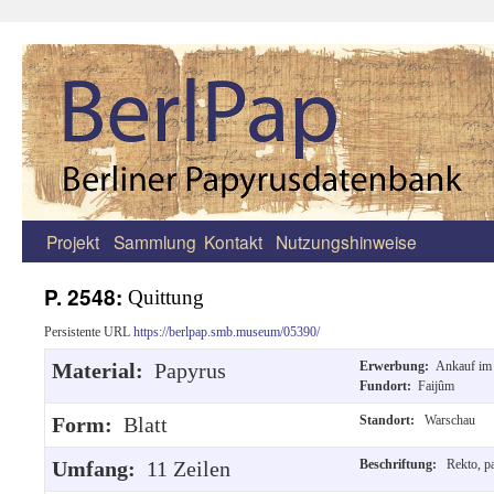
Projekt
Sammlung
Kontakt
Nutzungshinweise
Zum
Inhalt
P. 2548:
Quittung
springen
Persistente URL
https://berlpap.smb.museum/05390/
Material:
Papyrus
Erwerbung:
Ankauf im
Fundort:
Faijûm
Form:
Blatt
Standort:
Warschau
Umfang:
11 Zeilen
Beschriftung:
Rekto, pa