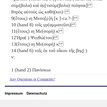
σύ̣μ(βολα) καὶ ἀ̣ν̣[τισύμ(βολα) ποίησαι]
8
πρὸς αὐτοὺς ὡς καθή(κει)·
9
(ἔτους)
ιη
Μεσο̣[ρ]ὴ̣ [
κ
]-ca.?-]
10
(hand 8) τοῖς γρ(αμματεῦσι)
11
(ἔτους)
ιη
Με(σορὴ)
κ
12
Ἡ̣ρα( ) Ψε̣ν̣θώ(του)
13
(ἔτους)
ιη
Με(σορὴ)
κ
14
(hand 6) τοῖς ἐκ τοῦ οἴκου τῆς βης̣( )
v:
1
(hand 2) Πανίσκωι
Any Questions or Comments?
Impressum
Datenschutz