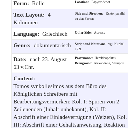
Form:
Rolle
Location:
Papyrusdepot
Text Layout:
4
Side and Direction:
Rekto, parallel
zu den Fasern
Kolumnen
Language:
Griechisch
Other Side:
Adresse
Genre:
dokumentarisch
Script and Notations:
vgl. Kunkel
172f.
Date:
nach 23. August
Provenance:
Herakleopolites
Bezugsorte:
Alexandreia, Memphis
63 v.Chr.
Content:
Tomos synkollesimos aus dem Büro des
Königlichen Schreibers mit
Bearbeitungsvermerken: Kol. I: Spuren von 2
Zeilenenden (Inhalt unbekannt), Kol. II:
Abschrift einer Einladeverfügung (Weizen), Kol.
III: Abschrift einer Gehaltsanweisung, Reaktion