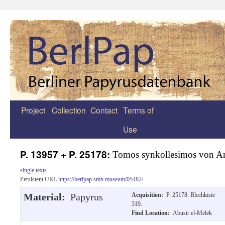
Project
Collection
Contact
Terms of
Zum
Use
Inhalt
springen
P. 13957 + P. 25178:
Tomos synkollesimos von A
single texts
Persistent URL
https://berlpap.smb.museum/05482/
Material:
Papyrus
Acquisition:
P. 25178: Blechkiste
319.
Find Location:
Abusir el-Melek