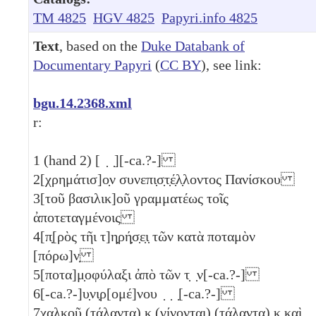
TM 4825
HGV 4825
Papyri.info 4825
Text
, based on the
Duke Databank of
Documentary Papyri
(
CC BY
), see link:
bgu.14.2368.xml
r:
1
(hand 2) [ ̣ ̣][-ca.?-]
2
[χρημάτισ]ο̣ν συνεπι̣σ̣τ̣έ̣λ̣λοντος Πανίσκου
3
[τοῦ βασιλικ]οῦ γραμματέως τοῖς
ἀποτεταγμένοις
4
[π̣[ρὸς τῆι τ]η̣ρή̣σ̣ε̣ι̣ τῶν κατὰ ποταμὸν
[πόρω]ν̣
5
[ποτα]μ̣οφύλαξι ἀπὸ τῶν τ̣ ̣ν[-ca.?-]
6
[-ca.?-]υ̣νι̣ρ[ομέ]νου ̣ ̣ ̣[-ca.?-]
7
χαλκοῦ (τάλαντα)
κ
(γίνονται) (τάλαντα)
κ
καὶ