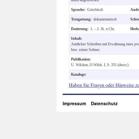
Sprache:
Griechisch
Ande
Textgattung:
dokumentarisch
Schr
Datierung:
1. – 2. Jh. n.Chr.
Herk
Inhalt:
Amtliches Schreiben mit Erwähnung eines
pra
bzw. seines Sohnes.
Publikation:
U. Wilcken, O.Wilck. I, S. 351 (descr.).
Kataloge:
Haben Sie Fragen oder Hinweise z
Impressum
Datenschutz