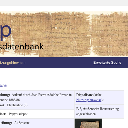
tzungshinweise
Erweiterte Suche
5496/
rbung:
Ankauf durch Jean Pierre Adolphe Erman in
Digitalisate
(siehe
antine 1885/86.
Nutzungshinweise
)
:
ort:
Elephantine (?)
P. 8, Außenseite
Restaurierung
dort:
Papyrusdepot
abgeschlossen
hriftung:
Außenseite