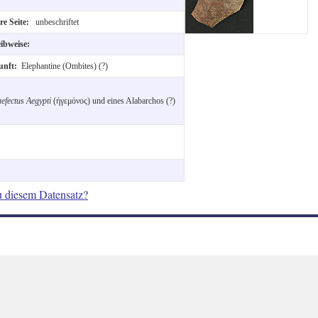
re Seite:
unbeschriftet
eibweise:
unft:
Elephantine (Ombites) (?)
efectus Aegypti
(ἡγεμόνος) und eines Alabarchos (?)
u diesem Datensatz?