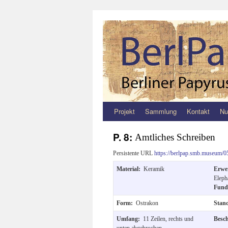
Projekt
Sammlung
Kontakt
Nu
Zum
Inhalt
P. 8:
Amtliches Schreiben
springen
Persistente URL
https://berlpap.smb.museum/0
Material:
Keramik
Erwe
Eleph
Fund
Form:
Ostrakon
Stan
Umfang:
11 Zeilen, rechts und
Besc
unten abgebrochen.