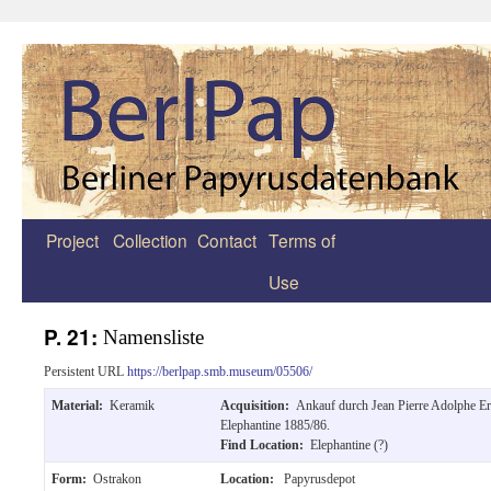
Project
Collection
Contact
Terms of
Zum
Use
Inhalt
springen
P. 21:
Namensliste
Persistent URL
https://berlpap.smb.museum/05506/
Material:
Keramik
Acquisition:
Ankauf durch Jean Pierre Adolphe E
Elephantine 1885/86.
Find Location:
Elephantine (?)
Form:
Ostrakon
Location:
Papyrusdepot