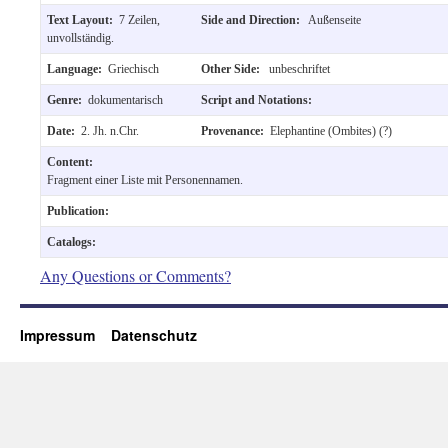
Text Layout:
7 Zeilen,
Side and Direction:
Außenseite
unvollständig.
Language:
Griechisch
Other Side:
unbeschriftet
Genre:
dokumentarisch
Script and Notations:
Date:
2. Jh. n.Chr.
Provenance:
Elephantine (Ombites) (?)
Content:
Fragment einer Liste mit Personennamen.
Publication:
Catalogs:
Any Questions or Comments?
Impressum
Datenschutz