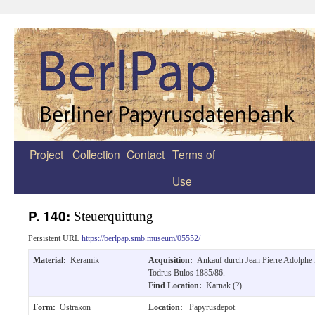
Project
Collection
Contact
Terms of
Zum
Use
Inhalt
springen
P. 140:
Steuerquittung
Persistent URL
https://berlpap.smb.museum/05552/
Material:
Keramik
Acquisition:
Ankauf durch Jean Pierre Adolphe
Todrus Bulos 1885/86.
Find Location:
Karnak (?)
Form:
Ostrakon
Location:
Papyrusdepot