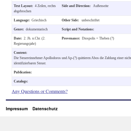
Text Layout:
4 Zeilen, rechts
Side and Direction:
Außenseite
abgebrochen
Language:
Griechisch
Other Side:
unbeschriftet
Genre:
dokumentarisch
Script and Notations:
Date:
2. Jh. n.Chr. (2.
Provenance:
Diospolis = Theben (?)
Regierungsjahr)
Content:
Die Steuereinnehmer Apollodoros und Ap-(?) quittieren Abos die Zahlung einer nich
identifizierbaren Steuer.
Publication:
Catalogs:
Any Questions or Comments?
Impressum
Datenschutz