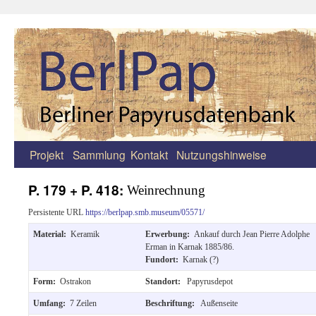
Projekt
Sammlung
Kontakt
Nutzungshinweise
Zum
Inhalt
P. 179 + P. 418:
Weinrechnung
springen
Persistente URL
https://berlpap.smb.museum/05571/
Material:
Keramik
Erwerbung:
Ankauf durch Jean Pierre Adolphe
Erman in Karnak 1885/86.
Fundort:
Karnak (?)
Form:
Ostrakon
Standort:
Papyrusdepot
Umfang:
7 Zeilen
Beschriftung:
Außenseite