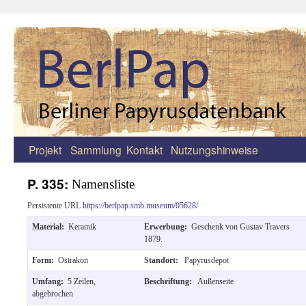
Projekt
Sammlung
Kontakt
Nutzungshinweise
Zum
Inhalt
P. 335:
Namensliste
springen
Persistente URL
https://berlpap.smb.museum/05628/
Material:
Keramik
Erwerbung:
Geschenk von Gustav Travers
1879.
Form:
Ostrakon
Standort:
Papyrusdepot
Umfang:
5 Zeilen,
Beschriftung:
Außenseite
abgebrochen