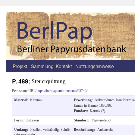
Projekt
Sammlung
Kontakt
Nutzungshinweise
Zum
Inhalt
P. 488:
Steuerquittung
springen
Persistente URL
https://berlpap.smb.museum/05740/
Material:
Keramik
Erwerbung:
Ankauf durch Jean Pierre A
Erman in Karnak 1885/86.
Fundort:
Karnak (?)
Form:
Ostrakon
Standort:
Papyrusdepot
Umfang:
5 Zeilen, vollständig, Schrift
Beschriftung:
Außenseite
sehr verwischt